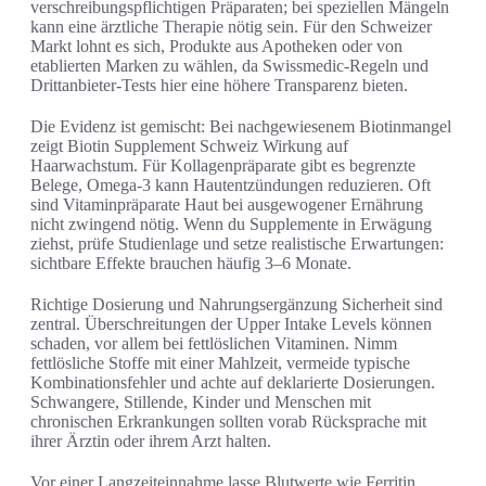
verschreibungspflichtigen Präparaten; bei speziellen Mängeln
kann eine ärztliche Therapie nötig sein. Für den Schweizer
Markt lohnt es sich, Produkte aus Apotheken oder von
etablierten Marken zu wählen, da Swissmedic‑Regeln und
Drittanbieter‑Tests hier eine höhere Transparenz bieten.
Die Evidenz ist gemischt: Bei nachgewiesenem Biotinmangel
zeigt Biotin Supplement Schweiz Wirkung auf
Haarwachstum. Für Kollagenpräparate gibt es begrenzte
Belege, Omega‑3 kann Hautentzündungen reduzieren. Oft
sind Vitaminpräparate Haut bei ausgewogener Ernährung
nicht zwingend nötig. Wenn du Supplemente in Erwägung
ziehst, prüfe Studienlage und setze realistische Erwartungen:
sichtbare Effekte brauchen häufig 3–6 Monate.
Richtige Dosierung und Nahrungsergänzung Sicherheit sind
zentral. Überschreitungen der Upper Intake Levels können
schaden, vor allem bei fettlöslichen Vitaminen. Nimm
fettlösliche Stoffe mit einer Mahlzeit, vermeide typische
Kombinationsfehler und achte auf deklarierte Dosierungen.
Schwangere, Stillende, Kinder und Menschen mit
chronischen Erkrankungen sollten vorab Rücksprache mit
ihrer Ärztin oder ihrem Arzt halten.
Vor einer Langzeiteinnahme lasse Blutwerte wie Ferritin,