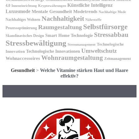
Künstliche Intelligenz
4.0
Kryptowährungen
Inneneinrichtung
Luxusmode
Mentale Gesundheit
Modetrends
Nachhaltige Mode
Nachhaltigkeit
Nachhaltiges Wohnen
Nährstoffe
Selbstfürsorge
Raumgestaltung
Prozessoptimierung
Stressabbau
Smart Home Technologie
Skandinavisches Design
Stressbewältigung
Technologische
Stressmanagement
Umweltschutz
Technologische Innovationen
Innovation
Wohnraumgestaltung
Wohnaccessoires
Zeitmanagement
Gesundheit
>
Welche Vitamine stärken Haut und Haare
effektiv?