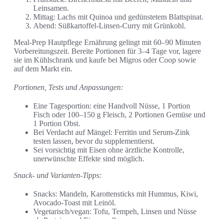
Leinsamen.
Mittag: Lachs mit Quinoa und gedünstetem Blattspinat.
Abend: Süßkartoffel-Linsen-Curry mit Grünkohl.
Meal-Prep Hautpflege Ernährung gelingt mit 60–90 Minuten
Vorbereitungszeit. Bereite Portionen für 3–4 Tage vor, lagere
sie im Kühlschrank und kaufe bei Migros oder Coop sowie
auf dem Markt ein.
Portionen, Tests und Anpassungen:
Eine Tagesportion: eine Handvoll Nüsse, 1 Portion
Fisch oder 100–150 g Fleisch, 2 Portionen Gemüse und
1 Portion Obst.
Bei Verdacht auf Mängel: Ferritin und Serum-Zink
testen lassen, bevor du supplementierst.
Sei vorsichtig mit Eisen ohne ärztliche Kontrolle,
unerwünschte Effekte sind möglich.
Snack- und Varianten-Tipps:
Snacks: Mandeln, Karottensticks mit Hummus, Kiwi,
Avocado-Toast mit Leinöl.
Vegetarisch/vegan: Tofu, Tempeh, Linsen und Nüsse