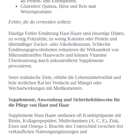
als Protein- und Eisenquellen.
Glutenfrei: Quinoa, Hirse und Reis statt
Weizenprodukte.
Fehler, die du vermeiden solltest:
Häufige Fehler Ernährung Haut Haare sind einseitige Diäten,
zu wenig Fettzufuhr, zu wenig Kalorien oder Protein und
übermäßiger Zucker- oder Alkoholkonsum. Schlechte
Ernährungsgewohnheiten reduzieren die Wirksamkeit von
Mikronährstoffen Haarwuchs und können Vitamine
Überdosierung durch unkontrollierte Supplemente
provozieren.
Setze realistische Ziele, erhöhe die Lebensmittelvielfalt und
hole ärztlichen Rat bei Verdacht auf Mängel oder
Wechselwirkungen mit Medikamenten.
Supplemente, Anwendung und Sicherheitshinweise für
die Pflege von Haut und Haar
Supplemente Haut Haare umfassen oft Kombipräparate mit
Biotin, Kollagenpeptiden, Multivitaminen (A, C, E), Zink,
Eisen und Omega‑3. Beachte den Unterschied zwischen frei
verkäuflichen Nahrungsergänzungen und