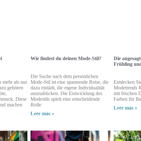
i
Wie findest du deinen Mode-Stil?
Die angesagt
Frühling u
Die Suche nach dem persönlichen
 mehr als nur
Mode-Stil ist eine spannende Reise, die
Entdecken Sie
azu gehören
dazu einlädt, die eigene Individualität
Modetrends f
üte,
auszudrücken. Die Entwicklung des
mit frischen 
chmuck. Diese
Modestils spielt eine entscheidende
Farben für Ih
 und machen
Rolle
Leer más »
Leer más »