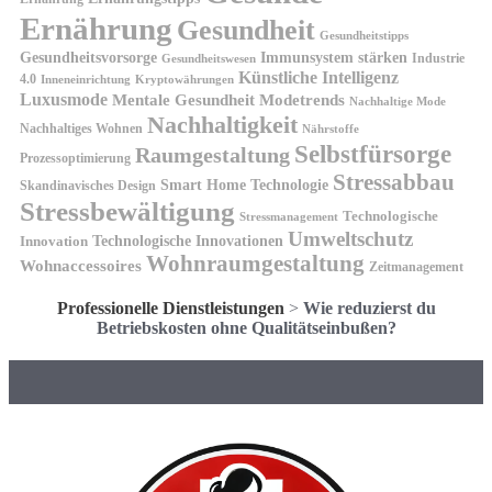
Ernährung
Gesundheit
Gesundheitstipps
Gesundheitsvorsorge
Immunsystem stärken
Industrie
Gesundheitswesen
Künstliche Intelligenz
4.0
Kryptowährungen
Inneneinrichtung
Luxusmode
Mentale Gesundheit
Modetrends
Nachhaltige Mode
Nachhaltigkeit
Nachhaltiges Wohnen
Nährstoffe
Selbstfürsorge
Raumgestaltung
Prozessoptimierung
Stressabbau
Smart Home Technologie
Skandinavisches Design
Stressbewältigung
Technologische
Stressmanagement
Umweltschutz
Technologische Innovationen
Innovation
Wohnraumgestaltung
Wohnaccessoires
Zeitmanagement
Professionelle Dienstleistungen
>
Wie reduzierst du
Betriebskosten ohne Qualitätseinbußen?