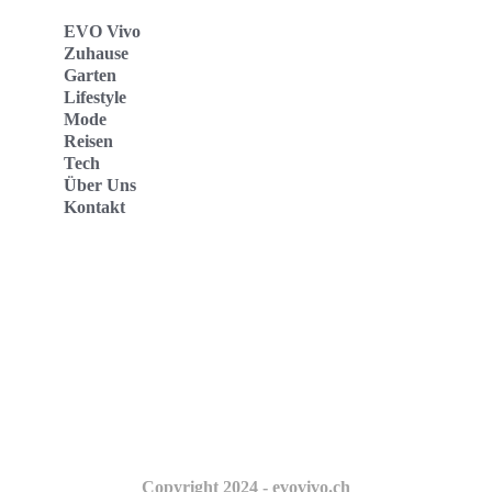
EVO Vivo
Zuhause
Garten
Lifestyle
Mode
Reisen
Tech
Über Uns
Kontakt
Evo Vivo Deutschland
Evo Vivo España
Evo Vivo Nederland
Evo Vivo Schweiz
Copyright 2024 - evovivo.ch