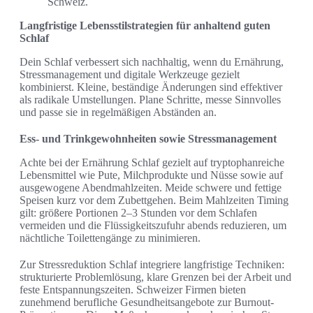
Schweiz.
Langfristige Lebensstilstrategien für anhaltend guten
Schlaf
Dein Schlaf verbessert sich nachhaltig, wenn du Ernährung,
Stressmanagement und digitale Werkzeuge gezielt
kombinierst. Kleine, beständige Änderungen sind effektiver
als radikale Umstellungen. Plane Schritte, messe Sinnvolles
und passe sie in regelmäßigen Abständen an.
Ess- und Trinkgewohnheiten sowie Stressmanagement
Achte bei der Ernährung Schlaf gezielt auf tryptophanreiche
Lebensmittel wie Pute, Milchprodukte und Nüsse sowie auf
ausgewogene Abendmahlzeiten. Meide schwere und fettige
Speisen kurz vor dem Zubettgehen. Beim Mahlzeiten Timing
gilt: größere Portionen 2–3 Stunden vor dem Schlafen
vermeiden und die Flüssigkeitszufuhr abends reduzieren, um
nächtliche Toilettengänge zu minimieren.
Zur Stressreduktion Schlaf integriere langfristige Techniken:
strukturierte Problemlösung, klare Grenzen bei der Arbeit und
feste Entspannungszeiten. Schweizer Firmen bieten
zunehmend berufliche Gesundheitsangebote zur Burnout-