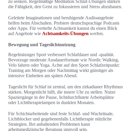
zu senken. Regelmäßige Meditation Schlaf-Übungen stärken
die Fähigkeit, den Geist zu fokussieren und Stress abzubauen.
Geleitete Imaginationen und beruhigende Audioangebote
helfen beim Abschalten. Probiere deutschsprachige Podcasts
oder Apps. Für vertiefte Achtsamkeit kannst du einen Blick
auf Angebote wie
Achtsamkeits-Übungen
werfen.
Bewegung und Tageslichtnutzung
Regelmässiger Sport verbessert Schlafdauer und -qualität.
Bevorzuge moderate Ausdauerformate wie Nordic Walking,
Velo fahren oder Yoga. Achte auf den Sport Schlafzeitpunkt:
Training am Morgen oder Nachmittag wirkt günstiger als
intensive Einheiten am späten Abend.
Tageslicht für Schlaf ist zentral, um den zirkadianer Rhythmus
stärken. Morgenlicht hilft, die innere Uhr zu stellen. Nutze
Spaziergänge in der Pause, lichtdurchflutete Arbeitsplätze
oder Lichttherapielampen in dunklen Monaten.
Für Schichtarbeitende sind feste Schlaf- und Wachrituale,
Lichtblocker und gegebenenfalls Lichttherapie nützliche
Strategien. Bei anhaltenden Problemen kann
arbeitsmedizinische Beratung sinnvoll sein.