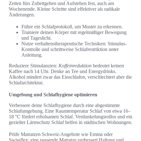
Zeiten fürs Zubettgehen und Aufstehen fest, auch am
Wochenende. Kleine Schritte sind effektiver als radikale
Änderungen.
Führe ein Schlafprotokoll, um Muster zu erkennen.
Trainiere deinen Körper mit regelmäßiger Bewegung
und Tageslicht.
Nutze verhaltenstherapeutische Techniken: Stimulus-
Kontrolle und schrittweise Schlafrestriktion unter
Anleitung.
Reduziere Stimulanzien:
Koffeinreduktion
bedeutet keinen
Kaffee nach 14 Uhr. Denke an Tee und Energydrinks.
Alkohol mindert zwar das Einschlafen, verschlechtert aber die
Schlafarchitektur.
Umgebung und Schlafhygiene optimieren
Verbessere deine Schlafhygiene durch eine abgestimmte
Schlafumgebung. Eine Raumtemperatur Schlaf von etwa 16–
18 °C fördert erholsamen Schlaf. Verdunkelungsrollos und ein
gezielter Lärmschutz Schlaf helfen in städtischen Wohnungen.
Prüfe Matratzen Schweiz-Angebote wie Emma oder
Swissflex; eine passende Matratze verbessert Haltung und