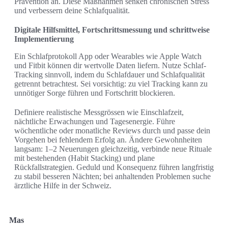
Prävention an. Diese Maßnahmen senken chronischen Stress
und verbessern deine Schlafqualität.
Digitale Hilfsmittel, Fortschrittsmessung und schrittweise
Implementierung
Ein Schlafprotokoll App oder Wearables wie Apple Watch
und Fitbit können dir wertvolle Daten liefern. Nutze Schlaf-
Tracking sinnvoll, indem du Schlafdauer und Schlafqualität
getrennt betrachtest. Sei vorsichtig: zu viel Tracking kann zu
unnötiger Sorge führen und Fortschritt blockieren.
Definiere realistische Messgrössen wie Einschlafzeit,
nächtliche Erwachungen und Tagesenergie. Führe
wöchentliche oder monatliche Reviews durch und passe dein
Vorgehen bei fehlendem Erfolg an. Ändere Gewohnheiten
langsam: 1–2 Neuerungen gleichzeitig, verbinde neue Rituale
mit bestehenden (Habit Stacking) und plane
Rückfallstrategien. Geduld und Konsequenz führen langfristig
zu stabil besseren Nächten; bei anhaltenden Problemen suche
ärztliche Hilfe in der Schweiz.
Mas