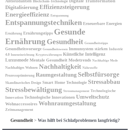
Antioxidantien
Digitale Transformation
Blockchain-Technologie
Effizienzsteigerung
Digitalisierung
Energieeffizienz
Entspannung
Entspannungstechniken
Erneuerbare Energien
Gesunde
Ernährungstipps
Ernährung
Ernährung
Gesundheit
Gesundheitstipps
Gesundheitsvorsorge
Immunsystem stärken
Industrie
Gesundheitswesen
Künstliche Intelligenz
4.0
Kryptowährungen
Inneneinrichtung
Luxusmode
Mentale Gesundheit
Modetrends
Nachhaltige Mode
Nachhaltigkeit
Nachhaltiges Wohnen
Nährstoffe
Selbstfürsorge
Raumgestaltung
Prozessoptimierung
Stressabbau
Smart Home Technologie
Skandinavisches Design
Stressbewältigung
Technologische
Stressmanagement
Umweltschutz
Technologische Innovationen
Innovation
Wohnraumgestaltung
Wohnaccessoires
Zeitmanagement
Gesundheit
>
Was hilft bei Schlafproblemen langfristig?