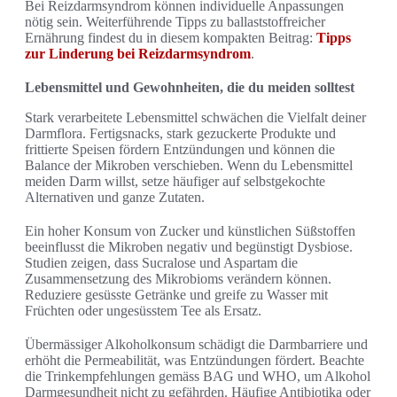
Bei Reizdarmsyndrom können individuelle Anpassungen
nötig sein. Weiterführende Tipps zu ballaststoffreicher
Ernährung findest du in diesem kompakten Beitrag:
Tipps
zur Linderung bei Reizdarmsyndrom
.
Lebensmittel und Gewohnheiten, die du meiden solltest
Stark verarbeitete Lebensmittel schwächen die Vielfalt deiner
Darmflora. Fertigsnacks, stark gezuckerte Produkte und
frittierte Speisen fördern Entzündungen und können die
Balance der Mikroben verschieben. Wenn du Lebensmittel
meiden Darm willst, setze häufiger auf selbstgekochte
Alternativen und ganze Zutaten.
Ein hoher Konsum von Zucker und künstlichen Süßstoffen
beeinflusst die Mikroben negativ und begünstigt Dysbiose.
Studien zeigen, dass Sucralose und Aspartam die
Zusammensetzung des Mikrobioms verändern können.
Reduziere gesüsste Getränke und greife zu Wasser mit
Früchten oder ungesüsstem Tee als Ersatz.
Übermässiger Alkoholkonsum schädigt die Darmbarriere und
erhöht die Permeabilität, was Entzündungen fördert. Beachte
die Trinkempfehlungen gemäss BAG und WHO, um Alkohol
Darmgesundheit nicht zu gefährden. Häufige Antibiotika oder