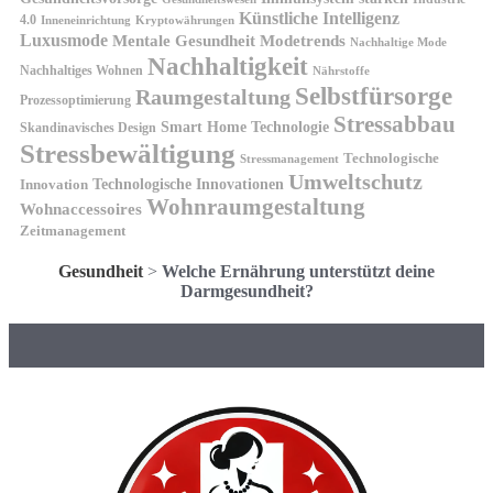
Künstliche Intelligenz
4.0
Kryptowährungen
Inneneinrichtung
Luxusmode
Mentale Gesundheit
Modetrends
Nachhaltige Mode
Nachhaltigkeit
Nachhaltiges Wohnen
Nährstoffe
Selbstfürsorge
Raumgestaltung
Prozessoptimierung
Stressabbau
Smart Home Technologie
Skandinavisches Design
Stressbewältigung
Technologische
Stressmanagement
Umweltschutz
Technologische Innovationen
Innovation
Wohnraumgestaltung
Wohnaccessoires
Zeitmanagement
Gesundheit
>
Welche Ernährung unterstützt deine
Darmgesundheit?