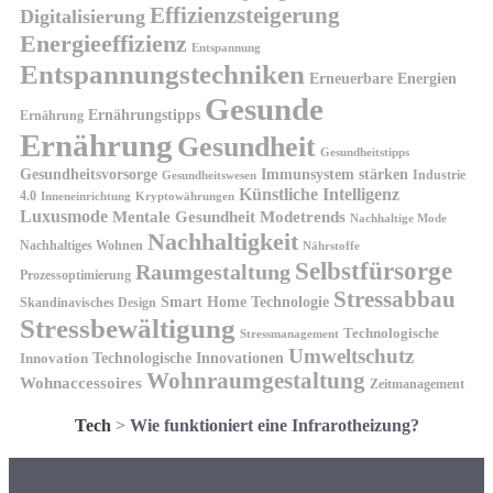
Effizienzsteigerung
Digitalisierung
Energieeffizienz
Entspannung
Entspannungstechniken
Erneuerbare Energien
Gesunde
Ernährungstipps
Ernährung
Ernährung
Gesundheit
Gesundheitstipps
Gesundheitsvorsorge
Immunsystem stärken
Industrie
Gesundheitswesen
Künstliche Intelligenz
4.0
Kryptowährungen
Inneneinrichtung
Luxusmode
Mentale Gesundheit
Modetrends
Nachhaltige Mode
Nachhaltigkeit
Nachhaltiges Wohnen
Nährstoffe
Selbstfürsorge
Raumgestaltung
Prozessoptimierung
Stressabbau
Smart Home Technologie
Skandinavisches Design
Stressbewältigung
Technologische
Stressmanagement
Umweltschutz
Technologische Innovationen
Innovation
Wohnraumgestaltung
Wohnaccessoires
Zeitmanagement
Tech
>
Wie funktioniert eine Infrarotheizung?