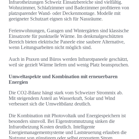
Infrarotheizungen Schweiz Einsatzbereiche sind vielfältig.
Wohnzimmer, Schlafzimmer und Badezimmer profitieren von
platzsparender Wand- oder Deckenmontage. Modelle mit
geeigneter Schutzart eignen sich für Nassräume.
Ferienwohnungen, Garagen und Wintergärten sind klassische
Einsatzorte für punktuelle Wärme. Im denkmalgeschützten
Bereich bieten elektrische Paneele eine saubere Alternative,
wenn Leitungsarbeiten nicht möglich sind.
Auch in Praxen und Büros werden Infrarotpaneele geschätzt,
weil sie gezielt Wärme liefern und wenig Platz beanspruchen.
Umweltaspekte und Kombination mit erneuerbaren
Energien
Die CO2-Bilanz hängt stark vom Schweizer Strommix ab.
Mit steigendem Anteil an Wasserkraft, Solar und Wind
verbessert sich die Umweltbilanz deutlich.
Die Kombination mit Photovoltaik und Energiespeichern ist
besonders sinnvoll. Bei Eigenstromnutzung sinken die
Infrarotheizung Kosten deutlich. Intelligente
Energiemanagementsysteme und Laststeuerung erlauben die
Nutzung von günstigem oder selbst erzeugtem Strom.