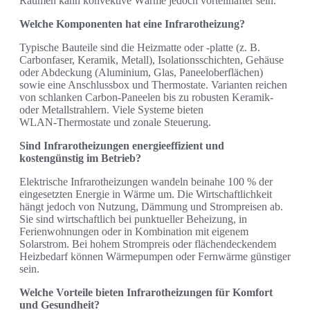
Räumen kann konvektive Wärme jedoch vorteilhafter sein.
Welche Komponenten hat eine Infrarotheizung?
Typische Bauteile sind die Heizmatte oder -platte (z. B.
Carbonfaser, Keramik, Metall), Isolationsschichten, Gehäuse
oder Abdeckung (Aluminium, Glas, Paneeloberflächen)
sowie eine Anschlussbox und Thermostate. Varianten reichen
von schlanken Carbon‑Paneelen bis zu robusten Keramik‑
oder Metallstrahlern. Viele Systeme bieten
WLAN‑Thermostate und zonale Steuerung.
Sind Infrarotheizungen energieeffizient und
kostengünstig im Betrieb?
Elektrische Infrarotheizungen wandeln beinahe 100 % der
eingesetzten Energie in Wärme um. Die Wirtschaftlichkeit
hängt jedoch von Nutzung, Dämmung und Strompreisen ab.
Sie sind wirtschaftlich bei punktueller Beheizung, in
Ferienwohnungen oder in Kombination mit eigenem
Solarstrom. Bei hohem Strompreis oder flächendeckendem
Heizbedarf können Wärmepumpen oder Fernwärme günstiger
sein.
Welche Vorteile bieten Infrarotheizungen für Komfort
und Gesundheit?