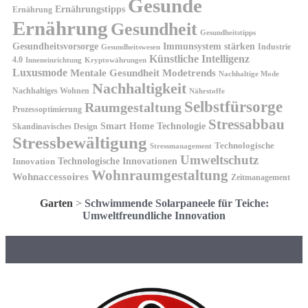
Gesunde
Ernährungstipps
Ernährung
Ernährung
Gesundheit
Gesundheitstipps
Gesundheitsvorsorge
Immunsystem stärken
Industrie
Gesundheitswesen
Künstliche Intelligenz
4.0
Kryptowährungen
Inneneinrichtung
Luxusmode
Mentale Gesundheit
Modetrends
Nachhaltige Mode
Nachhaltigkeit
Nachhaltiges Wohnen
Nährstoffe
Selbstfürsorge
Raumgestaltung
Prozessoptimierung
Stressabbau
Smart Home Technologie
Skandinavisches Design
Stressbewältigung
Technologische
Stressmanagement
Umweltschutz
Technologische Innovationen
Innovation
Wohnraumgestaltung
Wohnaccessoires
Zeitmanagement
Garten
>
Schwimmende Solarpaneele für Teiche:
Umweltfreundliche Innovation