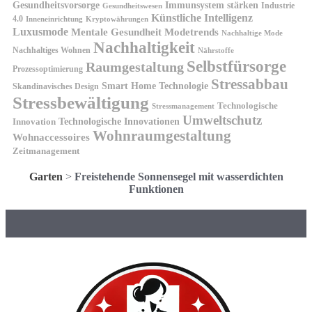
Gesundheitsvorsorge
Immunsystem stärken
Industrie
Gesundheitswesen
Künstliche Intelligenz
4.0
Kryptowährungen
Inneneinrichtung
Luxusmode
Mentale Gesundheit
Modetrends
Nachhaltige Mode
Nachhaltigkeit
Nachhaltiges Wohnen
Nährstoffe
Selbstfürsorge
Raumgestaltung
Prozessoptimierung
Stressabbau
Smart Home Technologie
Skandinavisches Design
Stressbewältigung
Technologische
Stressmanagement
Umweltschutz
Technologische Innovationen
Innovation
Wohnraumgestaltung
Wohnaccessoires
Zeitmanagement
Garten
>
Freistehende Sonnensegel mit wasserdichten
Funktionen