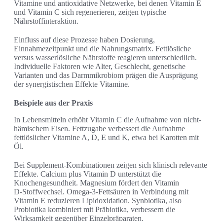
Vitamine und antioxidative Netzwerke, bei denen Vitamin E
und Vitamin C sich regenerieren, zeigen typische
Nährstoffinteraktion.
Einfluss auf diese Prozesse haben Dosierung,
Einnahmezeitpunkt und die Nahrungsmatrix. Fettlösliche
versus wasserlösliche Nährstoffe reagieren unterschiedlich.
Individuelle Faktoren wie Alter, Geschlecht, genetische
Varianten und das Darmmikrobiom prägen die Ausprägung
der synergistischen Effekte Vitamine.
Beispiele aus der Praxis
In Lebensmitteln erhöht Vitamin C die Aufnahme von nicht-
hämischem Eisen. Fettzugabe verbessert die Aufnahme
fettlöslicher Vitamine A, D, E und K, etwa bei Karotten mit
Öl.
Bei Supplement-Kombinationen zeigen sich klinisch relevante
Effekte. Calcium plus Vitamin D unterstützt die
Knochengesundheit. Magnesium fördert den Vitamin
D‑Stoffwechsel. Omega-3-Fettsäuren in Verbindung mit
Vitamin E reduzieren Lipidoxidation. Synbiotika, also
Probiotika kombiniert mit Präbiotika, verbessern die
Wirksamkeit gegenüber Einzelpräparaten.