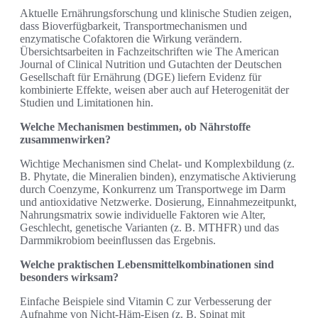
Aktuelle Ernährungsforschung und klinische Studien zeigen,
dass Bioverfügbarkeit, Transportmechanismen und
enzymatische Cofaktoren die Wirkung verändern.
Übersichtsarbeiten in Fachzeitschriften wie The American
Journal of Clinical Nutrition und Gutachten der Deutschen
Gesellschaft für Ernährung (DGE) liefern Evidenz für
kombinierte Effekte, weisen aber auch auf Heterogenität der
Studien und Limitationen hin.
Welche Mechanismen bestimmen, ob Nährstoffe
zusammenwirken?
Wichtige Mechanismen sind Chelat‑ und Komplexbildung (z.
B. Phytate, die Mineralien binden), enzymatische Aktivierung
durch Coenzyme, Konkurrenz um Transportwege im Darm
und antioxidative Netzwerke. Dosierung, Einnahmezeitpunkt,
Nahrungsmatrix sowie individuelle Faktoren wie Alter,
Geschlecht, genetische Varianten (z. B. MTHFR) und das
Darmmikrobiom beeinflussen das Ergebnis.
Welche praktischen Lebensmittelkombinationen sind
besonders wirksam?
Einfache Beispiele sind Vitamin C zur Verbesserung der
Aufnahme von Nicht‑Häm‑Eisen (z. B. Spinat mit