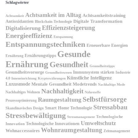
Schlagwörter
Achtsamkeit im Alltag
Achtsamkeitstraining
Achtsamkeit
Antioxidantien
Digitale Transformation
Blockchain-Technologie
Effizienzsteigerung
Digitalisierung
Energieeffizienz
Entspannung
Entspannungstechniken
Erneuerbare Energien
Gesunde
Ernährungstipps
Ernährung
Ernährung
Gesundheit
Gesundheitstipps
Gesundheitsvorsorge
Immunsystem stärken
Industrie
Gesundheitswesen
Künstliche Intelligenz
4.0
Kryptowährungen
Inneneinrichtung
Luxusmode
Mentale Gesundheit
Modetrends
Nachhaltige Mode
Nachhaltigkeit
Nachhaltiges Wohnen
Nährstoffe
Selbstfürsorge
Raumgestaltung
Prozessoptimierung
Stressabbau
Smart Home Technologie
Skandinavisches Design
Stressbewältigung
Technologische
Stressmanagement
Umweltschutz
Technologische Innovationen
Innovation
Wohnraumgestaltung
Wohnaccessoires
Zeitmanagement