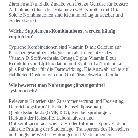
Zitronensaft) und die Zugabe von Fett zu Gemüse für bessere
Aufnahme fettlöslicher Vitamine (z. B. Karotten mit Öl).
Solche Kombinationen sind leicht im Alltag umsetzbar und
evidenzbasiert.
Welche Supplement‑Kombinationen werden häufig
empfohlen?
Typische Kombinationen sind Vitamin D mit Calcium zur
Knochengesundheit, Magnesium als Unterstützer des
Vitamin‑D‑Stoffwechsels, Omega‑3 plus Vitamin E zur
Reduktion von Lipidoxidation und Synbiotika (Probiotika
plus Präbiotika) für die Darmwirkung. Die Auswahl sollte auf
etablierten Dosierungen und Qualitätsnachweisen beruhen.
Wie bewertet man Nahrungsergänzungsmittel
systematisch?
Relevante Kriterien sind Zusammensetzung und Dosierung,
Darreichungsform (Tablette, Kapsel, liposomal),
Qualitätsstandards (GMP, ISO), Reinheitsprüfungen,
Herkunft der Rohstoffe, Laboranalysen und
Drittzertifizierungen wie TÜV oder Informed‑Sport. Zudem
zählt die Prüfung der Studienlage, Transparenz des Herstellers
und mögliche Wechselwirkungen mit Medikamenten.