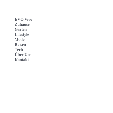
EVO Vivo
Zuhause
Garten
Lifestyle
Mode
Reisen
Tech
Über Uns
Kontakt
Evo Vivo Deutschland
Evo Vivo España
Evo Vivo Nederland
Evo Vivo Schweiz