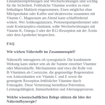
Einnahmeempfehlungen und Wechselwirkungen sind wichtig
für die Sicherheit. Fettlösliche Vitamine werden zu einer
fetthaltigen Mahlzeit eingenommen, Eisen möglichst ohne
Milchprodukte oder Kaffee und idealerweise zusammen mit
Vitamin C. Magnesium am Abend kann schlaffördernd
wirken. Wer Antikoagulanzien, Protonenpumpenhemmer oder
orale Kontrazeptiva einnimmt, sollte Wechselwirkungen mit
Vitamin K, Omega-3 oder der B12-Resorption mit der Ärztin
oder dem Apotheker besprechen.
FAQ
Wie wirken Nährstoffe im Zusammenspiel?
Nährstoffe interagieren oft synergistisch: Die kombinierte
Wirkung kann stärker sein als die Summe einzelner Vitamine
oder Mineralstoffe. Mechanismen sind etwa die Rolle von
B‑Vitaminen als Coenzyme, die gegenseitige Regeneration
von Antioxidantien wie Vitamin C und E sowie die
gesteigerte Resorption fettlöslicher Vitamine durch
Fettzugabe. Diese Vernetzung beeinflusst Prävention,
Leistungsfähigkeit, Immunfunktion und Alterungsprozesse.
Welche wissenschaftlichen Belege stützen die Idee der
Nährstoffsynergie?