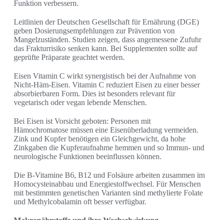
Funktion verbessern.
Leitlinien der Deutschen Gesellschaft für Ernährung (DGE)
geben Dosierungsempfehlungen zur Prävention von
Mangelzuständen. Studien zeigen, dass angemessene Zufuhr
das Frakturrisiko senken kann. Bei Supplementen sollte auf
geprüfte Präparate geachtet werden.
Eisen Vitamin C wirkt synergistisch bei der Aufnahme von
Nicht‑Häm‑Eisen. Vitamin C reduziert Eisen zu einer besser
absorbierbaren Form. Dies ist besonders relevant für
vegetarisch oder vegan lebende Menschen.
Bei Eisen ist Vorsicht geboten: Personen mit
Hämochromatose müssen eine Eisenüberladung vermeiden.
Zink und Kupfer benötigen ein Gleichgewicht, da hohe
Zinkgaben die Kupferaufnahme hemmen und so Immun- und
neurologische Funktionen beeinflussen können.
Die B‑Vitamine B6, B12 und Folsäure arbeiten zusammen im
Homocysteinabbau und Energiestoffwechsel. Für Menschen
mit bestimmten genetischen Varianten sind methylierte Folate
und Methylcobalamin oft besser verfügbar.