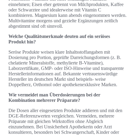
einnehmen; Eisen eher getrennt von Milchprodukten, Kaffee
oder Schwarztee und idealerweise mit Vitamin C
kombinieren. Magnesium kann abends eingenommen werden.
Multivitamine morgens und gezielte Ergänzungen zeitlich
abgestimmt sind oft sinnvoll.
Welche Qualitätsmerkmale deuten auf ein seriöses
Produkt hin?
Seröse Produkte weisen klare Inhaltsstoffangaben mit
Dosierung pro Portion, geprüfte Darreichungsformen (z. B.
chelatierte Mineralstoffe, methylierte B‑Vitamine),
Laborzertifikate, GMP‑ oder ISO‑Hinweise und transparente
Herstellerinformationen auf. Bekannte vertrauenswürdige
Hersteller im deutschen Markt sind beispiels‑ weise
Doppelherz, Orthomol oder apothekenexklusive Marken.
Wie vermeidet man Überdosierungen bei der
Kombination mehrerer Präparate?
Die Dosen aller eingesetzten Produkte addieren und mit den
DGE‑Referenzwerten vergleichen. Vermeiden, mehrere
Präparate mit gleichen Wirkstoffen ohne Abgleich
einzunehmen. Bei Unsicherheit Apothekerin oder Arzt
konsultieren, besonders bei Schwangerschaft, Kinder oder