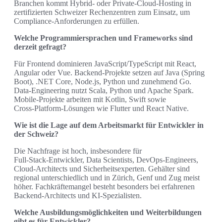
Branchen kommt Hybrid‑ oder Private‑Cloud‑Hosting in
zertifizierten Schweizer Rechenzentren zum Einsatz, um
Compliance-Anforderungen zu erfüllen.
Welche Programmiersprachen und Frameworks sind
derzeit gefragt?
Für Frontend dominieren JavaScript/TypeScript mit React,
Angular oder Vue. Backend‑Projekte setzen auf Java (Spring
Boot), .NET Core, Node.js, Python und zunehmend Go.
Data‑Engineering nutzt Scala, Python und Apache Spark.
Mobile‑Projekte arbeiten mit Kotlin, Swift sowie
Cross‑Platform‑Lösungen wie Flutter und React Native.
Wie ist die Lage auf dem Arbeitsmarkt für Entwickler in
der Schweiz?
Die Nachfrage ist hoch, insbesondere für
Full‑Stack‑Entwickler, Data Scientists, DevOps‑Engineers,
Cloud‑Architects und Sicherheitsexperten. Gehälter sind
regional unterschiedlich und in Zürich, Genf und Zug meist
höher. Fachkräftemangel besteht besonders bei erfahrenen
Backend‑Architects und KI‑Spezialisten.
Welche Ausbildungsmöglichkeiten und Weiterbildungen
gibt es für Entwickler?