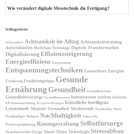
Wie verändert digitale Messtechnik die Fertigung?
Schlagwörter
Achtsamkeit im Alltag
Achtsamkeitstraining
Achtsamkeit
Antioxidantien
Digitale Transformation
Blockchain-Technologie
Effizienzsteigerung
Digitalisierung
Energieeffizienz
Entspannung
Entspannungstechniken
Erneuerbare Energien
Gesunde
Ernährungstipps
Ernährung
Ernährung
Gesundheit
Gesundheitstipps
Gesundheitsvorsorge
Immunsystem stärken
Industrie
Gesundheitswesen
Künstliche Intelligenz
4.0
Kryptowährungen
Inneneinrichtung
Luxusmode
Mentale Gesundheit
Modetrends
Nachhaltige Mode
Nachhaltigkeit
Nachhaltiges Wohnen
Nährstoffe
Selbstfürsorge
Raumgestaltung
Prozessoptimierung
Stressabbau
Smart Home Technologie
Skandinavisches Design