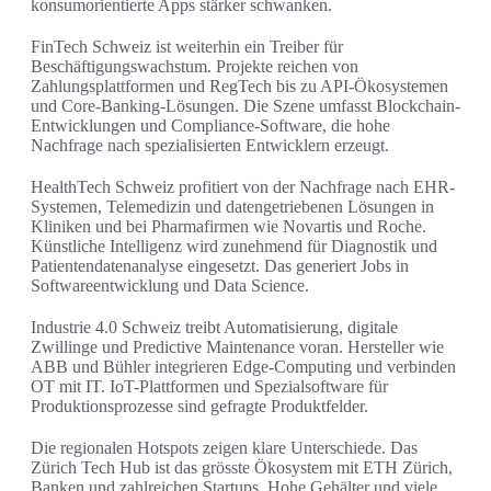
konsumorientierte Apps stärker schwanken.
FinTech Schweiz ist weiterhin ein Treiber für
Beschäftigungswachstum. Projekte reichen von
Zahlungsplattformen und RegTech bis zu API-Ökosystemen
und Core-Banking-Lösungen. Die Szene umfasst Blockchain-
Entwicklungen und Compliance-Software, die hohe
Nachfrage nach spezialisierten Entwicklern erzeugt.
HealthTech Schweiz profitiert von der Nachfrage nach EHR-
Systemen, Telemedizin und datengetriebenen Lösungen in
Kliniken und bei Pharmafirmen wie Novartis und Roche.
Künstliche Intelligenz wird zunehmend für Diagnostik und
Patientendatenanalyse eingesetzt. Das generiert Jobs in
Softwareentwicklung und Data Science.
Industrie 4.0 Schweiz treibt Automatisierung, digitale
Zwillinge und Predictive Maintenance voran. Hersteller wie
ABB und Bühler integrieren Edge-Computing und verbinden
OT mit IT. IoT-Plattformen und Spezialsoftware für
Produktionsprozesse sind gefragte Produktfelder.
Die regionalen Hotspots zeigen klare Unterschiede. Das
Zürich Tech Hub ist das grösste Ökosystem mit ETH Zürich,
Banken und zahlreichen Startups. Hohe Gehälter und viele