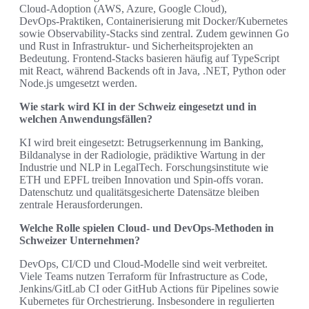
Cloud‑Adoption (AWS, Azure, Google Cloud),
DevOps‑Praktiken, Containerisierung mit Docker/Kubernetes
sowie Observability‑Stacks sind zentral. Zudem gewinnen Go
und Rust in Infrastruktur‑ und Sicherheitsprojekten an
Bedeutung. Frontend‑Stacks basieren häufig auf TypeScript
mit React, während Backends oft in Java, .NET, Python oder
Node.js umgesetzt werden.
Wie stark wird KI in der Schweiz eingesetzt und in
welchen Anwendungsfällen?
KI wird breit eingesetzt: Betrugserkennung im Banking,
Bildanalyse in der Radiologie, prädiktive Wartung in der
Industrie und NLP in LegalTech. Forschungsinstitute wie
ETH und EPFL treiben Innovation und Spin‑offs voran.
Datenschutz und qualitätsgesicherte Datensätze bleiben
zentrale Herausforderungen.
Welche Rolle spielen Cloud‑ und DevOps‑Methoden in
Schweizer Unternehmen?
DevOps, CI/CD und Cloud‑Modelle sind weit verbreitet.
Viele Teams nutzen Terraform für Infrastructure as Code,
Jenkins/GitLab CI oder GitHub Actions für Pipelines sowie
Kubernetes für Orchestrierung. Insbesondere in regulierten