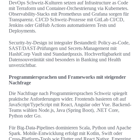
DevOps Schweiz-Kulturen setzen auf Infrastructure as Code
mit Terraform und Container-Orchestrierung via Kubernetes.
Observability-Stacks mit Prometheus und Grafana sorgen für
Transparenz. CI/CD Schweiz-Prozesse mit GitLab CI/CD,
Jenkins oder GitHub Actions automatisieren Tests und
Deployments.
Security-by-Design ist integraler Bestandteil: Policy-as-Code,
SAST/DAST-Prüfungen und Secrets-Management mit
HashiCorp Vault sind Standardpraxis. Hochverfügbarkeit und
Datensouveränität sind besonders in Banking und Health
unverzichtbar.
Programmiersprachen und Frameworks mit steigender
Nachfrage
Die Nachfrage nach Programmiersprachen Schweiz spiegelt
praktische Anforderungen wider. Frontends basieren oft auf
JavaScript/TypeScript mit React, Angular oder Vue. Backend-
Teams wählen Node.js, Java (Spring Boot), .NET Core,
Python oder Go.
Für Big-Data-Pipelines dominieren Scala, Python und Apache
Spark. Mobile-Entwicklung erfolgt mit Kotlin, Swift oder
Cross-Platform-Tools wie Flutter und React Native. Emerging