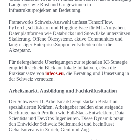
Languages wie Rust und Go gewinnen in
Infrastrukturprojekten an Bedeutung.
Frameworks Schweiz-Auswahl umfasst TensorFlow,
PyTorch, scikit-learn und Hugging Face für ML-Aufgaben.
Datenplattformen wie Databricks und Snowflake unterstützen
Skalierung. Offene Ökosysteme, aktive Communities und
langfristiger Enterprise-Support entscheiden über die
Akzeptanz.
Für tiefergehende Überlegungen zur regionalen KI-Strategie
empfiehlt sich ein Blick auf lokale Initiativen, etwa die
Praxisansätze von
infeos.eu
, die Beratung und Umsetzung in
der Schweiz vernetzen.
Arbeitsmarkt, Ausbildung und Fachkräftesituation
Der Schweizer IT-Arbeitsmarkt zeigt starken Bedarf an
spezialisierten Kräften. Arbeitgeber melden eine steigende
Nachfrage nach Profilen wie Full-Stack-Entwicklern, Data
Scientists und DevOps-Ingenieuren. Diese Dynamik prägt
den Entwickler Schweiz Stellenmarkt und beeinflusst
Gehaltsniveaus in Zürich, Genf und Zug.