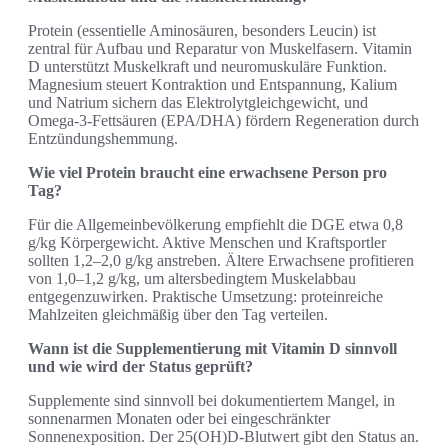
Protein (essentielle Aminosäuren, besonders Leucin) ist
zentral für Aufbau und Reparatur von Muskelfasern. Vitamin
D unterstützt Muskelkraft und neuromuskuläre Funktion.
Magnesium steuert Kontraktion und Entspannung, Kalium
und Natrium sichern das Elektrolytgleichgewicht, und
Omega‑3‑Fettsäuren (EPA/DHA) fördern Regeneration durch
Entzündungshemmung.
Wie viel Protein braucht eine erwachsene Person pro
Tag?
Für die Allgemeinbevölkerung empfiehlt die DGE etwa 0,8
g/kg Körpergewicht. Aktive Menschen und Kraftsportler
sollten 1,2–2,0 g/kg anstreben. Ältere Erwachsene profitieren
von 1,0–1,2 g/kg, um altersbedingtem Muskelabbau
entgegenzuwirken. Praktische Umsetzung: proteinreiche
Mahlzeiten gleichmäßig über den Tag verteilen.
Wann ist die Supplementierung mit Vitamin D sinnvoll
und wie wird der Status geprüft?
Supplemente sind sinnvoll bei dokumentiertem Mangel, in
sonnenarmen Monaten oder bei eingeschränkter
Sonnenexposition. Der 25(OH)D‑Blutwert gibt den Status an.