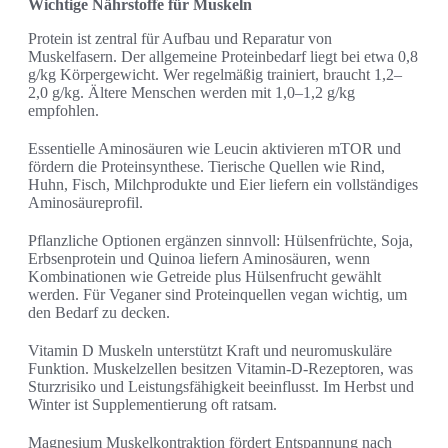
Wichtige Nährstoffe für Muskeln
Protein ist zentral für Aufbau und Reparatur von
Muskelfasern. Der allgemeine Proteinbedarf liegt bei etwa 0,8
g/kg Körpergewicht. Wer regelmäßig trainiert, braucht 1,2–
2,0 g/kg. Ältere Menschen werden mit 1,0–1,2 g/kg
empfohlen.
Essentielle Aminosäuren wie Leucin aktivieren mTOR und
fördern die Proteinsynthese. Tierische Quellen wie Rind,
Huhn, Fisch, Milchprodukte und Eier liefern ein vollständiges
Aminosäureprofil.
Pflanzliche Optionen ergänzen sinnvoll: Hülsenfrüchte, Soja,
Erbsenprotein und Quinoa liefern Aminosäuren, wenn
Kombinationen wie Getreide plus Hülsenfrucht gewählt
werden. Für Veganer sind Proteinquellen vegan wichtig, um
den Bedarf zu decken.
Vitamin D Muskeln unterstützt Kraft und neuromuskuläre
Funktion. Muskelzellen besitzen Vitamin-D-Rezeptoren, was
Sturzrisiko und Leistungsfähigkeit beeinflusst. Im Herbst und
Winter ist Supplementierung oft ratsam.
Magnesium Muskelkontraktion fördert Entspannung nach