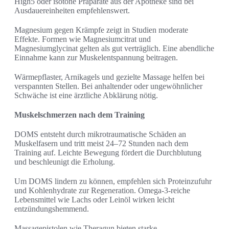
High5 oder isotone Präparate aus der Apotheke sind bei
Ausdauereinheiten empfehlenswert.
Magnesium gegen Krämpfe zeigt in Studien moderate
Effekte. Formen wie Magnesiumcitrat und
Magnesiumglycinat gelten als gut verträglich. Eine abendliche
Einnahme kann zur Muskelentspannung beitragen.
Wärmepflaster, Arnikagels und gezielte Massage helfen bei
verspannten Stellen. Bei anhaltender oder ungewöhnlicher
Schwäche ist eine ärztliche Abklärung nötig.
Muskelschmerzen nach dem Training
DOMS entsteht durch mikrotraumatische Schäden an
Muskelfasern und tritt meist 24–72 Stunden nach dem
Training auf. Leichte Bewegung fördert die Durchblutung
und beschleunigt die Erholung.
Um DOMS lindern zu können, empfehlen sich Proteinzufuhr
und Kohlenhydrate zur Regeneration. Omega-3-reiche
Lebensmittel wie Lachs oder Leinöl wirken leicht
entzündungshemmend.
Massagepistolen wie Theragun bieten starke