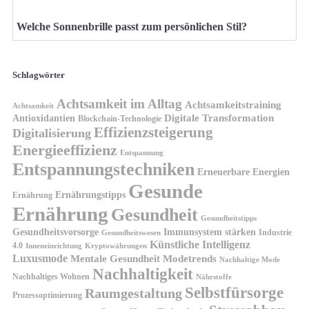
Welche Sonnenbrille passt zum persönlichen Stil?
Schlagwörter
Achtsamkeit im Alltag
Achtsamkeitstraining
Achtsamkeit
Antioxidantien
Digitale Transformation
Blockchain-Technologie
Effizienzsteigerung
Digitalisierung
Energieeffizienz
Entspannung
Entspannungstechniken
Erneuerbare Energien
Gesunde
Ernährungstipps
Ernährung
Ernährung
Gesundheit
Gesundheitstipps
Gesundheitsvorsorge
Immunsystem stärken
Industrie
Gesundheitswesen
Künstliche Intelligenz
4.0
Kryptowährungen
Inneneinrichtung
Luxusmode
Mentale Gesundheit
Modetrends
Nachhaltige Mode
Nachhaltigkeit
Nachhaltiges Wohnen
Nährstoffe
Selbstfürsorge
Raumgestaltung
Prozessoptimierung