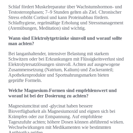
Schlaf fördert Muskelreparatur über Wachstumshormon‑ und
Testosteronphasen; 7–9 Stunden gelten als Ziel. Chronischer
Stress erhöht Cortisol und kann Proteinabbau fördern.
Schlafhygiene, regelmäßige Erholung und Stressmanagement
(Atemübungen, Meditation) sind wichtig.
Wann sind Elektrolytgetränke sinnvoll und worauf sollte
man achten?
Bei langanhaltender, intensiver Belastung mit starkem
Schwitzen oder bei Erkrankungen mit Flüssigkeitsverlust sind
Elektrolytersatzlösungen sinnvoll. Achten auf ausgewogene
Zusammensetzung (Natrium, Kalium) und Zuckeranteil;
Apothekenprodukte und Sportnahrungsmarken bieten
geprüfte Formeln.
Welche Magnesium‑Formen sind empfehlenswert und
worauf ist bei der Dosierung zu achten?
Magnesiumcitrat und -glycinat haben bessere
Bioverfügbarkeit als Magnesiumoxid und eignen sich bei
Krämpfen oder zur Entspannung. Auf empfohlene
Tageszufuhr achten; höhere Dosen können abführend wirken.
Wechselwirkungen mit Medikamenten wie bestimmten
Antibiotika prüfen.