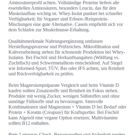
Aminosäureprofil achten. Vollständige Proteine liefern alle
essentiellen Aminosäuren, besonders Leucin, das für den
Muskelaufbau wichtig ist. Whey-Isolat punktet bei schneller
Verfügbarkeit; für Veganer sind Erbsen-/Reisprotein-
Mischungen eine gute Alternative. Casein empfiehlt sich vor
dem Schlafen zur Muskelmasse-Erhaltung.
Qualitätsmerkmale Nahrungsergänzung umfassen
Herstellungsprozesse und Prüfzeichen. Mikrofiltration und
Kaltverarbeitung stehen für schonende Produktion bei Whey-
Isolaten. Bei Fischöl sind Herkunftsangaben (Wildfang vs.
Zuchtfisch) und Schwermetalltests entscheidend. Auf Siegel
wie Informed-Sport, TÜV, Bio oder IFS achten, um Reinheit
und Rückverfolgbarkeit zu prüfen.
Beim Magnesiumpräparate Vergleich und beim Vitamin D
kaufen sollten Zusatzstoffe und Reinheit im Fokus stehen.
Produkte mit wenig Zucker, wenigen Süßstoffen und ohne
unnötige Füllstoffe sind zu bevorzugen. Sinnvolle
Kombinationen sind Magnesium + Vitamin D bei Bedarf oder
Protein + Kreatin (Creapure) für Kraftsportler. Bei Fischöl
kann Algenöl eine vegane Option ersetzen; Multivitamine
sollten B12 enthalten.
Preis-Leistungs-Check, Bezugsquellen und Sicherheit runden