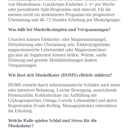
von Muskelmasse. Ganzkörper‑Einheiten 2–3× pro Woche
oder periodisierte Split‑Programme sind sinnvoll. Für die
meisten reicht ein strukturiertes Programm mit progressiver
Überlastung und 48–72 Stunden Erholung pro Muskelgruppe.
Was hilft bei Muskelkrämpfen und Verspannungen?
Ursachen können Elektrolyt- oder Magnesiummangel,
Dehydrierung oder Überlastung sein. Elektrolytgetränke,
magnesiumreiche Lebensmittel oder Magnesiumcitrat/-
glycinat als Supplement können helfen. Wärme, sanfte
Dehnung und gezielte Mobilitätsübungen lindern
Verspannungen.
Wie lässt sich Muskelkater (DOMS) effektiv mildern?
DOMS entsteht durch mikrotraumatische Schäden nach neuer
oder intensiver Belastung. Leichte Bewegung, ausreichende
Proteinzufuhr, Kohlenhydrate zur Auffüllung der
Glykogenspeicher, Omega‑3‑reiche Lebensmittel und aktive
Regeneration (Foam‑Rolling, Massagepistolen) unterstützen
die Erholung.
Welche Rolle spielen Schlaf und Stress für die
Muskulatur?