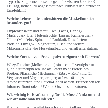
Typische Supplementdosen liegen oft zwischen 800–2000
I.E./Tag, individuell abgestimmt nach Blutwert und ärztlicher
Empfehlung.
Welche Lebensmittel unterstützen die Muskelfunktion
besonders gut?
Empfehlenswert sind fetter Fisch (Lachs, Hering),
Magerquark, Eier, Hülsenfrüchte (Linsen, Kichererbsen),
Nüsse (Mandeln), Spinat und Brokkoli. Diese liefern
Proteine, Omega‑3, Magnesium, Eisen und weitere
Mikronährstoffe, die Muskelaufbau und -erhalt unterstützen.
Welche Formen von Proteinpulvern eignen sich für wen?
Whey‑Proteine (Molkenprotein) sind schnell verfügbar und
gut für Aufbauphasen. Isolate liefern mehr Protein pro
Portion. Pflanzliche Mischungen (Erbse + Reis) sind für
Vegetarier und Veganer geeignet; auf vollständiges
Aminosäureprofil und Leucin‑Gehalt achten. Prüfzeichen wie
Informed‑Sport oder TÜV sind Qualitätsindikatoren.
Wie wichtig ist Krafttraining für die Muskelfunktion und
wie oft sollte man trainieren?
Krafttraining ist der effektivste Reiz zum Aufbau und Erhalt