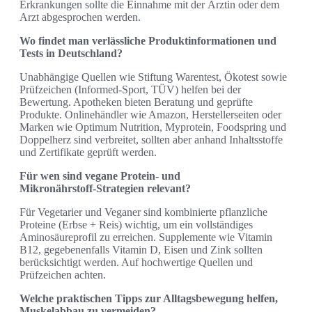
Erkrankungen sollte die Einnahme mit der Ärztin oder dem
Arzt abgesprochen werden.
Wo findet man verlässliche Produktinformationen und
Tests in Deutschland?
Unabhängige Quellen wie Stiftung Warentest, Ökotest sowie
Prüfzeichen (Informed‑Sport, TÜV) helfen bei der
Bewertung. Apotheken bieten Beratung und geprüfte
Produkte. Onlinehändler wie Amazon, Herstellerseiten oder
Marken wie Optimum Nutrition, Myprotein, Foodspring und
Doppelherz sind verbreitet, sollten aber anhand Inhaltsstoffe
und Zertifikate geprüft werden.
Für wen sind vegane Protein‑ und
Mikronährstoff‑Strategien relevant?
Für Vegetarier und Veganer sind kombinierte pflanzliche
Proteine (Erbse + Reis) wichtig, um ein vollständiges
Aminosäureprofil zu erreichen. Supplemente wie Vitamin
B12, gegebenenfalls Vitamin D, Eisen und Zink sollten
berücksichtigt werden. Auf hochwertige Quellen und
Prüfzeichen achten.
Welche praktischen Tipps zur Alltagsbewegung helfen,
Muskelabbau zu vermeiden?