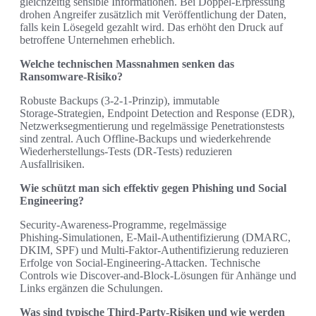
gleichzeitig sensible Informationen. Bei Doppel‑Erpressung
drohen Angreifer zusätzlich mit Veröffentlichung der Daten,
falls kein Lösegeld gezahlt wird. Das erhöht den Druck auf
betroffene Unternehmen erheblich.
Welche technischen Massnahmen senken das
Ransomware‑Risiko?
Robuste Backups (3‑2‑1‑Prinzip), immutable
Storage‑Strategien, Endpoint Detection and Response (EDR),
Netzwerksegmentierung und regelmässige Penetrationstests
sind zentral. Auch Offline‑Backups und wiederkehrende
Wiederherstellungs‑Tests (DR‑Tests) reduzieren
Ausfallrisiken.
Wie schützt man sich effektiv gegen Phishing und Social
Engineering?
Security‑Awareness‑Programme, regelmässige
Phishing‑Simulationen, E‑Mail‑Authentifizierung (DMARC,
DKIM, SPF) und Multi‑Faktor‑Authentifizierung reduzieren
Erfolge von Social‑Engineering‑Attacken. Technische
Controls wie Discover‑and‑Block‑Lösungen für Anhänge und
Links ergänzen die Schulungen.
Was sind typische Third‑Party‑Risiken und wie werden