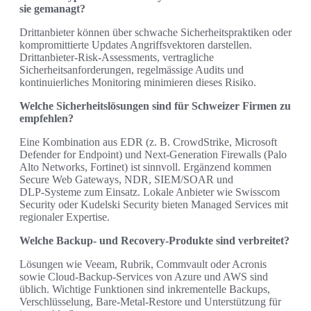
sie gemanagt?
Drittanbieter können über schwache Sicherheitspraktiken oder
kompromittierte Updates Angriffsvektoren darstellen.
Drittanbieter‑Risk‑Assessments, vertragliche
Sicherheitsanforderungen, regelmässige Audits und
kontinuierliches Monitoring minimieren dieses Risiko.
Welche Sicherheitslösungen sind für Schweizer Firmen zu
empfehlen?
Eine Kombination aus EDR (z. B. CrowdStrike, Microsoft
Defender for Endpoint) und Next‑Generation Firewalls (Palo
Alto Networks, Fortinet) ist sinnvoll. Ergänzend kommen
Secure Web Gateways, NDR, SIEM/SOAR und
DLP‑Systeme zum Einsatz. Lokale Anbieter wie Swisscom
Security oder Kudelski Security bieten Managed Services mit
regionaler Expertise.
Welche Backup‑ und Recovery‑Produkte sind verbreitet?
Lösungen wie Veeam, Rubrik, Commvault oder Acronis
sowie Cloud‑Backup‑Services von Azure und AWS sind
üblich. Wichtige Funktionen sind inkrementelle Backups,
Verschlüsselung, Bare‑Metal‑Restore und Unterstützung für