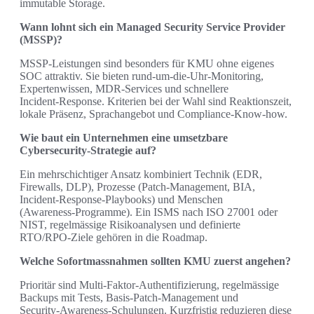
immutable Storage.
Wann lohnt sich ein Managed Security Service Provider
(MSSP)?
MSSP‑Leistungen sind besonders für KMU ohne eigenes
SOC attraktiv. Sie bieten rund‑um‑die‑Uhr‑Monitoring,
Expertenwissen, MDR‑Services und schnellere
Incident‑Response. Kriterien bei der Wahl sind Reaktionszeit,
lokale Präsenz, Sprachangebot und Compliance‑Know‑how.
Wie baut ein Unternehmen eine umsetzbare
Cybersecurity‑Strategie auf?
Ein mehrschichtiger Ansatz kombiniert Technik (EDR,
Firewalls, DLP), Prozesse (Patch‑Management, BIA,
Incident‑Response‑Playbooks) und Menschen
(Awareness‑Programme). Ein ISMS nach ISO 27001 oder
NIST, regelmässige Risikoanalysen und definierte
RTO/RPO‑Ziele gehören in die Roadmap.
Welche Sofortmassnahmen sollten KMU zuerst angehen?
Prioritär sind Multi‑Faktor‑Authentifizierung, regelmässige
Backups mit Tests, Basis‑Patch‑Management und
Security‑Awareness‑Schulungen. Kurzfristig reduzieren diese