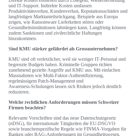
Direkte Kosten entstehen durch Lösegeld, Wiederherstellung
und IT‑Support. Indirekte Kosten umfassen
Produktivitätsverlust, Kundenverlust, Reputationsschäden und
langfristigen Marktanteilsrückgang. Beispiele aus Europa
zeigen, wie Ransomware Lieferketten stören oder
Gesundheitsinstitutionen lahmlegen kann. Langfristig können
zudem Sanktionen und zivilrechtliche Haftungen
hinzukommen.
Sind KMU stärker gefährdet als Grossunternehmen?
KMU sind oft verletzlicher, weil sie weniger IT‑Personal und
begrenzte Budgets haben. Kriminelle Gruppen richten
zunehmend gezielte Angriffe auf KMU aus. Mit einfachen
Massnahmen wie Multi‑Faktor‑Authentifizierung,
regelmässigem Patch‑Management und
Awareness‑Schulungen lassen sich Risiken jedoch deutlich
reduzieren.
Welche rechtlichen Anforderungen müssen Schweizer
Firmen beachten?
Relevante Vorschriften sind das neue Datenschutzgesetz
(nDSG), für internationale Tätigkeiten die EU‑DSGVO
sowie branchenspezifische Regeln wie FINMA‑Vorgaben für
Banken oder BAG‑Anforderungen im Gesundheitswesen.