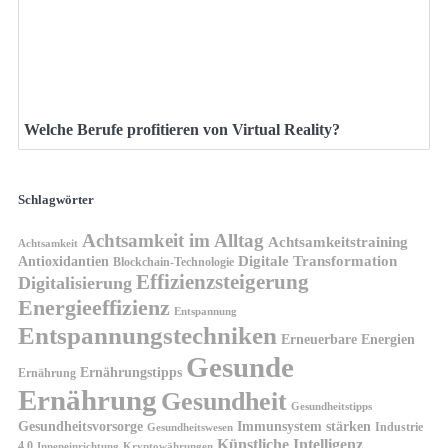
Welche Berufe profitieren von Virtual Reality?
Schlagwörter
Achtsamkeit im Alltag
Achtsamkeitstraining
Achtsamkeit
Antioxidantien
Digitale Transformation
Blockchain-Technologie
Effizienzsteigerung
Digitalisierung
Energieeffizienz
Entspannung
Entspannungstechniken
Erneuerbare Energien
Gesunde
Ernährungstipps
Ernährung
Ernährung
Gesundheit
Gesundheitstipps
Gesundheitsvorsorge
Immunsystem stärken
Industrie
Gesundheitswesen
Künstliche Intelligenz
4.0
Kryptowährungen
Inneneinrichtung