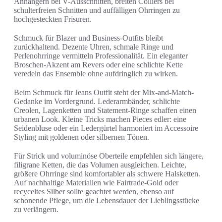
Anhängern bei V-Ausschnitten, breiten Colliers bei
schulterfreien Schnitten und auffälligen Ohrringen zu
hochgesteckten Frisuren.
Schmuck für Blazer und Business-Outfits bleibt
zurückhaltend. Dezente Uhren, schmale Ringe und
Perlenohrringe vermitteln Professionalität. Ein eleganter
Broschen-Akzent am Revers oder eine schlichte Kette
veredeln das Ensemble ohne aufdringlich zu wirken.
Beim Schmuck für Jeans Outfit steht der Mix-and-Match-
Gedanke im Vordergrund. Lederarmbänder, schlichte
Creolen, Lagenketten und Statement-Ringe schaffen einen
urbanen Look. Kleine Tricks machen Pieces edler: eine
Seidenbluse oder ein Ledergürtel harmoniert im Accessoire
Styling mit goldenen oder silbernen Tönen.
Für Strick und voluminöse Oberteile empfehlen sich längere,
filigrane Ketten, die das Volumen ausgleichen. Leichte,
größere Ohrringe sind komfortabler als schwere Halsketten.
Auf nachhaltige Materialien wie Fairtrade-Gold oder
recyceltes Silber sollte geachtet werden, ebenso auf
schonende Pflege, um die Lebensdauer der Lieblingsstücke
zu verlängern.