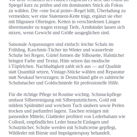
Spiegel kurz zu prüfen und ein dominantes Stück als Fokus
zu wählen. Die «one focal point»-Regel hilft, Überladung zu
vermeiden; wer eine Statement-Kette trägt, ergänzt sie eher
mit filigranen Ohrringen. Ketten in verschiedenen Längen
übereinander zu tragen erzeugt Tiefe, Armbänder lassen sich
mixen, wenn Gewicht und Größe ausgeglichen sind.
Saisonale Anpassungen sind einfach: leichte Schals im
Frühling, Kaschmir-Tücher im Winter und wasserfeste
Schuhe bei Regen. Gürtel formen die Silhouette, Halstücher
bringen Farbe und Textur, Hüte setzen das modische
i‑Tüpfelchen. Nachhaltigkeit zahlt sich aus — auf Qualität
statt Quantität setzen, Vintage-Stücke wählen und Reparatur
statt Neukauf bevorzugen; in Deutschland gibt es zahlreiche
Schuhmacher und Goldschmiede für professionelle Hilfe.
Für die richtige Pflege ist Routine wichtig. Schmuckpflege
umfasst Silberreinigung mit Silberputztüchern, Gold mit
mildem Spülmittel und weichem Tuch säubern sowie Perlen
trocken und parfumfrei lagern. Taschen reinigen mit
passenden Mitteln; Glattleder profitiert von Lederbalsam wie
Collonil, empfindliches Leder braucht Einlagen und
Schutztücher. Schuhe werden mit Schuhcreme gepflegt,
Wildleder mit Bürste und Imprägnierspray behandelt.