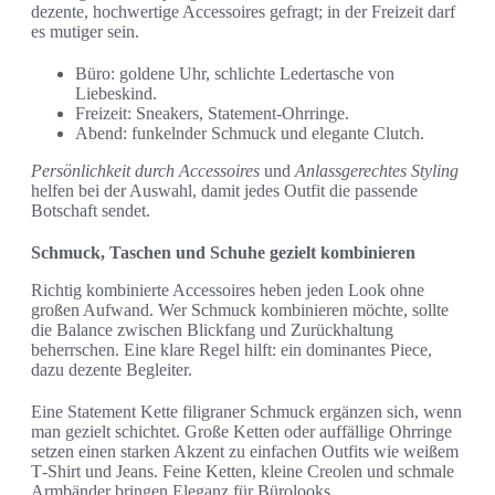
dezente, hochwertige Accessoires gefragt; in der Freizeit darf
es mutiger sein.
Büro: goldene Uhr, schlichte Ledertasche von
Liebeskind.
Freizeit: Sneakers, Statement-Ohrringe.
Abend: funkelnder Schmuck und elegante Clutch.
Persönlichkeit durch Accessoires
und
Anlassgerechtes Styling
helfen bei der Auswahl, damit jedes Outfit die passende
Botschaft sendet.
Schmuck, Taschen und Schuhe gezielt kombinieren
Richtig kombinierte Accessoires heben jeden Look ohne
großen Aufwand. Wer Schmuck kombinieren möchte, sollte
die Balance zwischen Blickfang und Zurückhaltung
beherrschen. Eine klare Regel hilft: ein dominantes Piece,
dazu dezente Begleiter.
Eine Statement Kette filigraner Schmuck ergänzen sich, wenn
man gezielt schichtet. Große Ketten oder auffällige Ohrringe
setzen einen starken Akzent zu einfachen Outfits wie weißem
T‑Shirt und Jeans. Feine Ketten, kleine Creolen und schmale
Armbänder bringen Eleganz für Bürolooks.