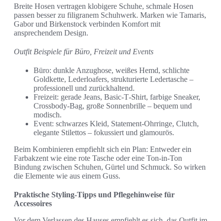
Breite Hosen vertragen klobigere Schuhe, schmale Hosen
passen besser zu filigranem Schuhwerk. Marken wie Tamaris,
Gabor und Birkenstock verbinden Komfort mit
ansprechendem Design.
Outfit Beispiele für Büro, Freizeit und Events
Büro: dunkle Anzughose, weißes Hemd, schlichte
Goldkette, Lederloafers, strukturierte Ledertasche –
professionell und zurückhaltend.
Freizeit: gerade Jeans, Basic‑T‑Shirt, farbige Sneaker,
Crossbody‑Bag, große Sonnenbrille – bequem und
modisch.
Event: schwarzes Kleid, Statement‑Ohrringe, Clutch,
elegante Stilettos – fokussiert und glamourös.
Beim Kombinieren empfiehlt sich ein Plan: Entweder ein
Farbakzent wie eine rote Tasche oder eine Ton‑in‑Ton
Bindung zwischen Schuhen, Gürtel und Schmuck. So wirken
die Elemente wie aus einem Guss.
Praktische Styling-Tipps und Pflegehinweise für
Accessoires
Vor dem Verlassen des Hauses empfiehlt es sich, das Outfit im