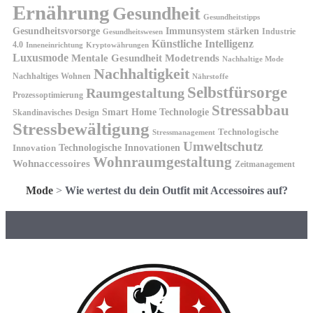
Ernährung
Gesundheit
Gesundheitstipps
Gesundheitsvorsorge
Immunsystem stärken
Industrie
Gesundheitswesen
Künstliche Intelligenz
4.0
Kryptowährungen
Inneneinrichtung
Luxusmode
Mentale Gesundheit
Modetrends
Nachhaltige Mode
Nachhaltigkeit
Nachhaltiges Wohnen
Nährstoffe
Selbstfürsorge
Raumgestaltung
Prozessoptimierung
Stressabbau
Smart Home Technologie
Skandinavisches Design
Stressbewältigung
Technologische
Stressmanagement
Umweltschutz
Technologische Innovationen
Innovation
Wohnraumgestaltung
Wohnaccessoires
Zeitmanagement
Mode
>
Wie wertest du dein Outfit mit Accessoires auf?