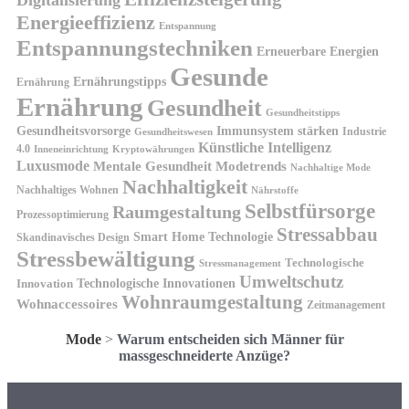
Energieeffizienz
Entspannung
Entspannungstechniken
Erneuerbare Energien
Gesunde
Ernährungstipps
Ernährung
Ernährung
Gesundheit
Gesundheitstipps
Gesundheitsvorsorge
Immunsystem stärken
Industrie
Gesundheitswesen
Künstliche Intelligenz
4.0
Kryptowährungen
Inneneinrichtung
Luxusmode
Mentale Gesundheit
Modetrends
Nachhaltige Mode
Nachhaltigkeit
Nachhaltiges Wohnen
Nährstoffe
Selbstfürsorge
Raumgestaltung
Prozessoptimierung
Stressabbau
Smart Home Technologie
Skandinavisches Design
Stressbewältigung
Technologische
Stressmanagement
Umweltschutz
Technologische Innovationen
Innovation
Wohnraumgestaltung
Wohnaccessoires
Zeitmanagement
Mode
>
Warum entscheiden sich Männer für
massgeschneiderte Anzüge?