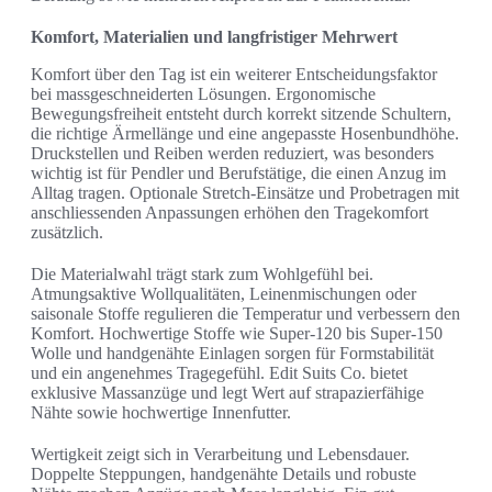
Komfort, Materialien und langfristiger Mehrwert
Komfort über den Tag ist ein weiterer Entscheidungsfaktor
bei massgeschneiderten Lösungen. Ergonomische
Bewegungsfreiheit entsteht durch korrekt sitzende Schultern,
die richtige Ärmellänge und eine angepasste Hosenbundhöhe.
Druckstellen und Reiben werden reduziert, was besonders
wichtig ist für Pendler und Berufstätige, die einen Anzug im
Alltag tragen. Optionale Stretch-Einsätze und Probetragen mit
anschliessenden Anpassungen erhöhen den Tragekomfort
zusätzlich.
Die Materialwahl trägt stark zum Wohlgefühl bei.
Atmungsaktive Wollqualitäten, Leinenmischungen oder
saisonale Stoffe regulieren die Temperatur und verbessern den
Komfort. Hochwertige Stoffe wie Super-120 bis Super-150
Wolle und handgenähte Einlagen sorgen für Formstabilität
und ein angenehmes Tragegefühl. Edit Suits Co. bietet
exklusive Massanzüge und legt Wert auf strapazierfähige
Nähte sowie hochwertige Innenfutter.
Wertigkeit zeigt sich in Verarbeitung und Lebensdauer.
Doppelte Steppungen, handgenähte Details und robuste