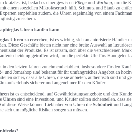
 kratzfest ist, bedarf es einer gewissen
Pflege
und
Wartung
, um die Kl
t einem speziellen Mikrofasertuch hilft, Schmutz und Staub zu entfern
 Experten empfehlen zudem, die Uhren regelmäßig von einem Fachmann 
ngfristig zu sichern.
aphirglas Uhren kaufen kann
rglas Uhren
zu erwerben, ist es wichtig, sich an autorisierte Händler
n. Diese Geschäfte bieten nicht nur eine breite Auswahl an luxuriöse
hentizität der Produkte. Es ist ratsam, sich über die verschiedenen Ma
Kaufentscheidung getroffen wird, um die perfekte Uhr fürs Handgelenk 
h in den letzten Jahren zunehmend etabliert, insbesondere für den Kau
4 und Jomashop sind bekannt für ihr umfangreiches Angebot an hochw
tellen sicher, dass alle Uhren, die sie anbieten, authentisch sind und g
Einkaufserlebnis sicherer und angenehmer für den Käufer.
hren
ist es entscheidend, auf Gewährleistungsangebote und den Kunde
as Uhren
sind eine Investition, und Käufer sollten sicherstellen, dass si
 Auf diese Weise können Liebhaber von Uhren die
Schönheit
und Langl
ne sich um mögliche Risiken sorgen zu müssen.
phirglas?