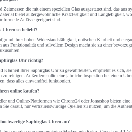
d Zeitmesser, die mit einem speziellen Glas ausgestattet sind, das aus 
 Material bietet außergewöhnliche Kratzfestigkeit und Langlebigkeit, 
ür formelle Anlässe geeignet sind.
 Uhren so beliebt?
fgrund ihrer hohen Widerstandsfähigkeit, optischen Klarheit und elega
 aus Funktionalität und stilvollem Design macht sie zu einer bevorzug
uxusuhren.
aphirglas Uhr richtig?
 Klarheit Ihrer Saphirglas Uhr zu gewährleisten, empfiehlt es sich, si
h zu reinigen. Außerdem sollte eine jährliche Inspektion bei einem Uh
n, dass alles einwandfrei funktioniert.
hren online kaufen?
Händler und Online-Plattformen wie Chrono24 oder Jomashop bieten ein
 Sie darauf, nur vertrauenswürdige Quellen zu nutzen, um die Authentiz
hochwertige Saphirglas Uhren an?
s Uhren werden von renommierten Marken wie Rolex, Omega und TAG