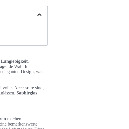
n
Langlebigkeit
.
ragende Wahl für
m eleganten Design, was
tilvolles Accessoire sind,
Anlässen,
Saphirglas
ren
machen.
eine bemerkenswerte