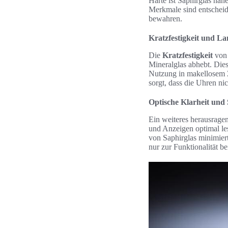
Härte ist Saphirglas na
Merkmale sind entschei
bewahren.
Kratzfestigkeit und La
Die
Kratzfestigkeit
von 
Mineralglas abhebt. Die
Nutzung in makellosem Z
sorgt, dass die Uhren ni
Optische Klarheit und
Ein weiteres herausrage
und Anzeigen optimal le
von Saphirglas minimiert
nur zur Funktionalität b