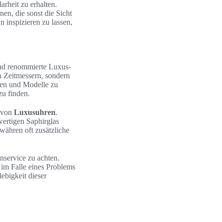
arheit zu erhalten.
en, die sonst die Sicht
inspizieren zu lassen,
 und renommierte Luxus-
n Zeitmessern, sondern
rken und Modelle zu
zu finden.
f von
Luxusuhren
.
ertigen Saphirglas
ewähren oft zusätzliche
nservice zu achten.
e im Falle eines Problems
ebigkeit dieser