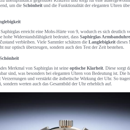
hezu unempfindlich gegenüber Kratzern und sorgt für eine außergewöhn
dend, um die
Schönheit
und die Funktionalität der eleganten Uhren übe
nglebigkeit
Saphirglas erreicht eine Mohs-Härte von 9, wodurch es sich deutlich 
se hohe Widerstandsfähigkeit bedeutet, dass
Saphirglas Armbanduhr
ustand verbleiben. Viele Sammler schätzen die
Langlebigkeit
dieses 
cht nur optisch überzeugen, sondern auch den Test der Zeit bestehen.
 Schönheit
ndes Merkmal von Saphirglas ist seine
optische Klarheit
. Diese sorgt d
sbar sind, was besonders bei eleganten Uhren von Bedeutung ist. Die h
 Verzerrungen und verstärkt die ästhetische Wirkung der Uhr. So trage
ei, sondern werten auch das Gesamtbild der Uhr erheblich auf.