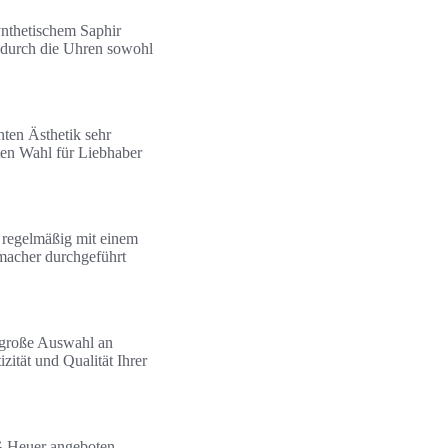
synthetischem Saphir
wodurch die Uhren sowohl
nten Ästhetik sehr
ten Wahl für Liebhaber
e regelmäßig mit einem
rmacher durchgeführt
e große Auswahl an
ität und Qualität Ihrer
 Heuer angeboten.