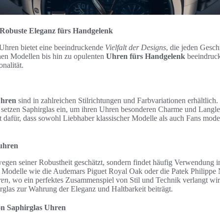
 Robuste Eleganz fürs Handgelenk
 Uhren bietet eine beeindruckende
Vielfalt der Designs
, die jeden Gesc
chen Modellen bis hin zu opulenten
Uhren fürs Handgelenk
beeindruck
nalität.
Uhren
sind in zahlreichen Stilrichtungen und Farbvariationen erhältlic
tzen Saphirglas ein, um ihren Uhren besonderen Charme und Langlebi
t dafür, dass sowohl Liebhaber klassischer Modelle als auch Fans mode
uhren
 wegen seiner Robustheit geschätzt, sondern findet häufig Verwendung i
e Modelle wie die Audemars Piguet Royal Oak oder die Patek Philippe 
ren
, wo ein perfektes Zusammenspiel von Stil und Technik verlangt wi
rglas zur Wahrung der Eleganz und Haltbarkeit beiträgt.
on Saphirglas Uhren