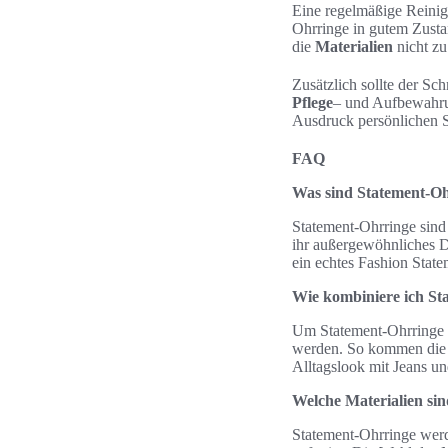
Eine regelmäßige Reinig
Ohrringe in gutem Zustand
die
Materialien
nicht zu
Zusätzlich sollte der S
Pflege
– und Aufbewahrun
Ausdruck persönlichen St
FAQ
Was sind Statement-Oh
Statement-Ohrringe sind 
ihr außergewöhnliches D
ein echtes Fashion State
Wie kombiniere ich St
Um Statement-Ohrringe wi
werden. So kommen die O
Alltagslook mit Jeans un
Welche Materialien si
Statement-Ohrringe werd