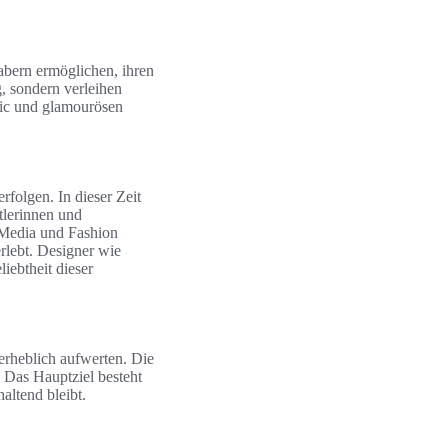
abern ermöglichen, ihren
g, sondern verleihen
chic und glamourösen
folgen. In dieser Zeit
tlerinnen und
 Media und Fashion
rlebt. Designer wie
iebtheit dieser
erheblich aufwerten. Die
 Das Hauptziel besteht
altend bleibt.