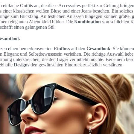
h einfache Outfits an, die diese Accessoires perfekt zur Geltung bringe
 einer klassischen weißen Bluse und einer Jeans bestehen. Ein solches
rringe zum Blickfang. An festlichen Anlässen hingegen können große, g
inem eleganten Abendkleid bilden. Die
Kombination
von schlichten K
chafft einen gelungenen Stil.
Gesamtlook
itzen einen bemerkenswerten
Einfluss
auf den
Gesamtlook
. Sie können
 Eleganz und Selbstbewusstsein verleihen. Die richtige Auswahl hebt 
immung unterstreichen, die der Träger vermitteln möchte. Bei einem be
ebhafte
Designs
den gewünschten Eindruck zusätzlich verstärken.