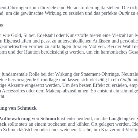
nt-Ohrringen kann für viele eine Herausforderung darstellen. Die ric
nd, um die gewünschte Wirkung zu erzielen und das perfekte
Outfit
zu e
ns
n
wie Gold, Silber, Edelstahl oder Kunststoffe bieten eine Vielzahl an 
en Eigenschaften und passt zu unterschiedlichen Anlässen und persönli
 geometrischen Formen zu auffälligen floralen Motiven. Bei der Wahl d
sform und der Hautton berücksichtigt werden, um ein harmonisches Gesa
e fundamentale Rolle bei der Wirkung der Statement-Ohrringe. Neutral
ine hervorragende Grundlage und lassen sich vielseitig in ein
Outfit
int
ge Akzente eingesetzt werden. Um den besten Effekt zu erzielen, empfi
n Accessoires oder dem Makeup abzustimmen. So entsteht ein stimmige
ht.
rung von Schmuck
Aufbewahrung
von
Schmuck
ist entscheidend, um die Langlebigkeit
uck
sollte stets an einem trockenen und kühlen Ort gelagert werden. Idea
m Schmuckkästchen oder einer weichen Tasche, um Kratzer und Verfä