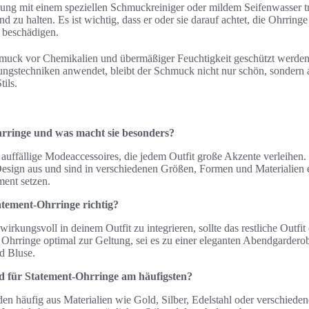
ung mit einem speziellen Schmuckreiniger oder mildem Seifenwasser trä
 zu halten. Es ist wichtig, dass er oder sie darauf achtet, die Ohrringe
 beschädigen.
chmuck vor Chemikalien und übermäßiger Feuchtigkeit geschützt werde
gstechniken anwendet, bleibt der Schmuck nicht nur schön, sondern a
ils.
rringe und was macht sie besonders?
auffällige Modeaccessoires, die jedem Outfit große Akzente verleihen.
esign aus und sind in verschiedenen Größen, Formen und Materialien e
ment setzen.
atement-Ohrringe richtig?
rkungsvoll in deinem Outfit zu integrieren, sollte das restliche Outfit 
hrringe optimal zur Geltung, sei es zu einer eleganten Abendgarderob
d Bluse.
nd für Statement-Ohrringe am häufigsten?
en häufig aus Materialien wie Gold, Silber, Edelstahl oder verschiede