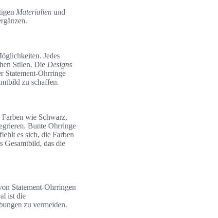
htigen
Materialien
und
rgänzen.
Möglichkeiten. Jedes
chen Stilen. Die
Designs
er Statement-Ohrringe
mtbild zu schaffen.
e Farben wie Schwarz,
egrieren. Bunte Ohrringe
ehlt es sich, die Farben
s Gesamtbild, das die
 von Statement-Ohrringen
l ist die
rbungen zu vermeiden.