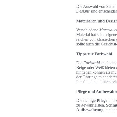
Die Auswahl von Stateme
Designs
sind entscheide
Materialien und Desig
Verschiedene
Materialie
Material hat seine eigen
reichen von klassischen
sollte auch die Gesicht
Tipps zur Farbwahl
Die
Farbwahl
spielt ein
Beige oder Weiß bieten e
hingegen können als muti
der Ohrringe mit andere
Persönlichkeit unterstreic
Pflege und Aufbewah
Die richtige
Pflege
und
zu gewährleisten.
Schm
Aufbewahrung
in eine