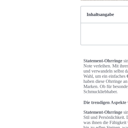
Inhaltsangabe
Statement-Ohrringe
si
Note verleihen. Mit ihr
und verwandeln selbst da
Wahl, um ein einfaches
haben diese Ohrringe an
Marken. Ob für besonder
Schmuckliebhaber.
Die trendigen Aspekte
Statement-Ohrringe
sin
Stil und Persönlichkeit. 
was ihnen die Fähigkeit v
hin zu edlen Steinen, wa