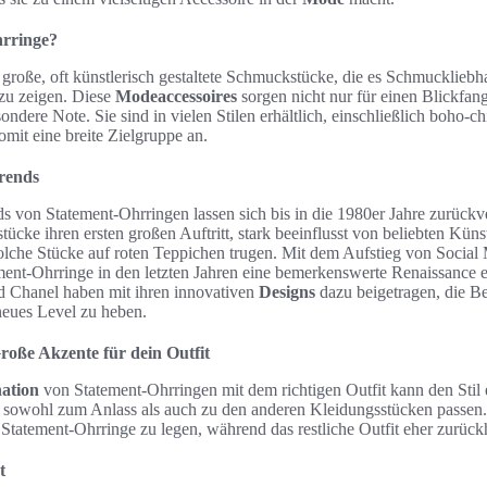
hrringe?
große, oft künstlerisch gestaltete Schmuckstücke, die es Schmuckliebh
 zu zeigen. Diese
Modeaccessoires
sorgen nicht nur für einen Blickfan
ondere Note. Sie sind in vielen Stilen erhältlich, einschließlich boho-
omit eine breite Zielgruppe an.
rends
 von Statement-Ohrringen lassen sich bis in die 1980er Jahre zurückver
ücke ihren ersten großen Auftritt, stark beeinflusst von beliebten Küns
solche Stücke auf roten Teppichen trugen. Mit dem Aufstieg von Social
ment-Ohrringe in den letzten Jahren eine bemerkenswerte Renaissance e
Chanel haben mit ihren innovativen
Designs
dazu beigetragen, die Bel
eues Level zu heben.
roße Akzente für dein Outfit
ation
von Statement-Ohrringen mit dem richtigen Outfit kann den Stil 
e sowohl zum Anlass als auch zu den anderen Kleidungsstücken passen.
 Statement-Ohrringe zu legen, während das restliche Outfit eher zurückh
t