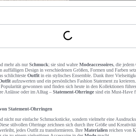
nd mehr als nur
Schmuck
; sie sind wahre
Modeaccessoires
, die jedem
em auffälligen Design in verschiedenen Größen, Formen und Farben set
s schlichteste
Outfit
in ein stylisches Ensemble. Dank ihrer Vielseitigke
Outfit
aufzuwerten und ein persönliches Fashion Statement zu kreieren. 
 Popularität gewonnen und finden sich heute in den Kollektionen führ
e Anlässe oder im Alltag –
Statement-Ohrringe
sind ein Must-Have f
 von Statement-Ohrringen
d nicht nur einfache Schmuckstücke, sondern vielmehr eine Ausdrucksf
Diese stilvollen Ohrringe zeichnen sich durch ihre Größe und Kreativitä
erleiht, jedes Outfit zu transformieren. Ihre
Materialien
reichen von Ku
s sie zu einem vielseitigen Accessoire in der
Mode
macht.