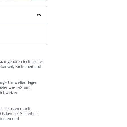
Dazu gehören technisches
arkeit, Sicherheit und
renge Umweltauflagen
ieter wie ISS und
 Schweizer
riebskosten durch
isiken bei Sicherheit
rieren und