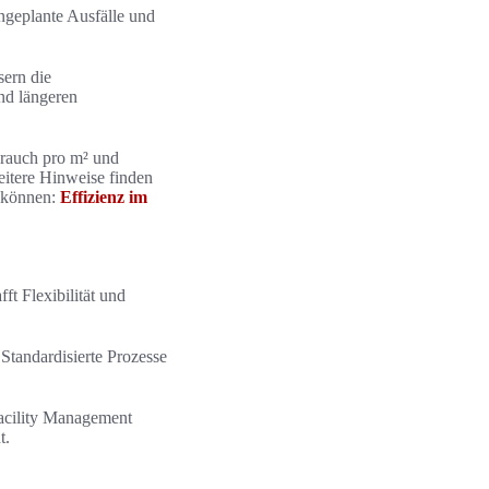
ngeplante Ausfälle und
ern die
nd längeren
brauch pro m² und
Weitere Hinweise finden
n können:
Effizienz im
t Flexibilität und
Standardisierte Prozesse
acility Management
t.