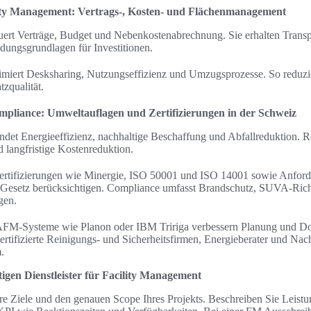
ity Management: Vertrags-, Kosten- und Flächenmanagement
rt Verträge, Budget und Nebenkostenabrechnung. Sie erhalten Transpa
ungsgrundlagen für Investitionen.
miert Desksharing, Nutzungseffizienz und Umzugsprozesse. So reduzi
tzqualität.
mpliance: Umweltauflagen und Zertifizierungen in der Schweiz
det Energieeffizienz, nachhaltige Beschaffung und Abfallreduktion. Re
langfristige Kostenreduktion.
ertifizierungen wie Minergie, ISO 50001 und ISO 14001 sowie Anfor
Gesetz berücksichtigen. Compliance umfasst Brandschutz, SUVA-Rich
gen.
CAFM-Systeme wie Planon oder IBM Tririga verbessern Planung und D
ertifizierte Reinigungs- und Sicherheitsfirmen, Energieberater und Nach
.
tigen Dienstleister für Facility Management
are Ziele und den genauen Scope Ihres Projekts. Beschreiben Sie Leis