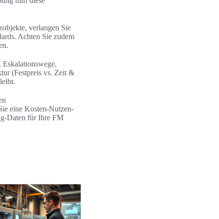
ng hilft diese
objekte, verlangen Sie
dards. Achten Sie zudem
en.
, Eskalationswege,
ur (Festpreis vs. Zeit &
eibt.
en
 Sie eine Kosten-Nutzen-
ng-Daten für Ihre FM