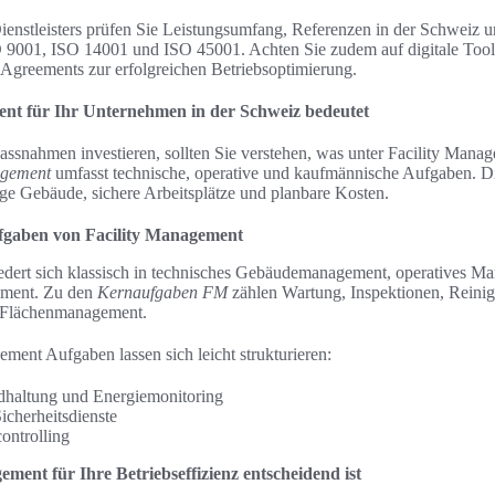
ienstleisters prüfen Sie Leistungsumfang, Referenzen in der Schweiz u
SO 9001, ISO 14001 und ISO 45001. Achten Sie zudem auf digitale T
-Agreements zur erfolgreichen Betriebsoptimierung.
nt für Ihr Unternehmen in der Schweiz bedeutet
ssnahmen investieren, sollten Sie verstehen, was unter Facility Manage
agement
umfasst technische, operative und kaufmännische Aufgaben. Di
ige Gebäude, sichere Arbeitsplätze und planbare Kosten.
fgaben von Facility Management
edert sich klassisch in technisches Gebäudemanagement, operatives 
ment. Zu den
Kernaufgaben FM
zählen Wartung, Inspektionen, Reinig
 Flächenmanagement.
ment Aufgaben lassen sich leicht strukturieren:
dhaltung und Energiemonitoring
icherheitsdienste
ontrolling
ent für Ihre Betriebseffizienz entscheidend ist