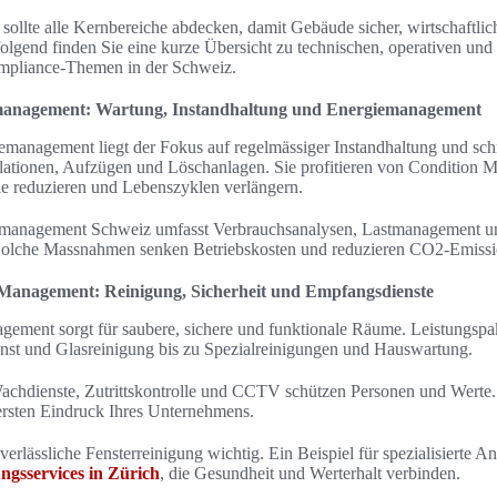
sollte alle Kernbereiche abdecken, damit Gebäude sicher, wirtschaftlic
olgend finden Sie eine kurze Übersicht zu technischen, operativen un
mpliance-Themen in der Schweiz.
anagement: Wartung, Instandhaltung und Energiemanagement
management liegt der Fokus auf regelmässiger Instandhaltung und sch
lationen, Aufzügen und Löschanlagen. Sie profitieren von Condition M
le reduzieren und Lebenszyklen verlängern.
iemanagement Schweiz umfasst Verbrauchsanalysen, Lastmanagement un
 Solche Massnahmen senken Betriebskosten und reduzieren CO2-Emissi
y Management: Reinigung, Sicherheit und Empfangsdienste
agement sorgt für saubere, sichere und funktionale Räume. Leistungspa
nst und Glasreinigung bis zu Spezialreinigungen und Hauswartung.
Wachdienste, Zutrittskontrolle und CCTV schützen Personen und Werte
 ersten Eindruck Ihres Unternehmens.
verlässliche Fensterreinigung wichtig. Ein Beispiel für spezialisierte A
ungsservices in Zürich
, die Gesundheit und Werterhalt verbinden.