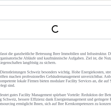
asst die ganzheitliche Betreuung Ihrer Immobilien und Infrastruktur. 
nisatorische Abläufe und kaufmännische Aufgaben. Ziel ist, die Nutzb
Liegenschaften langfristig zu sichern.
Dienstleistungen Schweiz besonders wichtig. Hohe Energiekosten, st
riften machen professionelles Gebäudemanagement unverzichtbar. Anb
petente lokale Firmen bieten modulare Facility Services an, die auf
egt sind.
eutet gutes Facility Management spürbare Vorteile: Reduktion der Bet
ng Schweiz, bessere Effizienz dank Energiemanagement und geringere R
ourcing ermöglicht Ihnen, sich auf Ihre Kernkompetenzen zu konzent