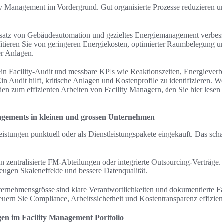
ity Management im Vordergrund. Gut organisierte Prozesse reduzieren u
satz von Gebäudeautomation und gezieltes Energiemanagement verbess
fitieren Sie von geringeren Energiekosten, optimierter Raumbelegung u
er Anlagen.
 ein Facility-Audit und messbare KPIs wie Reaktionszeiten, Energiever
in Audit hilft, kritische Anlagen und Kostenprofile zu identifizieren. 
aden zum effizienten Arbeiten von Facility Managern, den Sie hier lese
nagements in kleinen und grossen Unternehmen
tungen punktuell oder als Dienstleistungspakete eingekauft. Das schaff
zentralisierte FM-Abteilungen oder integrierte Outsourcing-Verträge. 
gen Skaleneffekte und bessere Datenqualität.
rnehmensgrösse sind klare Verantwortlichkeiten und dokumentierte F
uern Sie Compliance, Arbeitssicherheit und Kostentransparenz effizien
gen im Facility Management Portfolio