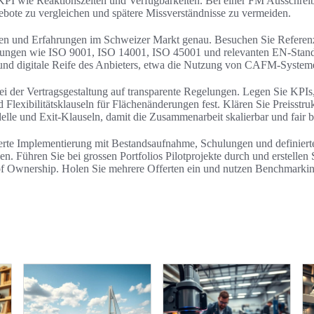
 wie Reaktionszeiten und Verfügbarkeiten. Bei einer FM Ausschreibu
ebote zu vergleichen und spätere Missverständnisse zu vermeiden.
en und Erfahrungen im Schweizer Markt genau. Besuchen Sie Referenz
erungen wie ISO 9001, ISO 14001, ISO 45001 und relevanten EN-Stan
ät und digitale Reife des Anbieters, etwa die Nutzung von CAFM-System
ei der Vertragsgestaltung auf transparente Regelungen. Legen Sie KPIs
lexibilitätsklauseln für Flächenänderungen fest. Klären Sie Preisstrukt
elle und Exit-Klauseln, damit die Zusammenarbeit skalierbar und fair bl
rierte Implementierung mit Bestandsaufnahme, Schulungen und definiert
. Führen Sie bei grossen Portfolios Pilotprojekte durch und erstellen
of Ownership. Holen Sie mehrere Offerten ein und nutzen Benchmarki