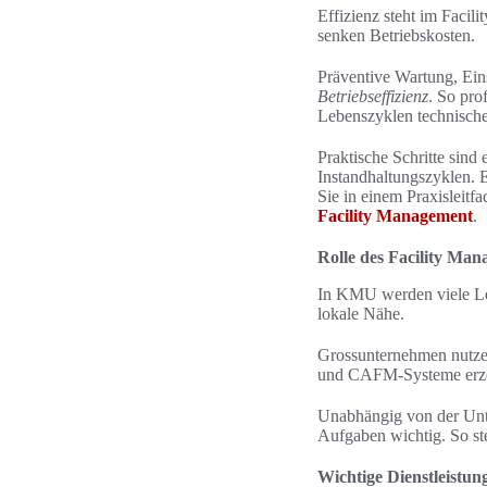
Effizienz steht im Facil
senken Betriebskosten.
Präventive Wartung, Ein
Betriebseffizienz
. So pro
Lebenszyklen technisch
Praktische Schritte sind
Instandhaltungszyklen. E
Sie in einem Praxisleitf
Facility Management
.
Rolle des Facility Ma
In KMU werden viele Leis
lokale Nähe.
Grossunternehmen nutzen 
und CAFM-Systeme erzeu
Unabhängig von der Unte
Aufgaben wichtig. So ste
Wichtige Dienstleistun