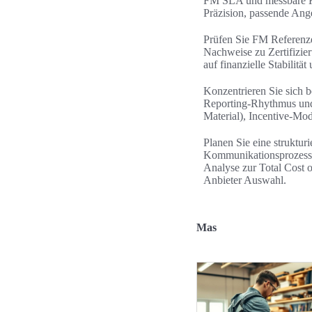
FM SLA und messbare KPI
Präzision, passende Ang
Prüfen Sie FM Referenz
Nachweise zu Zertifizi
auf finanzielle Stabilit
Konzentrieren Sie sich b
Reporting-Rhythmus und F
Material), Incentive-Mod
Planen Sie eine struktu
Kommunikationsprozessen
Analyse zur Total Cost 
Anbieter Auswahl.
Mas