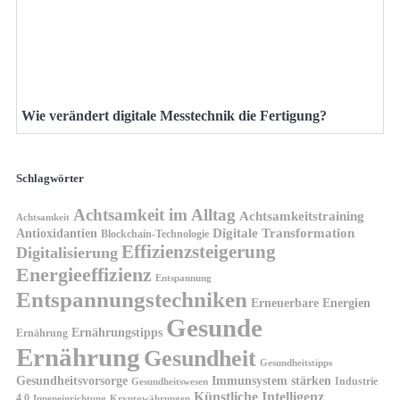
Wie verändert digitale Messtechnik die Fertigung?
Schlagwörter
Achtsamkeit im Alltag
Achtsamkeitstraining
Achtsamkeit
Antioxidantien
Digitale Transformation
Blockchain-Technologie
Effizienzsteigerung
Digitalisierung
Energieeffizienz
Entspannung
Entspannungstechniken
Erneuerbare Energien
Gesunde
Ernährungstipps
Ernährung
Ernährung
Gesundheit
Gesundheitstipps
Gesundheitsvorsorge
Immunsystem stärken
Industrie
Gesundheitswesen
Künstliche Intelligenz
4.0
Kryptowährungen
Inneneinrichtung