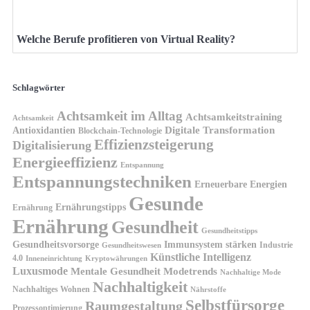
Welche Berufe profitieren von Virtual Reality?
Schlagwörter
Achtsamkeit im Alltag
Achtsamkeitstraining
Achtsamkeit
Antioxidantien
Digitale Transformation
Blockchain-Technologie
Effizienzsteigerung
Digitalisierung
Energieeffizienz
Entspannung
Entspannungstechniken
Erneuerbare Energien
Gesunde
Ernährungstipps
Ernährung
Ernährung
Gesundheit
Gesundheitstipps
Gesundheitsvorsorge
Immunsystem stärken
Industrie
Gesundheitswesen
Künstliche Intelligenz
4.0
Kryptowährungen
Inneneinrichtung
Luxusmode
Mentale Gesundheit
Modetrends
Nachhaltige Mode
Nachhaltigkeit
Nachhaltiges Wohnen
Nährstoffe
Selbstfürsorge
Raumgestaltung
Prozessoptimierung