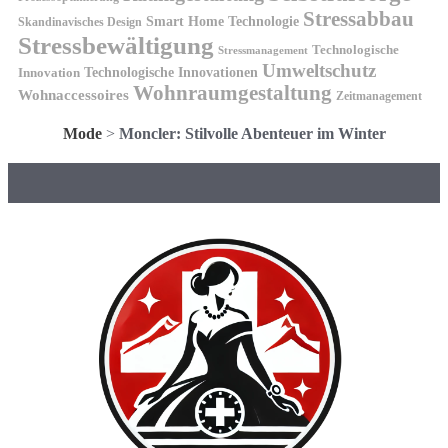
Stressabbau
Smart Home Technologie
Skandinavisches Design
Stressbewältigung
Technologische
Stressmanagement
Umweltschutz
Technologische Innovationen
Innovation
Wohnraumgestaltung
Wohnaccessoires
Zeitmanagement
Mode
>
Moncler: Stilvolle Abenteuer im Winter