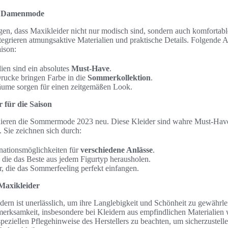
er Damenmode
igen, dass Maxikleider nicht nur modisch sind, sondern auch komforta
tegrieren atmungsaktive Materialien und praktische Details. Folgende 
ison:
ien sind ein absolutes
Must-Have
.
rucke bringen Farbe in die
Sommerkollektion
.
ume sorgen für einen zeitgemäßen Look.
 für die Saison
nieren die Sommermode 2023 neu. Diese Kleider sind wahre Must-Haves
. Sie zeichnen sich durch:
nationsmöglichkeiten für
verschiedene Anlässe
.
 die das Beste aus jedem Figurtyp herausholen.
, die das Sommerfeeling perfekt einfangen.
 Maxikleider
ern ist unerlässlich, um ihre Langlebigkeit und Schönheit zu gewähr
erksamkeit, insbesondere bei Kleidern aus empfindlichen Materialien 
peziellen Pflegehinweise des Herstellers zu beachten, um sicherzustell