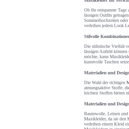
Maxikleider für versch
Ob für entspannte Tage a
lässigen Outfits getrage
Sommerhochzeiten oder G
verleihen jedem Look Le
Stilvolle Kombinatione
Die stilistische Vielfalt
lässigen Auftritt könne
möchte, kann Maxikleide
kunstvolle Taschen setz
Materialien und Desig
Die Wahl der richtigen
M
atmungsaktive Stoffe, d
leichten Stoffen bieten 
Materialien und Desig
Baumwolle, Leinen und 
Maxikleider, da sie den 
verleihen einem Kleid e