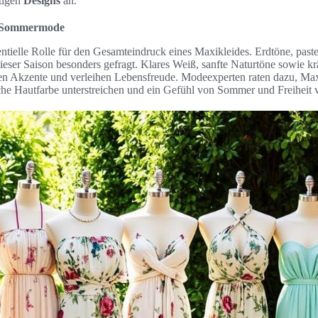
rtigen
Designs
an.
r Sommermode
entielle Rolle für den Gesamteindruck eines Maxikleides. Erdtöne, past
ieser Saison besonders gefragt. Klares Weiß, sanfte Naturtöne sowie kr
zen Akzente und verleihen Lebensfreude. Modeexperten raten dazu, Max
che Hautfarbe unterstreichen und ein Gefühl von Sommer und Freiheit v