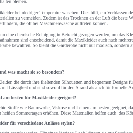
rhalten bleiben.
kleider bei niedriger Temperatur waschen. Dies hilft, ein Verblassen d
rialien zu vermeiden. Zudem ist das Trocknen an der Luft die beste
rhindern, die oft bei Maschinenwäsche auftreten können.
kann eine chemische Reinigung in Betracht gezogen werden, um das Kle
maßnahmen sind entscheidend, damit die Maxikleider auch nach mehrer
arbe bewahren. So bleibt die Garderobe nicht nur modisch, sondern au
und was macht sie so besonders?
leider, die durch ihre fließenden Silhouetten und bequemen Designs fü
mit Lässigkeit und sind sowohl für den Strand als auch für formelle An
d am besten für Maxikleider geeignet?
ichte Stoffe wie Baumwolle, Viskose und Leinen am besten geeignet, da
 heißen Sommertagen erhöhen. Diese Materialien helfen auch, das Kör
der für verschiedene Anlässe stylen?