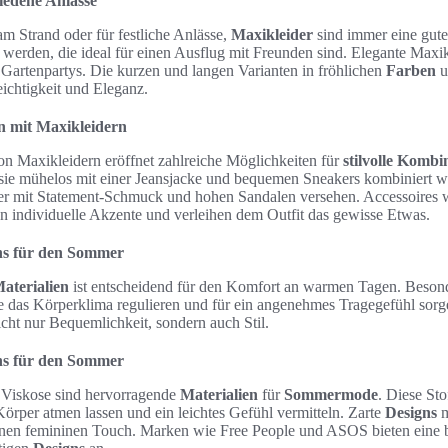
iedene Anlässe
m Strand oder für festliche Anlässe,
Maxikleider
sind immer eine gute
n werden, die ideal für einen Ausflug mit Freunden sind. Elegante Maxikl
artenpartys. Die kurzen und langen Varianten in fröhlichen
Farben
u
ichtigkeit und Eleganz.
n mit Maxikleidern
 von Maxikleidern eröffnet zahlreiche Möglichkeiten für
stilvolle Kombi
n sie mühelos mit einer Jeansjacke und bequemen Sneakers kombiniert w
r mit Statement-Schmuck und hohen Sandalen versehen. Accessoires w
en individuelle Akzente und verleihen dem Outfit das gewisse Etwas.
ns für den Sommer
aterialien
ist entscheidend für den Komfort an warmen Tagen. Besonde
ie das Körperklima regulieren und für ein angenehmes Tragegefühl sorg
nicht nur Bequemlichkeit, sondern auch Stil.
ns für den Sommer
Viskose sind hervorragende
Materialien
für
Sommermode
. Diese Sto
Körper atmen lassen und ein leichtes Gefühl vermitteln. Zarte
Designs
m
inen femininen Touch. Marken wie Free People und ASOS bieten eine br