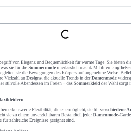
begriff von Eleganz und Bequemlichkeit für warme Tage. Sie bieten di
 was sie für die
Sommermode
unerlässlich macht. Mit ihren langfließe
t begleiten sie die Bewegungen des Körpers auf angenehme Weise. Be
ne Vielzahl an
Designs
, die aktuelle Trends in der
Damenmode
widersp
er stilvolle Abendessen im Freien – das
Sommerkleid
der Wahl sorgt 
Maxikleidern
 bemerkenswerte Flexibilität, die es ermöglicht, sie für
verschiedene A
ht sie zu einem unverzichtbaren Bestandteil jeder
Damenmode
-Garde
ie für zahlreiche Ereignisse geeignet sind.