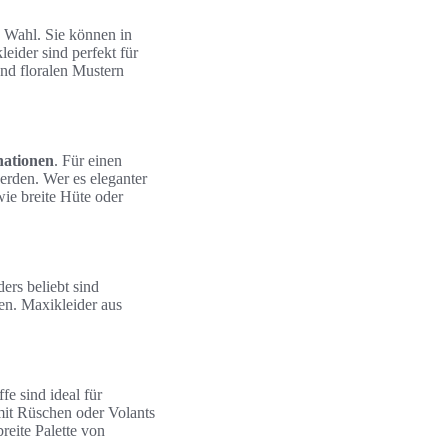
 Wahl. Sie können in
eider sind perfekt für
nd floralen Mustern
nationen
. Für einen
erden. Wer es eleganter
ie breite Hüte oder
rs beliebt sind
en. Maxikleider aus
ffe sind ideal für
it Rüschen oder Volants
eite Palette von