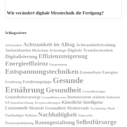
Wie verändert digitale Messtechnik die Fertigung?
Schlagwörter
Achtsamkeit im Alltag
Achtsamkeitstraining
Achtsamkeit
Antioxidantien
Digitale Transformation
Blockchain-Technologie
Effizienzsteigerung
Digitalisierung
Energieeffizienz
Entspannung
Entspannungstechniken
Erneuerbare Energien
Gesunde
Ernährungstipps
Ernährung
Ernährung
Gesundheit
Gesundheitstipps
Gesundheitsvorsorge
Immunsystem stärken
Industrie
Gesundheitswesen
Künstliche Intelligenz
4.0
Kryptowährungen
Inneneinrichtung
Luxusmode
Mentale Gesundheit
Modetrends
Nachhaltige Mode
Nachhaltigkeit
Nachhaltiges Wohnen
Nährstoffe
Selbstfürsorge
Raumgestaltung
Prozessoptimierung