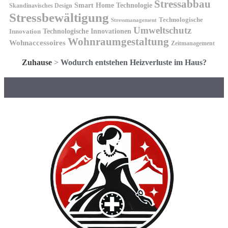
Stressabbau
Smart Home Technologie
Skandinavisches Design
Stressbewältigung
Technologische
Stressmanagement
Umweltschutz
Technologische Innovationen
Innovation
Wohnraumgestaltung
Wohnaccessoires
Zeitmanagement
Zuhause
>
Wodurch entstehen Heizverluste im Haus?