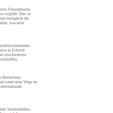
eren Transaktionen,
n wegfällt. Dies ist
dem ermöglicht die
ndeln, was neue
enzüberschreitender
ezu in Echtzeit
an verschiedenen
erschaffen.
er Blockchain-
n und somit neue Wege im
internationale
tale Staatsanleihen.