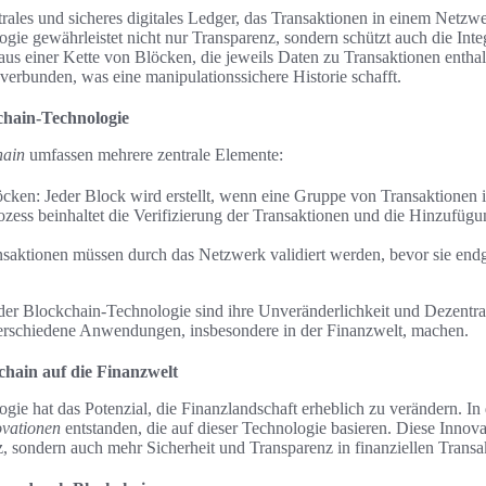
ntrales und sicheres digitales Ledger, das Transaktionen in einem Net
ogie gewährleistet nicht nur Transparenz, sondern schützt auch die Inte
aus einer Kette von Blöcken, die jeweils Daten zu Transaktionen enthalt
erbunden, was eine manipulationssichere Historie schafft.
chain-Technologie
hain
umfassen mehrere zentrale Elemente:
öcken: Jeder Block wird erstellt, wenn eine Gruppe von Transaktionen i
ozess beinhaltet die Verifizierung der Transaktionen und die Hinzufüg
nsaktionen müssen durch das Netzwerk validiert werden, bevor sie endg
er Blockchain-Technologie sind ihre Unveränderlichkeit und Dezentrali
verschiedene Anwendungen, insbesondere in der Finanzwelt, machen.
chain auf die Finanzwelt
ie hat das Potenzial, die Finanzlandschaft erheblich zu verändern. In 
vationen
entstanden, die auf dieser Technologie basieren. Diese Innov
z, sondern auch mehr Sicherheit und Transparenz in finanziellen Transa