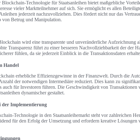
Blockchain-Technologie für Staatsanleihen bietet maßgebliche Vorteile
eresse vieler Marktteilnehmer auf sich. Sie ermöglicht es allen Beteilig
 Anleihen jederzeit nachzuvollziehen. Dies fördert nicht nur das Vertra
ko von Betrug und Manipulation.
lockchain wird eine transparente und unveränderliche Aufzeichnung al
öhte Transparenz führt zu einer besseren Nachvollziehbarkeit der der Ha
cherer fühlen, da sie jederzeit Einblick in die Transaktionsdaten erhal
im Handel
ockchain erhebliche Effizienzgewinne in der Finanzwelt. Durch die Aut
 Anzahl der notwendigen Intermediäre reduziert. Dies kann zu signifik
s auch für Investoren führen. Die Geschwindigkeit von Transaktionen w
sanleihen dynamischer gestaltet.
i der Implementierung
kchain-Technologie in den Staatsanleihemarkt steht vor zahlreichen H
eidend für den Erfolg der Umsetzung und erfordern kreative Lösunge
dingungen