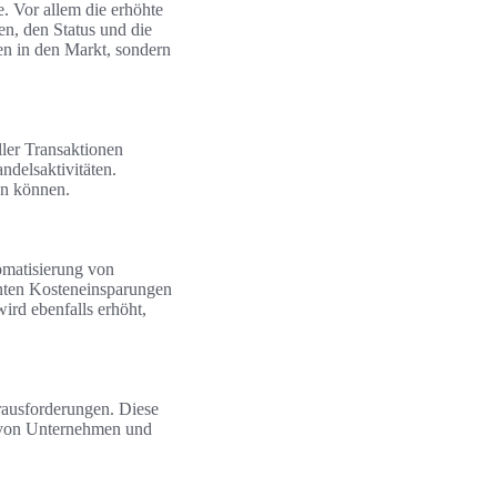
. Vor allem die erhöhte
ten, den Status und die
uen in den Markt, sondern
ler Transaktionen
ndelsaktivitäten.
ten können.
omatisierung von
anten Kosteneinsparungen
ird ebenfalls erhöht,
erausforderungen. Diese
n von Unternehmen und