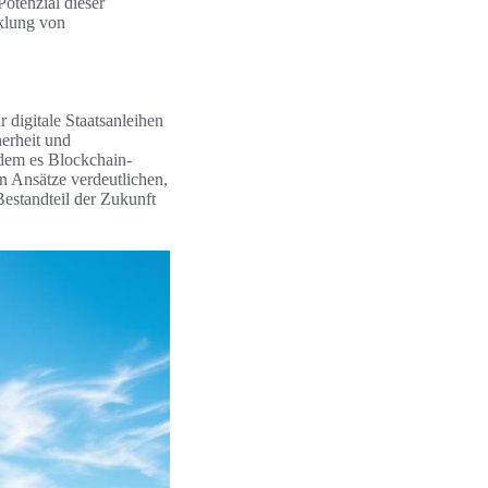
Potenzial dieser
cklung von
 digitale Staatsanleihen
herheit und
ndem es Blockchain-
en Ansätze verdeutlichen,
Bestandteil der Zukunft