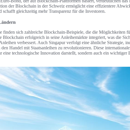
e Euro-Bond, der auf Blockchain-Plattformen basiert, verdeutlichen das 
ation der Blockchain in der Schweiz ermöglicht eine effizientere Abwi
 schafft gleichzeitig mehr Transparenz für die Investoren.
 Ländern
e finden sich zahlreiche Blockchain-Beispiele, die die Möglichkeiten für
ie Blockchain erfolgreich in seine Anleihemärkte integriert, was die Sic
nleihen verbessert. Auch Singapur verfolgt eine ähnliche Strategie, i
 den Handel mit Staatsanleihen zu revolutionieren. Diese international
r eine technologische Innovation darstellt, sondern auch ein wichtiger 