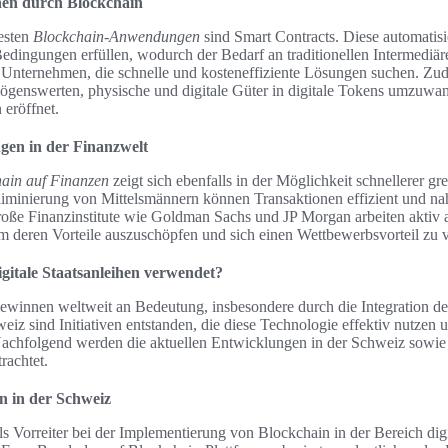
nen durch Blockchain
esten
Blockchain-Anwendungen
sind Smart Contracts. Diese automatisi
Bedingungen erfüllen, wodurch der Bedarf an traditionellen Intermediäre
ür Unternehmen, die schnelle und kosteneffiziente Lösungen suchen. Zu
genswerten, physische und digitale Güter in digitale Tokens umzuwa
 eröffnet.
en in der Finanzwelt
hain auf Finanzen
zeigt sich ebenfalls in der Möglichkeit schnellerer gr
iminierung von Mittelsmännern können Transaktionen effizient und nah
oße Finanzinstitute wie Goldman Sachs und JP Morgan arbeiten aktiv 
m deren Vorteile auszuschöpfen und sich einen Wettbewerbsvorteil zu v
gitale Staatsanleihen verwendet?
 gewinnen weltweit an Bedeutung, insbesondere durch die Integration d
eiz sind Initiativen entstanden, die diese Technologie effektiv nutze
Nachfolgend werden die aktuellen Entwicklungen in der Schweiz sowie 
rachtet.
n in der Schweiz
ls Vorreiter bei der Implementierung von Blockchain in der Bereich digi