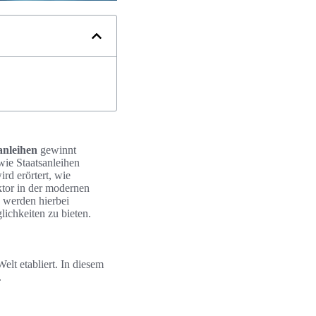
anleihen
gewinnt
wie Staatsanleihen
rd erörtert, wie
ktor in der modernen
, werden hierbei
lichkeiten zu bieten.
elt etabliert. In diesem
.