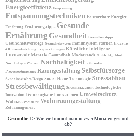
Energieeffizienz
Entspannung
Entspannungstechniken
Erneuerbare Energien
Gesunde
Ernährungstipps
Ernährung
Ernährung
Gesundheit
Gesundheitstipps
Gesundheitsvorsorge
Immunsystem stärken
Industrie
Gesundheitswesen
Künstliche Intelligenz
4.0
Kryptowährungen
Inneneinrichtung
Luxusmode
Mentale Gesundheit
Modetrends
Nachhaltige Mode
Nachhaltigkeit
Nachhaltiges Wohnen
Nährstoffe
Selbstfürsorge
Raumgestaltung
Prozessoptimierung
Stressabbau
Smart Home Technologie
Skandinavisches Design
Stressbewältigung
Technologische
Stressmanagement
Umweltschutz
Technologische Innovationen
Innovation
Wohnraumgestaltung
Wohnaccessoires
Zeitmanagement
Gesundheit
>
Wie viel nimmt man in zwei Monaten gesund
ab?