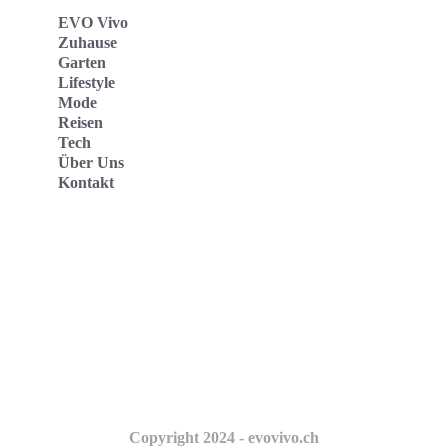
EVO Vivo
Zuhause
Garten
Lifestyle
Mode
Reisen
Tech
Über Uns
Kontakt
Evo Vivo Deutschland
Evo Vivo España
Evo Vivo Nederland
Evo Vivo Schweiz
Copyright 2024 - evovivo.ch