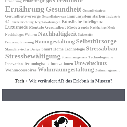
Ernährungstipps
Ernährung
Ernährung
Gesundheit
Gesundheitstipps
Gesundheitsvorsorge
Immunsystem stärken
Industrie
Gesundheitswesen
Künstliche Intelligenz
4.0
Kryptowährungen
Inneneinrichtung
Luxusmode
Mentale Gesundheit
Modetrends
Nachhaltige Mode
Nachhaltigkeit
Nachhaltiges Wohnen
Nährstoffe
Selbstfürsorge
Raumgestaltung
Prozessoptimierung
Stressabbau
Smart Home Technologie
Skandinavisches Design
Stressbewältigung
Technologische
Stressmanagement
Umweltschutz
Technologische Innovationen
Innovation
Wohnraumgestaltung
Wohnaccessoires
Zeitmanagement
Tech
>
Wie verändert AR das Erlebnis in Museen?