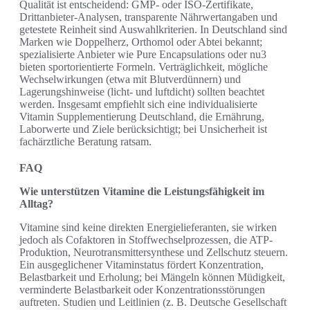
Qualität ist entscheidend: GMP- oder ISO-Zertifikate,
Drittanbieter-Analysen, transparente Nährwertangaben und
getestete Reinheit sind Auswahlkriterien. In Deutschland sind
Marken wie Doppelherz, Orthomol oder Abtei bekannt;
spezialisierte Anbieter wie Pure Encapsulations oder nu3
bieten sportorientierte Formeln. Verträglichkeit, mögliche
Wechselwirkungen (etwa mit Blutverdünnern) und
Lagerungshinweise (licht- und luftdicht) sollten beachtet
werden. Insgesamt empfiehlt sich eine individualisierte
Vitamin Supplementierung Deutschland, die Ernährung,
Laborwerte und Ziele berücksichtigt; bei Unsicherheit ist
fachärztliche Beratung ratsam.
FAQ
Wie unterstützen Vitamine die Leistungsfähigkeit im
Alltag?
Vitamine sind keine direkten Energielieferanten, sie wirken
jedoch als Cofaktoren in Stoffwechselprozessen, die ATP-
Produktion, Neurotransmittersynthese und Zellschutz steuern.
Ein ausgeglichener Vitaminstatus fördert Konzentration,
Belastbarkeit und Erholung; bei Mängeln können Müdigkeit,
verminderte Belastbarkeit oder Konzentrationsstörungen
auftreten. Studien und Leitlinien (z. B. Deutsche Gesellschaft