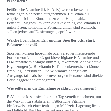
verbessern?
Fettlösliche Vitamine (D, E, A, K) werden besser mit
fetthaltigen Mahlzeiten aufgenommen. Bei Vitamin D
empfiehlt sich die Einnahme zu einer Hauptmahlzeit mit
Fettanteil. Magnesium kann die Aktivierung von Vitamin D
unterstützen; kombinierte Formulierungen sind praktisch,
sollten jedoch auf Dosierungen geprüft werden.
Welche Formulierungen sind für Sportler oder stark
Belastete sinnvoll?
Sportlern können liposomale oder verzögert freisetzende
Formen von Vitamin C, gut bioverfügbare B‑Vitamine und
D3‑Präparate mit Magnesium zugutekommen. Antioxidative
Ergänzungen (z. B. Vitamin E, Traubenkernextrakt) können
Erholung unterstützen. Die Wirksamkeit hängt vom
Ausgangsstatus ab; bei normversorgten Personen sind direkte
Leistungsgewinne oft begrenzt.
Wie sollte man die Einnahme praktisch organisieren?
B‑Vitamine lassen sich über den Tag verteilt einnehmen, um
die Wirkung zu stabilisieren. Fettlösliche Vitamine
idealerweise mit einer fetthaltigen Mahlzeit. Lagerung licht‑
und luftdicht. Bei Unsicherheit priorisiert eine