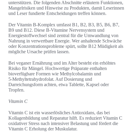
unterstützen. Die folgenden Abschnitte erläutern Funktionen,
Mangelrisiken und Hinweise zu Produkten, damit Leserinnen
und Leser fundierte Entscheidungen treffen können.
Der Vitamin B-Komplex umfasst B1, B2, B3, B5, B6, B7,
B9 und B12. Diese B-Vitamine Nervensystem und
Energiestoffwechsel sind zentral für die Umwandlung von
Nahrung in verwertbare Energie. Wer anhaltende Schwäche
oder Konzentrationsprobleme spürt, sollte B12 Müdigkeit als
mögliche Ursache prüfen lassen.
Bei veganer Ernährung und im Alter besteht ein erhöhtes
Risiko für Mängel. Hochwertige Präparate enthalten
bioverfügbare Formen wie Methylcobalamin und
5‑Methyltetrahydrofolat. Auf Dosierung und
Darreichungsform achten, etwa Tablette, Kapsel oder
Tropfen.
Vitamin C
Vitamin C ist ein wasserlösliches Antioxidans, das bei
Kollagenbildung und Reparatur hilft. Es reduziert Vitamin C
oxidativer Stress nach intensiver Belastung und fördert die
Vitamin C Erholung der Muskulatur.