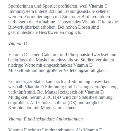
Sportlerinnen und Sportler profitieren, weil Vitamin C
Immunsystem unterstützt und Trainingsausfälle seltener
werden. Formulierungen mit Zink oder Bioflavonoiden
verbessern die Aufnahme. Liposomales Vitamin C kann die
Bioverfügbarkeit erhöhen. Bei hohen Dosen sind
gastrointestinale Beschwerden möglich.
Vitamin D
Vitamin D steuert Calcium- und Phosphatstoffwechsel und
beeinflusst die Muskelproteinsynthese. Studien verbinden
niedrige Werte mit eingeschränkter Vitamin D
Muskelfunktion und größerer Verletzungsanfälligkeit.
Ein niedriger Status kann sich auf Stimmung auswirken,
weshalb Vitamin D Stimmung und Leistungsvermögen eng
verknüpft sind. Bei Mangel zeigt sich oft Vitamin D
Müdigkeit. Serum-25(OH)D wird zur Statusbestimmung
empfohlen. Auf Cholecalciferol (D3) und mögliche
Kombination mit Magnesium achten.
Vitamin E und sekundäre Antioxidantien
Vitamin E schützt Lipidmembranen. Als Vitamin E