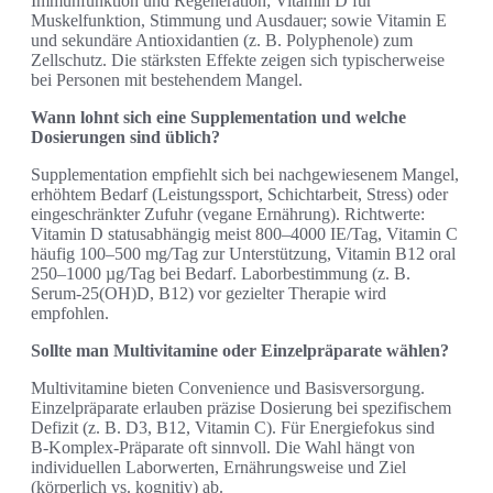
Immunfunktion und Regeneration; Vitamin D für
Muskelfunktion, Stimmung und Ausdauer; sowie Vitamin E
und sekundäre Antioxidantien (z. B. Polyphenole) zum
Zellschutz. Die stärksten Effekte zeigen sich typischerweise
bei Personen mit bestehendem Mangel.
Wann lohnt sich eine Supplementation und welche
Dosierungen sind üblich?
Supplementation empfiehlt sich bei nachgewiesenem Mangel,
erhöhtem Bedarf (Leistungssport, Schichtarbeit, Stress) oder
eingeschränkter Zufuhr (vegane Ernährung). Richtwerte:
Vitamin D statusabhängig meist 800–4000 IE/Tag, Vitamin C
häufig 100–500 mg/Tag zur Unterstützung, Vitamin B12 oral
250–1000 µg/Tag bei Bedarf. Laborbestimmung (z. B.
Serum‑25(OH)D, B12) vor gezielter Therapie wird
empfohlen.
Sollte man Multivitamine oder Einzelpräparate wählen?
Multivitamine bieten Convenience und Basisversorgung.
Einzelpräparate erlauben präzise Dosierung bei spezifischem
Defizit (z. B. D3, B12, Vitamin C). Für Energiefokus sind
B‑Komplex‑Präparate oft sinnvoll. Die Wahl hängt von
individuellen Laborwerten, Ernährungsweise und Ziel
(körperlich vs. kognitiv) ab.