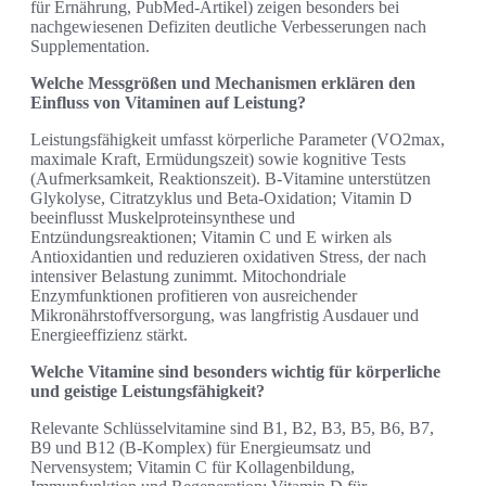
für Ernährung, PubMed-Artikel) zeigen besonders bei
nachgewiesenen Defiziten deutliche Verbesserungen nach
Supplementation.
Welche Messgrößen und Mechanismen erklären den
Einfluss von Vitaminen auf Leistung?
Leistungsfähigkeit umfasst körperliche Parameter (VO2max,
maximale Kraft, Ermüdungszeit) sowie kognitive Tests
(Aufmerksamkeit, Reaktionszeit). B‑Vitamine unterstützen
Glykolyse, Citratzyklus und Beta‑Oxidation; Vitamin D
beeinflusst Muskelproteinsynthese und
Entzündungsreaktionen; Vitamin C und E wirken als
Antioxidantien und reduzieren oxidativen Stress, der nach
intensiver Belastung zunimmt. Mitochondriale
Enzymfunktionen profitieren von ausreichender
Mikronährstoffversorgung, was langfristig Ausdauer und
Energieeffizienz stärkt.
Welche Vitamine sind besonders wichtig für körperliche
und geistige Leistungsfähigkeit?
Relevante Schlüsselvitamine sind B1, B2, B3, B5, B6, B7,
B9 und B12 (B‑Komplex) für Energieumsatz und
Nervensystem; Vitamin C für Kollagenbildung,