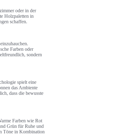
immer oder in der
te Holzpaletten in
ngen schaffen.
 einzuhauchen.
ische Farben oder
ltfreundlich, sondern
hologie spielt eine
önnen das Ambiente
lich, dass die bewusste
. Warme Farben wie Rot
 und Grün für Ruhe und
ten Töne in Kombination