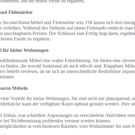
formieren, um die besten Preise zu ergattern.
und Flohmärkte
en
Second-Hand
-Möbel und
Flohmärkte
sein. Oft lassen sich dort einzi
 verleihen. Während des Stöberns auf einem Flohmarkt entdeckt man 
 unschlagbaren Preisen. Der Schlüssel zum Erfolg liegt darin, regelm
 besten Funde zu ergattern.
l für kleine Wohnungen
tifunktionale Möbel eine wahre Erleichterung. Sie bieten eine clever
u finden, die sowohl funktional als auch stilvoll sind. Klappbare Möbe
ders beliebt erwiesen, da sie sich an unterschiedliche Bedürfnisse anpas
 können.
pbaren Möbeln
iele Vorteile für kleine Wohnungen. Sie sind nicht nur platzsparend, 
Möbelstücke kann der verfügbare Raum optimal genutzt werden. Hier sin
d Abbau, was schnellere Anpassungen an verschiedene Aktivitäten ermö
sie bei Nichtbenutzung problemlos verstaut werden können.
atzmöglichkeiten in verschiedenen Räumen, vom Wohnzimmer bis zum S