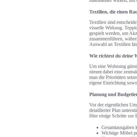
miteinander wirken, um 
Textilien, die einen 
Textilien sind entscheid
visuelle Wirkung. Teppi
gespielt werden, um Akz
zusammenführen, während
Auswahl an Textilien lä
Wie richtest du deine
Um eine Wohnung günstig
nimmt dabei eine zentrale
man die Prioritäten setz
eigene Einrichtung sowohl
Planung und Budgetie
Vor der eigentlichen Um
detaillierter Plan unterst
Hier einige Schritte zur
Gesamtausgaben ka
Wichtige Möbel pr