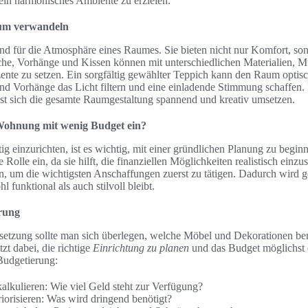
ein harmonisches Ambiente zu erzielen.
Raum verwandeln
end für die Atmosphäre eines Raumes. Sie bieten nicht nur Komfort, so
che, Vorhänge und Kissen können mit unterschiedlichen Materialien, 
ente zu setzen. Ein sorgfältig gewählter Teppich kann den Raum optis
 Vorhänge das Licht filtern und eine einladende Stimmung schaffen. M
sst sich die gesamte Raumgestaltung spannend und kreativ umsetzen.
 Wohnung mit wenig Budget ein?
 einzurichten, ist es wichtig, mit einer gründlichen Planung zu begin
 Rolle ein, da sie hilft, die finanziellen Möglichkeiten realistisch einz
en, um die wichtigsten Anschaffungen zuerst zu tätigen. Dadurch wird ge
 funktional als auch stilvoll bleibt.
rung
setzung sollte man sich überlegen, welche Möbel und Dekorationen be
ützt dabei, die richtige
Einrichtung zu planen
und das Budget möglichst e
 Budgetierung:
lkulieren: Wie viel Geld steht zur Verfügung?
iorisieren: Was wird dringend benötigt?