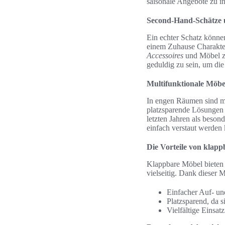
saisonale Angebote zu in
Second-Hand-Schätze 
Ein echter Schatz könn
einem Zuhause Charakter
Accessoires
und Möbel zu
geduldig zu sein, um die
Multifunktionale Möbe
In engen Räumen sind mul
platzsparende Lösungen z
letzten Jahren als beson
einfach verstaut werden
Die Vorteile von klap
Klappbare Möbel bieten v
vielseitig. Dank dieser 
Einfacher Auf- un
Platzsparend, da 
Vielfältige Eins