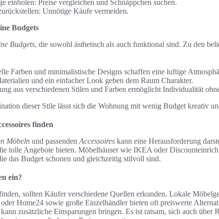
e einholen: Preise vergleichen und Schnäppchen suchen.
urückstellen: Unnötige Käufe vermeiden.
leine Budgets
eine Budgets
, die sowohl ästhetisch als auch funktional sind. Zu den bel
lle Farben und minimalistische Designs schaffen eine luftige Atmosphä
Materialien und ein einfacher Look geben dem Raum Charakter.
ng aus verschiedenen Stilen und Farben ermöglicht Individualität ohn
tion dieser Stile lässt sich die Wohnung mit wenig Budget kreativ und
cessoires finden
en Möbeln
und passenden
Accessoires
kann eine Herausforderung darstel
 die tolle Angebote bieten. Möbelhäuser wie IKEA oder Discounteinrich
ie das Budget schonen und gleichzeitig stilvoll sind.
en ein?
finden, sollten Käufer verschiedene Quellen erkunden. Lokale Möbelge
 oder Home24 sowie große Einzelhändler bieten oft preiswerte Alternat
 kann zusätzliche Einsparungen bringen. Es ist ratsam, sich auch über 