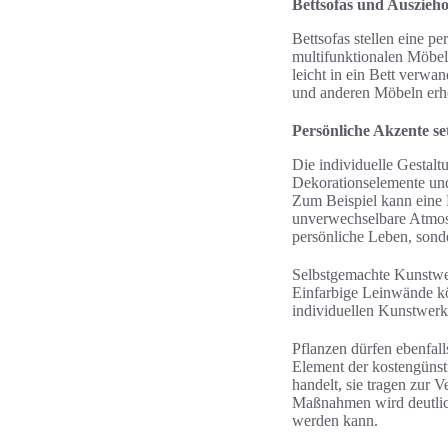
Bettsofas und Auszieh
Bettsofas stellen eine p
multifunktionalen Möbel
leicht in ein Bett verwa
und anderen Möbeln erhöh
Persönliche Akzente se
Die individuelle Gestal
Dekorationselemente und
Zum Beispiel kann eine
unverwechselbare Atmosp
persönliche Leben, sond
Selbstgemachte Kunstwer
Einfarbige Leinwände kö
individuellen Kunstwerke
Pflanzen dürfen ebenfall
Element der kostengünst
handelt, sie tragen zur
Maßnahmen wird deutlich
werden kann.