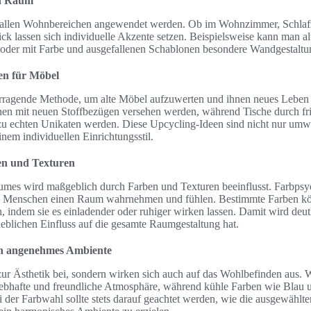
en Raum
 allen Wohnbereichen angewendet werden. Ob im Wohnzimmer, Schlafz
k lassen sich individuelle Akzente setzen. Beispielsweise kann man al
oder mit Farbe und ausgefallenen Schablonen besondere Wandgestaltu
en für Möbel
orragende Methode, um alte Möbel aufzuwerten und ihnen neues Leben
en mit neuen Stoffbezügen versehen werden, während Tische durch fr
zu echten Unikaten werden. Diese Upcycling-Ideen sind nicht nur umwe
inem individuellen Einrichtungsstil.
en und Texturen
umes wird maßgeblich durch Farben und Texturen beeinflusst. Farbpsyc
wie Menschen einen Raum wahrnehmen und fühlen. Bestimmte Farben k
 indem sie es einladender oder ruhiger wirken lassen. Damit wird deut
blichen Einfluss auf die gesamte Raumgestaltung hat.
in angenehmes Ambiente
 zur Ästhetik bei, sondern wirken sich auch auf das Wohlbefinden aus
lebhafte und freundliche Atmosphäre, während kühle Farben wie Blau
 der Farbwahl sollte stets darauf geachtet werden, wie die ausgewähl