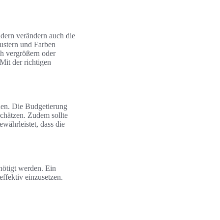
ndern verändern auch die
Mustern und Farben
ch vergrößern oder
it der richtigen
nen. Die Budgetierung
uschätzen. Zudem sollte
währleistet, dass die
nötigt werden. Ein
ffektiv einzusetzen.