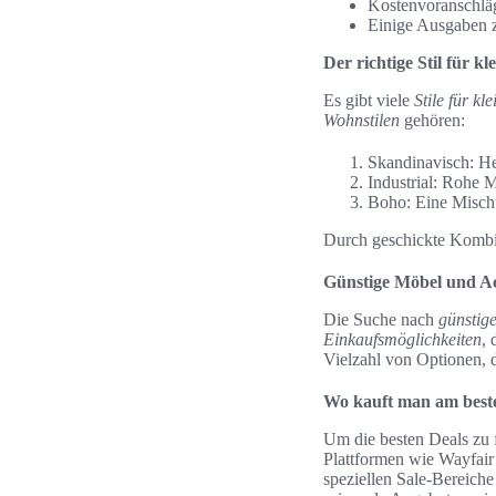
Kostenvoranschläg
Einige Ausgaben z
Der richtige Stil für k
Es gibt viele
Stile für kl
Wohnstilen
gehören:
Skandinavisch: He
Industrial: Rohe 
Boho: Eine Mischu
Durch geschickte Kombina
Günstige Möbel und Ac
Die Suche nach
günstig
Einkaufsmöglichkeiten
,
Vielzahl von Optionen, d
Wo kauft man am best
Um die besten Deals zu 
Plattformen wie Wayfair
speziellen Sale-Bereiche