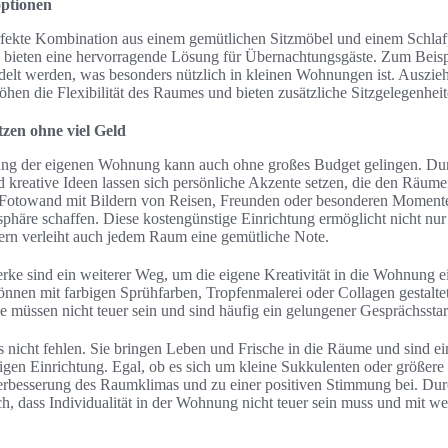
optionen
erfekte Kombination aus einem gemütlichen Sitzmöbel und einem Schlafp
 bieten eine hervorragende Lösung für Übernachtungsgäste. Zum Beisp
ndelt werden, was besonders nützlich in kleinen Wohnungen ist. Auszie
en die Flexibilität des Raumes und bieten zusätzliche Sitzgelegenheite
tzen ohne viel Geld
tung der eigenen Wohnung kann auch ohne großes Budget gelingen. Du
 kreative Ideen lassen sich persönliche Akzente setzen, die den Räume
 Fotowand mit Bildern von Reisen, Freunden oder besonderen Moment
häre schaffen. Diese kostengünstige Einrichtung ermöglicht nicht nur 
ern verleiht auch jedem Raum eine gemütliche Note.
ke sind ein weiterer Weg, um die eigene Kreativität in die Wohnung ei
nnen mit farbigen Sprühfarben, Tropfenmalerei oder Collagen gestalte
 müssen nicht teuer sein und sind häufig ein gelungener Gesprächsstar
s nicht fehlen. Sie bringen Leben und Frische in die Räume und sind e
igen Einrichtung. Egal, ob es sich um kleine Sukkulenten oder größer
 Verbesserung des Raumklimas und zu einer positiven Stimmung bei. Dur
, dass Individualität in der Wohnung nicht teuer sein muss und mit w