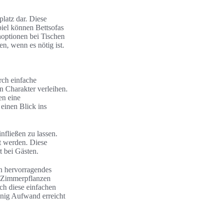
latz dar. Diese
iel können Bettsofas
hoptionen bei Tischen
n, wenn es nötig ist.
rch einfache
n Charakter verleihen.
en eine
einen Blick ins
nfließen zu lassen.
t werden. Diese
t bei Gästen.
in hervorragendes
e Zimmerpflanzen
ch diese einfachen
enig Aufwand erreicht