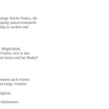
gartige Stücke finden, die
häufig unkonventionelle
äßig zu suchen und
e Möglichkeit,
l haben sich in den
sen lassen und bei Bedarf
sondern auch extrem
d einige Vorteile:
glicht.
chlafzimmer.