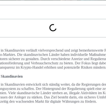
n Skandinavien verläuft vielversprechend und zeigt bemerkenswerte Fo
-Marktes. Die skandinavischen Länder haben individuelle Maßnahmen
toren sicherer zu gestalten. Durch verschiedene Anreize und Regulieru
tionsförderung und Verbraucherschutz zu bieten. Der Fokus liegt dabe
ansparenz im Krypto-Handel erhöhen und potenzielle Risiken mindern
 Skandinavien
in Skandinavien entwickelt sich ständig weiter, da die Regierungen de
gssystem zu schaffen. Der Hintergrund der Regulierung spielt eine zen
inien. Viele skandinavische Länder streben an, illegale Aktivitäten im 
uen der Anleger zu stärken. Das Ziel besteht darin, ein sicheres Umfel
hzeitig den wachsenden Markt für digitale Währungen zu fördern.