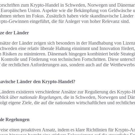
vorschriften zum Krypto-Handel in Schweden, Norwegen und Dänemark 
er Europäischen Union. Aspekte wie die Bekämpfung von Geldwäsche u
men stehen im Fokus. Zusätzlich haben viele skandinavische Länder s
pto-Gewinnen eingeführt, die für Anleger von hoher Relevanz sind.
tze der Länder
nsätze der Länder zeigen sich besonders in der Handhabung von Lizen
chweden eine relativ liberale Haltung einnimmt und Innovation fördert
m Risiken zu minimieren. Dänemark hingegen kombiniert beide Strategi
Kontrolle und Förderung von technischen Fortschritten. Diese untersch
f die rechtlichen Anforderungen aus, sondern auch auf die Wettbewerbs
navische Länder den Krypto-Handel?
Ländern existieren verschiedene Ansätze zur Regulierung des Krypto-H
lick über nationale Regelungen
, die in Schweden, Norwegen und Dän
olgt eigene Ziele, die auf die nationalen wirtschaftlichen und rechtl
ale Regelungen
eise einen proaktiven Ansatz, indem es klare Richtlinien für Krypto-A