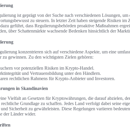
lierung
ulierung ist geprägt von der Suche nach verschiedenen Lösungen, um
rtungsbewusst zu steuern. In letzter Zeit haben steigende Risiken i
azu geführt, dass Regulierungsbehörden proaktive Maßnahmen ergreif
den, über Schattenmärkte wachsende Bedenken hinsichtlich der Marktint
lierung
gulierung konzentrieren sich auf verschiedene Aspekte, um eine umfas
r zu gewinnen. Zu den wichtigsten Zielen gehören:
uchern vor potenziellen Risiken im Krypto-Handel.
ktintegrität und Vertrauensbildung unter den Händlern.
laren rechtlichen Rahmens für Krypto-Anbieter und Investoren.
hrungen in Skandinavien
eine Vielfalt an Gesetzen für Kryptowährungen, die darauf abzielen, 
e rechtliche Grundlage zu schaffen. Jedes Land verfolgt dabei seine ei
und Sicherheit zu gewährleisten. Diese Regelungen variieren bedeuten
ze der Länder wider.
riften