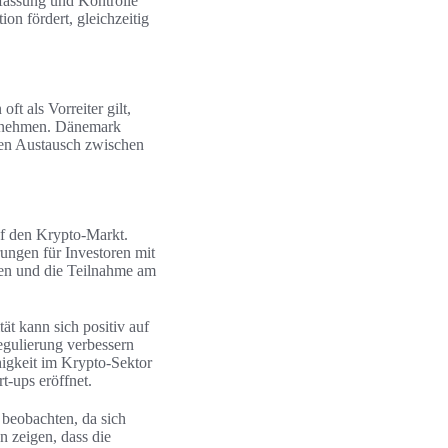
rfassung und Kontrolle
n fördert, gleichzeitig
 als Vorreiter gilt,
ernehmen. Dänemark
iven Austausch zwischen
uf den Krypto-Markt.
ngen für Investoren mit
ken und die Teilnahme am
tät kann sich positiv auf
Regulierung verbessern
higkeit im Krypto-Sektor
-ups eröffnet.
beobachten, da sich
 zeigen, dass die