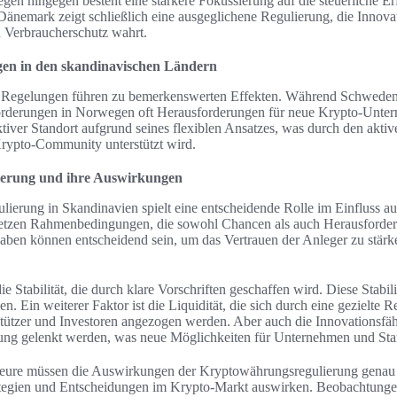
gen hingegen besteht eine stärkere Fokussierung auf die steuerliche E
emark zeigt schließlich eine ausgeglichene Regulierung, die Innovatio
n Verbraucherschutz wahrt.
gen in den skandinavischen Ländern
 Regelungen führen zu bemerkenswerten Effekten. Während Schweden oft
forderungen in Norwegen oft Herausforderungen für neue Krypto-Unt
traktiver Standort aufgrund seines flexiblen Ansatzes, was durch den akt
rypto-Community unterstützt wird.
erung und ihre Auswirkungen
ierung in Skandinavien spielt eine entscheidende Rolle im Einfluss a
etzen Rahmenbedingungen, die sowohl Chancen als auch Herausforderu
gaben können entscheidend sein, um das Vertrauen der Anleger zu stär
die Stabilität, die durch klare Vorschriften geschaffen wird. Diese Stabili
n. Ein weiterer Faktor ist die Liquidität, die sich durch eine gezielte 
stützer und Investoren angezogen werden. Aber auch die Innovationsfä
ung gelenkt werden, was neue Möglichkeiten für Unternehmen und Start
teure müssen die Auswirkungen der Kryptowährungsregulierung genau 
trategien und Entscheidungen im Krypto-Markt auswirken. Beobachtungen