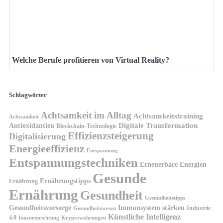
Welche Berufe profitieren von Virtual Reality?
Schlagwörter
Achtsamkeit im Alltag
Achtsamkeitstraining
Achtsamkeit
Antioxidantien
Digitale Transformation
Blockchain-Technologie
Effizienzsteigerung
Digitalisierung
Energieeffizienz
Entspannung
Entspannungstechniken
Erneuerbare Energien
Gesunde
Ernährungstipps
Ernährung
Ernährung
Gesundheit
Gesundheitstipps
Gesundheitsvorsorge
Immunsystem stärken
Industrie
Gesundheitswesen
Künstliche Intelligenz
4.0
Kryptowährungen
Inneneinrichtung