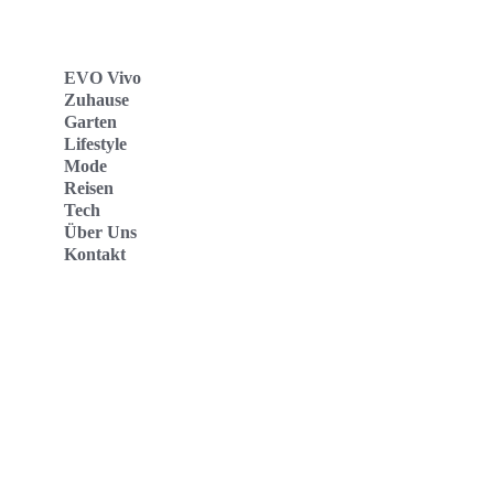
EVO Vivo
Zuhause
Garten
Lifestyle
Mode
Reisen
Tech
Über Uns
Kontakt
Evo Vivo Deutschland
Evo Vivo España
Evo Vivo Nederland
Evo Vivo Schweiz