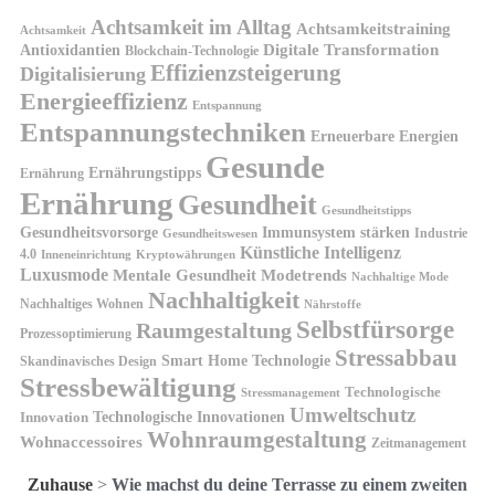
Achtsamkeit im Alltag
Achtsamkeitstraining
Achtsamkeit
Antioxidantien
Digitale Transformation
Blockchain-Technologie
Effizienzsteigerung
Digitalisierung
Energieeffizienz
Entspannung
Entspannungstechniken
Erneuerbare Energien
Gesunde
Ernährungstipps
Ernährung
Ernährung
Gesundheit
Gesundheitstipps
Gesundheitsvorsorge
Immunsystem stärken
Industrie
Gesundheitswesen
Künstliche Intelligenz
4.0
Kryptowährungen
Inneneinrichtung
Luxusmode
Mentale Gesundheit
Modetrends
Nachhaltige Mode
Nachhaltigkeit
Nachhaltiges Wohnen
Nährstoffe
Selbstfürsorge
Raumgestaltung
Prozessoptimierung
Stressabbau
Smart Home Technologie
Skandinavisches Design
Stressbewältigung
Technologische
Stressmanagement
Umweltschutz
Technologische Innovationen
Innovation
Wohnraumgestaltung
Wohnaccessoires
Zeitmanagement
Zuhause
>
Wie machst du deine Terrasse zu einem zweiten