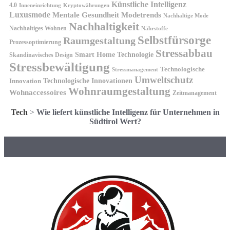
Künstliche Intelligenz
4.0
Kryptowährungen
Inneneinrichtung
Luxusmode
Mentale Gesundheit
Modetrends
Nachhaltige Mode
Nachhaltigkeit
Nachhaltiges Wohnen
Nährstoffe
Selbstfürsorge
Raumgestaltung
Prozessoptimierung
Stressabbau
Smart Home Technologie
Skandinavisches Design
Stressbewältigung
Technologische
Stressmanagement
Umweltschutz
Technologische Innovationen
Innovation
Wohnraumgestaltung
Wohnaccessoires
Zeitmanagement
Tech
>
Wie liefert künstliche Intelligenz für Unternehmen in
Südtirol Wert?