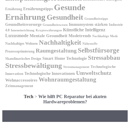
Gesunde
Ernährungstipps
Ernährung
Ernährung
Gesundheit
Gesundheitstipps
Gesundheitsvorsorge
Immunsystem stärken
Industrie
Gesundheitswesen
Künstliche Intelligenz
4.0
Kryptowährungen
Inneneinrichtung
Luxusmode
Mentale Gesundheit
Modetrends
Nachhaltige Mode
Nachhaltigkeit
Nachhaltiges Wohnen
Nährstoffe
Selbstfürsorge
Raumgestaltung
Prozessoptimierung
Stressabbau
Smart Home Technologie
Skandinavisches Design
Stressbewältigung
Technologische
Stressmanagement
Umweltschutz
Technologische Innovationen
Innovation
Wohnraumgestaltung
Wohnaccessoires
Zeitmanagement
Tech
>
Wie hilft PC Reparatur bei akuten
Hardwareproblemen?