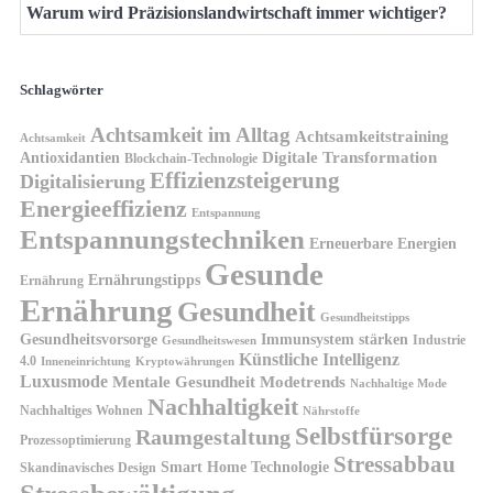
Warum wird Präzisionslandwirtschaft immer wichtiger?
Schlagwörter
Achtsamkeit im Alltag
Achtsamkeitstraining
Achtsamkeit
Antioxidantien
Digitale Transformation
Blockchain-Technologie
Effizienzsteigerung
Digitalisierung
Energieeffizienz
Entspannung
Entspannungstechniken
Erneuerbare Energien
Gesunde
Ernährungstipps
Ernährung
Ernährung
Gesundheit
Gesundheitstipps
Gesundheitsvorsorge
Immunsystem stärken
Industrie
Gesundheitswesen
Künstliche Intelligenz
4.0
Kryptowährungen
Inneneinrichtung
Luxusmode
Mentale Gesundheit
Modetrends
Nachhaltige Mode
Nachhaltigkeit
Nachhaltiges Wohnen
Nährstoffe
Selbstfürsorge
Raumgestaltung
Prozessoptimierung
Stressabbau
Smart Home Technologie
Skandinavisches Design