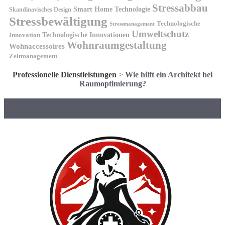
Stressabbau
Smart Home Technologie
Skandinavisches Design
Stressbewältigung
Technologische
Stressmanagement
Umweltschutz
Technologische Innovationen
Innovation
Wohnraumgestaltung
Wohnaccessoires
Zeitmanagement
Professionelle Dienstleistungen
>
Wie hilft ein Architekt bei
Raumoptimierung?