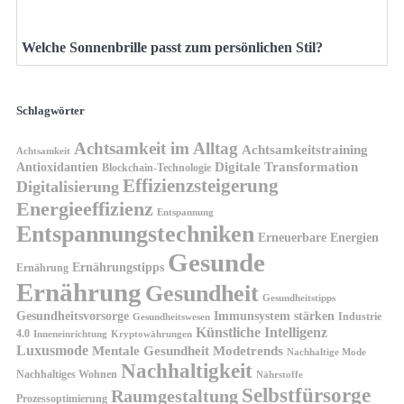
Welche Sonnenbrille passt zum persönlichen Stil?
Schlagwörter
Achtsamkeit im Alltag
Achtsamkeitstraining
Achtsamkeit
Antioxidantien
Digitale Transformation
Blockchain-Technologie
Effizienzsteigerung
Digitalisierung
Energieeffizienz
Entspannung
Entspannungstechniken
Erneuerbare Energien
Gesunde
Ernährungstipps
Ernährung
Ernährung
Gesundheit
Gesundheitstipps
Gesundheitsvorsorge
Immunsystem stärken
Industrie
Gesundheitswesen
Künstliche Intelligenz
4.0
Kryptowährungen
Inneneinrichtung
Luxusmode
Mentale Gesundheit
Modetrends
Nachhaltige Mode
Nachhaltigkeit
Nachhaltiges Wohnen
Nährstoffe
Selbstfürsorge
Raumgestaltung
Prozessoptimierung