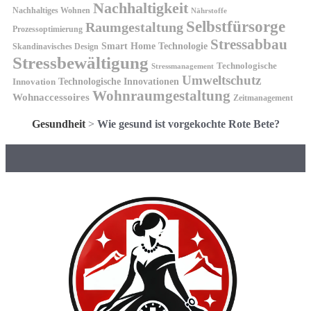
Nachhaltigkeit
Nachhaltiges Wohnen
Nährstoffe
Selbstfürsorge
Raumgestaltung
Prozessoptimierung
Stressabbau
Smart Home Technologie
Skandinavisches Design
Stressbewältigung
Technologische
Stressmanagement
Umweltschutz
Technologische Innovationen
Innovation
Wohnraumgestaltung
Wohnaccessoires
Zeitmanagement
Gesundheit
>
Wie gesund ist vorgekochte Rote Bete?