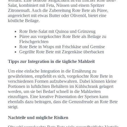
werden. Eine beliebte Möglichkeit ist ein frischer Rote Bete-
Salat, kombiniert mit Feta, Nüssen und einem Spritzer
Zitronensaft. Auch die Zubereitung Rote Bete als Püree,
angereichert mit etwas Butter oder Olivenöl, bietet eine
köstliche Beilage.
Rote Bete-Salat mit Quinoa und Grünzeug
Püree aus vorgekochter Rote Bete als Beilage zu
Fleischgerichten
Rote Bete in Wraps mit Frischkäse und Gemüse
Gegrillte Rote Bete mit Ziegenkäse überbacken
Tipps zur Integration in die tägliche Mahlzeit
Um eine einfache Integration in die Ernährung zu
gewährleisten, empfiehlt es sich, vorgekochte Rote Bete in
verschiedenen Formen aufzubewahren. Dabei können kleine
Portionen in luftdichten Behältern im Kühlschrank gelagert
werden, um sie bei Bedarf schnell in die Mahlzeiten
einzufügen. Eine kreative Präsentation der Speisen kann
ebenfalls dazu beitragen, dass die Genussfreude an Rote Bete
steigt.
Nachteile und mögliche Risiken