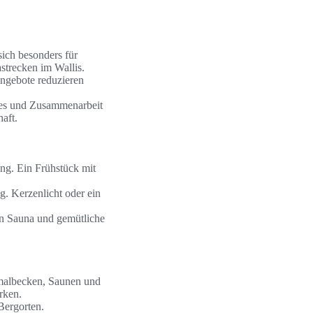
ich besonders für
trecken im Wallis.
Angebote reduzieren
ides und Zusammenarbeit
aft.
ng. Ein Frühstück mit
. Kerzenlicht oder ein
rn Sauna und gemütliche
rmalbecken, Saunen und
rken.
Bergorten.