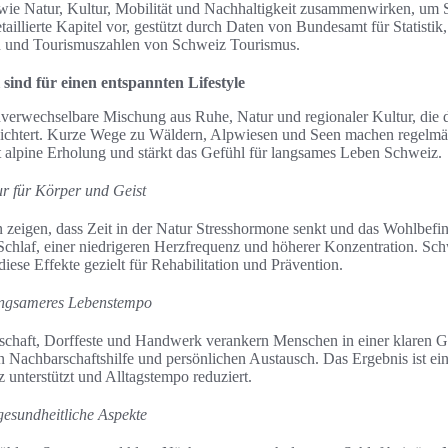
wie Natur, Kultur, Mobilität und Nachhaltigkeit zusammenwirken, um S
etaillierte Kapitel vor, gestützt durch Daten von Bundesamt für Statisti
 und Tourismuszahlen von Schweiz Tourismus.
sind für einen entspannten Lifestyle
nverwechselbare Mischung aus Ruhe, Natur und regionaler Kultur, die
leichtert. Kurze Wege zu Wäldern, Alpwiesen und Seen machen regelm
alpine Erholung und stärkt das Gefühl für langsames Leben Schweiz.
ur für Körper und Geist
 zeigen, dass Zeit in der Natur Stresshormone senkt und das Wohlbefin
Schlaf, einer niedrigeren Herzfrequenz und höherer Konzentration. Sc
iese Effekte gezielt für Rehabilitation und Prävention.
angsameres Lebenstempo
schaft, Dorffeste und Handwerk verankern Menschen in einer klaren G
n Nachbarschaftshilfe und persönlichen Austausch. Das Ergebnis ist ei
unterstützt und Alltagstempo reduziert.
gesundheitliche Aspekte