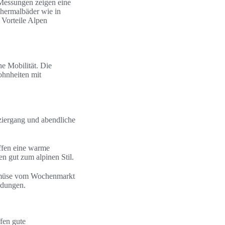
Messungen zeigen eine
Thermalbäder wie in
 Vorteile Alpen
e Mobilität. Die
ohnheiten mit
ziergang und abendliche
ffen eine warme
 gut zum alpinen Stil.
Gemüse vom Wochenmarkt
ndungen.
fen gute