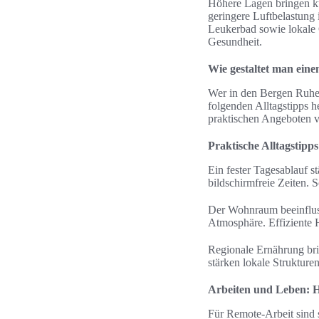
Höhere Lagen bringen kü
geringere Luftbelastung 
Leukerbad sowie lokale G
Gesundheit.
Wie gestaltet man eine
Wer in den Bergen Ruhe 
folgenden Alltagstipps
praktischen Angeboten v
Praktische Alltagstipp
Ein fester Tagesablauf 
bildschirmfreie Zeiten. 
Der Wohnraum beeinfluss
Atmosphäre. Effiziente 
Regionale Ernährung br
stärken lokale Struktur
Arbeiten und Leben: Ho
Für Remote-Arbeit sind s