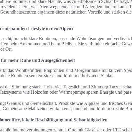
hlere Sommer und klare Nächte, was zu erholsamem Schlaf beiträgt. 
in vielen Tälern, was Atemwege entlastet und Allergien lindern kann. 
esundheitszentren ergänzen diese natürlichen Vorteile und stärken die
n entspannten Lifestyle in den Alpen?
sucht, braucht klare Routinen, passende Wohnlösungen und verlässlich
 helfen beim Ankommen und beim Bleiben. Sie verbinden einfache Gew
or Ort.
s für mehr Ruhe und Ausgeglichenheit
stärkt das Wohlbefinden. Empfohlen sind Morgenrituale mit kurzem Spa
Solche Routinen senken Stress und fördern erholsamen Schlaf.
t die Stimmung stark. Holz, viel Tageslicht und Zimmerpflanzen scha
Heizsysteme wie Holzofen oder Wärmepumpe sparen Energie und passen
ingt Genuss und Gemeinschaft. Produkte wie Alpkäse und frisches 
en. Gemeinsame Mahlzeiten wirken entspannend und fördern soziale Bi
meoffice, lokale Beschäftigung und Saisontätigkeiten
tabile Internetverbindungen zentral. Orte mit Glasfaser oder LTE schaf