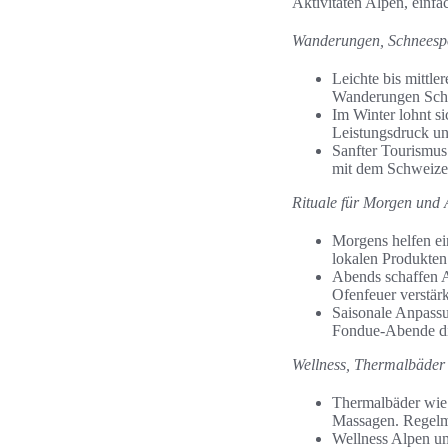
Aktivitäten Alpen, einf
Wanderungen, Schneespo
Leichte bis mitt
Wanderungen Schwe
Im Winter lohnt s
Leistungsdruck un
Sanfter Tourismus
mit dem Schweizer
Rituale für Morgen und
Morgens helfen ei
lokalen Produkten 
Abends schaffen A
Ofenfeuer verstär
Saisonale Anpassu
Fondue-Abende di
Wellness, Thermalbäder
Thermalbäder wie 
Massagen. Regelm
Wellness Alpen um