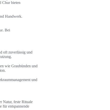
d Chur bieten
 und Handwerk.
ke. Bei
d oft zuverlässig und
Nutzung.
onen wie Graubünden und
ion.
 Parkraummanagement und
 Natur, feste Rituale
ge für entspannende