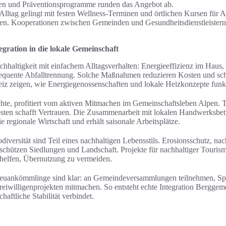
n und Präventionsprogramme runden das Angebot ab.
 Alltag gelingt mit festen Wellness-Terminen und örtlichen Kursen für 
. Kooperationen zwischen Gemeinden und Gesundheitsdienstleistern 
egration in die lokale Gemeinschaft
hhaltigkeit mit einfachem Alltagsverhalten: Energieeffizienz im Haus,
equente Abfalltrennung. Solche Maßnahmen reduzieren Kosten und sch
z zeigen, wie Energiegenossenschaften und lokale Heizkonzepte funkt
chte, profitiert vom aktiven Mitmachen im Gemeinschaftsleben Alpen. 
esten schafft Vertrauen. Die Zusammenarbeit mit lokalen Handwerksbet
e regionale Wirtschaft und erhält saisonale Arbeitsplätze.
versität sind Teil eines nachhaltigen Lebensstils. Erosionsschutz, nach
chützen Siedlungen und Landschaft. Projekte für nachhaltiger Touris
d helfen, Übernutzung zu vermeiden.
r Neuankömmlinge sind klar: an Gemeindeversammlungen teilnehmen, S
eiwilligenprojekten mitmachen. So entsteht echte Integration Berggemei
haftliche Stabilität verbindet.