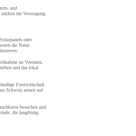
Atem- und
stärken die Versorgung
 Solarpanels oder
onen die Natur.
ionieren.
Teilnahme an Vereinen,
rieben und das lokal
haltige Forstwirtschaft
mus Schweiz setzen auf
prachkurse besuchen und
nde, die langfristig