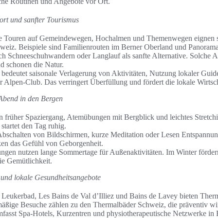
ache Routinen und Angebote vor Ort.
rt und sanfter Tourismus
lere Touren auf Gemeindewegen, Hochalmen und Themenwegen eignen s
iz. Beispiele sind Familienrouten im Berner Oberland und Panoramas
ich Schneeschuhwandern oder Langlauf als sanfte Alternative. Solche 
d schonen die Natur.
 bedeutet saisonale Verlagerung von Aktivitäten, Nutzung lokaler Gu
 Alpen-Club. Das verringert Überfüllung und fördert die lokale Wirtsch
 Abend in den Bergen
n früher Spaziergang, Atemübungen mit Bergblick und leichtes Stretchi
startet den Tag ruhig.
bschalten von Bildschirmen, kurze Meditation oder Lesen Entspannung
ken das Gefühl von Geborgenheit.
ngen nutzen lange Sommertage für Außenaktivitäten. Im Winter förde
e Gemütlichkeit.
 und lokale Gesundheitsangebote
Leukerbad, Les Bains de Val d’Illiez und Bains de Lavey bieten The
äßige Besuche zählen zu den Thermalbäder Schweiz, die präventiv wi
fasst Spa-Hotels, Kurzentren und physiotherapeutische Netzwerke in 