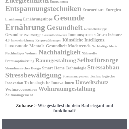
Energieeffizienz
Entspannung
Entspannungstechniken
Erneuerbare Energien
Gesunde
Ernährungstipps
Ernährung
Ernährung
Gesundheit
Gesundheitstipps
Gesundheitsvorsorge
Immunsystem stärken
Industrie
Gesundheitswesen
Künstliche Intelligenz
4.0
Kryptowährungen
Inneneinrichtung
Luxusmode
Mentale Gesundheit
Modetrends
Nachhaltige Mode
Nachhaltigkeit
Nachhaltiges Wohnen
Nährstoffe
Selbstfürsorge
Raumgestaltung
Prozessoptimierung
Stressabbau
Smart Home Technologie
Skandinavisches Design
Stressbewältigung
Technologische
Stressmanagement
Umweltschutz
Technologische Innovationen
Innovation
Wohnraumgestaltung
Wohnaccessoires
Zeitmanagement
Zuhause
>
Wie gestaltest du dein Bad elegant und
funktional?