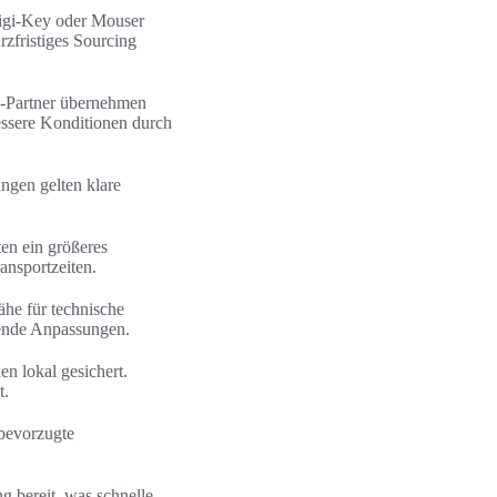
Digi-Key oder Mouser
rzfristiges Sourcing
S-Partner übernehmen
essere Konditionen durch
ngen gelten klare
en ein größeres
ansportzeiten.
ähe für technische
gende Anpassungen.
n lokal gesichert.
t.
 bevorzugte
g bereit, was schnelle