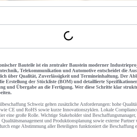
onischer Bauteile ist ein zentraler Baustein moderner Industriepr
technik, Telekommunikation und Automotive entscheidet die Au
h über Qualität, Zuverlässigkeit und Termineinhaltung. Der Abl
e Erstellung der Stückliste (BOM) und detaillierte Spezifikationen
 und Übergabe an die Fertigung. Wer diese Schritte klar struktu
eiten.
ilbeschaffung Schweiz gelten zusätzliche Anforderungen: hohe Qualitä
n wie CE und RoHS sowie kurze Innovationszyklen. Lokale Compliance
ier eine große Rolle. Wichtige Stakeholder sind Beschaffungsmanager,
 Qualitätsmanagement und Produktionsplanung sowie externe Partner w
urch enge Abstimmung aller Beteiligten funktioniert die Beschaffung e