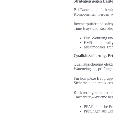
Strategien gegen Baute
Bei Bauteilknappheit wi
Komponenten werden vor
Inventarpuffer und safe
Time-Buys und Ersatzkom
Dual-Sourcing und
EMS-Partner mit g
Multimodaler Tran
Qualitätssicherung, P
Qualitätssicherung elektr
Wareneingangsprüfungen 
Für komplexe Baugrupp
Sicherheit und reduziere
Rückverfolgbarkeit erm
Traceability-Systeme b
PPAP-ähnliche Pr
Prüfungen auf Ech