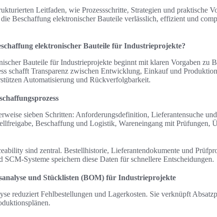
trukturierten Leitfaden, wie Prozessschritte, Strategien und praktische
ie Beschaffung elektronischer Bauteile verlässlich, effizient und com
eschaffung elektronischer Bauteile für Industrieprojekte?
ischer Bauteile für Industrieprojekte beginnt mit klaren Vorgaben zu B
zess schafft Transparenz zwischen Entwicklung, Einkauf und Produktio
tützen Automatisierung und Rückverfolgbarkeit.
schaffungsprozess
erweise sieben Schritten: Anforderungsdefinition, Lieferantensuche un
ellfreigabe, Beschaffung und Logistik, Wareneingang mit Prüfungen, 
bility sind zentral. Bestellhistorie, Lieferantendokumente und Prüfpro
d SCM-Systeme speichern diese Daten für schnellere Entscheidungen.
analyse und Stücklisten (BOM) für Industrieprojekte
lyse reduziert Fehlbestellungen und Lagerkosten. Sie verknüpft Absatz
duktionsplänen.