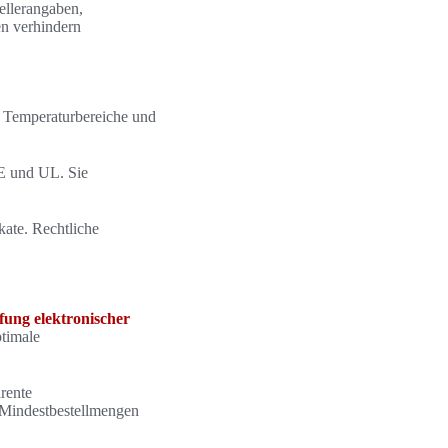
ellerangaben,
en verhindern
, Temperaturbereiche und
E und UL. Sie
ate. Rechtliche
fung elektronischer
ptimale
arente
i Mindestbestellmengen