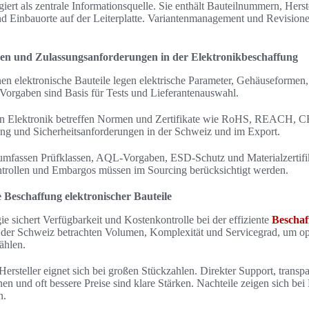
ert als zentrale Informationsquelle. Sie enthält Bauteilnummern, Herst
d Einbauorte auf der Leiterplatte. Variantenmanagement und Revision
onen und Zulassungsanforderungen in der Elektronikbeschaffung
nen elektronische Bauteile legen elektrische Parameter, Gehäuseformen
 Vorgaben sind Basis für Tests und Lieferantenauswahl.
n Elektronik betreffen Normen und Zertifikate wie RoHS, REACH, C
g und Sicherheitsanforderungen in der Schweiz und im Export.
umfassen Prüfklassen, AQL-Vorgaben, ESD-Schutz und Materialzertifik
trollen und Embargos müssen im Sourcing berücksichtigt werden.
te Beschaffung elektronischer Bauteile
ie sichert Verfügbarkeit und Kostenkontrolle bei der effiziente
Beschaf
n der Schweiz betrachten Volumen, Komplexität und Servicegrad, um o
ählen.
ersteller eignet sich bei großen Stückzahlen. Direkter Support, transp
n und oft bessere Preise sind klare Stärken. Nachteile zeigen sich be
n.