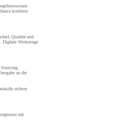
 Vorgehensweisen
pliance-konform
edarf, Qualität und
n. Digitale Werkzeuge
d Sourcing,
Übergabe an die
tokolle sichern
prognosen mit