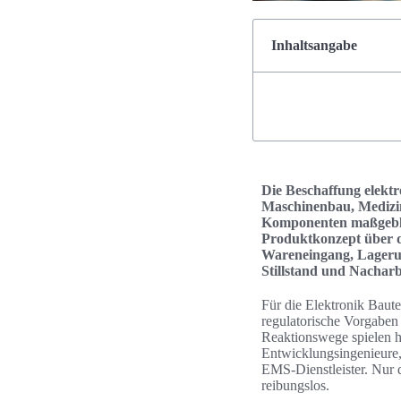
Inhaltsangabe
Die Beschaffung elektr
Maschinenbau, Medizin
Komponenten maßgeblic
Produktkonzept über di
Wareneingang, Lagerung
Stillstand und Nacharb
Für die Elektronik Baute
regulatorische Vorgabe
Reaktionswege spielen h
Entwicklungsingenieure,
EMS-Dienstleister. Nur d
reibungslos.