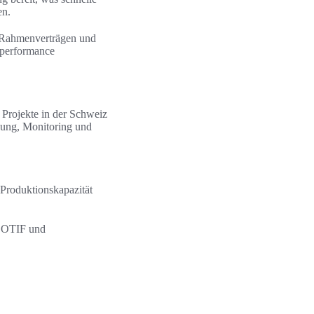
en.
s Rahmenverträgen und
rperformance
 Projekte in der Schweiz
nung, Monitoring und
, Produktionskapazität
e OTIF und