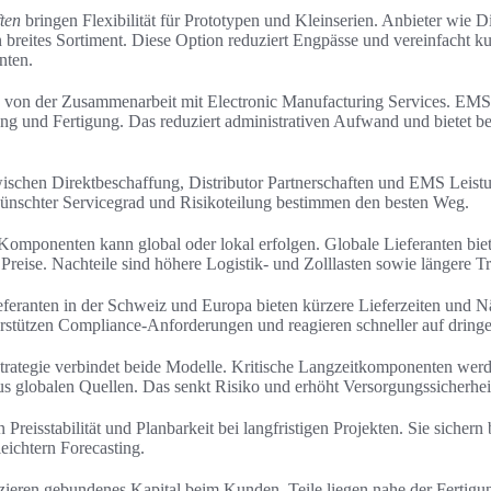
ten
bringen Flexibilität für Prototypen und Kleinserien. Anbieter wie 
en breites Sortiment. Diese Option reduziert Engpässe und vereinfacht ku
nten.
n von der Zusammenarbeit mit Electronic Manufacturing Services. EM
ng und Fertigung. Das reduziert administrativen Aufwand und bietet b
ischen Direktbeschaffung, Distributor Partnerschaften und EMS Leistu
ünschter Servicegrad und Risikoteilung bestimmen den besten Weg.
Komponenten kann global oder lokal erfolgen. Globale Lieferanten biet
 Preise. Nachteile sind höhere Logistik- und Zolllasten sowie längere Tr
eferanten in der Schweiz und Europa bieten kürzere Lieferzeiten und N
rstützen Compliance-Anforderungen und reagieren schneller auf drin
trategie verbindet beide Modelle. Kritische Langzeitkomponenten werde
s globalen Quellen. Das senkt Risiko und erhöht Versorgungssicherhei
Preisstabilität und Planbarkeit bei langfristigen Projekten. Sie sichern
leichtern Forecasting.
zieren gebundenes Kapital beim Kunden. Teile liegen nahe der Fertigun