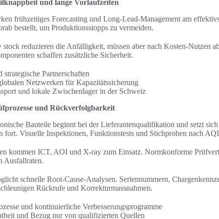
ilknappheit und lange Vorlaufzeiten
rken frühzeitiges Forecasting und Long-Lead-Management am effektivst
ab bestellt, um Produktionsstopps zu vermeiden.
ty stock reduzieren die Anfälligkeit, müssen aber nach Kosten-Nutzen 
ponenten schaffen zusätzliche Sicherheit.
 strategische Partnerschaften
lobalen Netzwerken für Kapazitätssicherung
sport und lokale Zwischenlager in der Schweiz
rüfprozesse und Rückverfolgbarkeit
onische Bauteile beginnt bei der Lieferantenqualifikation und setzt sich
fort. Visuelle Inspektionen, Funktionstests und Stichproben nach AQL
en kommen ICT, AOI und X-ray zum Einsatz. Normkonforme Prüfverf
n Ausfallraten.
öglicht schnelle Root-Cause-Analysen. Seriennummern, Chargenkennz
eschleunigen Rückrufe und Korrekturmassnahmen.
ozesse und kontinuierliche Verbesserungsprogramme
theit und Bezug nur von qualifizierten Quellen