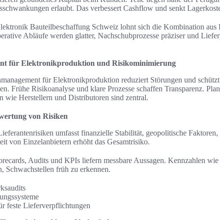
sschwankungen erlaubt. Das verbessert Cashflow und senkt Lagerkost
lektronik Bauteilbeschaffung Schweiz lohnt sich die Kombination au
erative Abläufe werden glatter, Nachschubprozesse präziser und Liefe
nt für Elektronikproduktion und Risikominimierung
enmanagement für Elektronikproduktion reduziert Störungen und schützt
len. Frühe Risikoanalyse und klare Prozesse schaffen Transparenz. Pla
wie Herstellern und Distributoren sind zentral.
ewertung von Risiken
ieferantenrisiken umfasst finanzielle Stabilität, geopolitische Faktoren
it von Einzelanbietern erhöht das Gesamtrisiko.
orecards, Audits und KPIs liefern messbare Aussagen. Kennzahlen wi
n, Schwachstellen früh zu erkennen.
ksaudits
tungssysteme
ür feste Lieferverpflichtungen