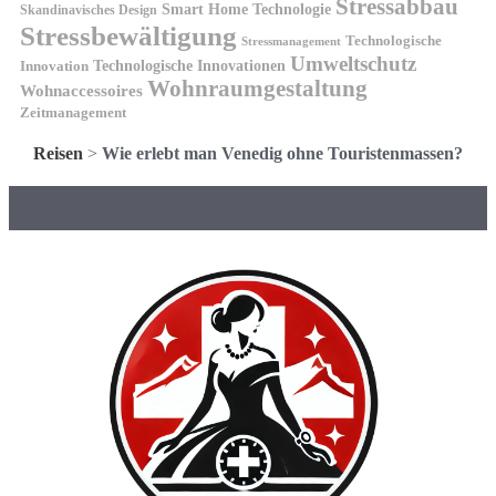
Stressabbau
Smart Home Technologie
Skandinavisches Design
Stressbewältigung
Technologische
Stressmanagement
Umweltschutz
Technologische Innovationen
Innovation
Wohnraumgestaltung
Wohnaccessoires
Zeitmanagement
Reisen
>
Wie erlebt man Venedig ohne Touristenmassen?