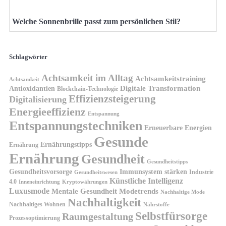
Welche Sonnenbrille passt zum persönlichen Stil?
Schlagwörter
Achtsamkeit im Alltag
Achtsamkeitstraining
Achtsamkeit
Antioxidantien
Digitale Transformation
Blockchain-Technologie
Effizienzsteigerung
Digitalisierung
Energieeffizienz
Entspannung
Entspannungstechniken
Erneuerbare Energien
Gesunde
Ernährungstipps
Ernährung
Ernährung
Gesundheit
Gesundheitstipps
Gesundheitsvorsorge
Immunsystem stärken
Industrie
Gesundheitswesen
Künstliche Intelligenz
4.0
Kryptowährungen
Inneneinrichtung
Luxusmode
Mentale Gesundheit
Modetrends
Nachhaltige Mode
Nachhaltigkeit
Nachhaltiges Wohnen
Nährstoffe
Selbstfürsorge
Raumgestaltung
Prozessoptimierung