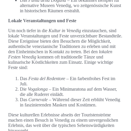
Das
Punta della Dogana
– Ein bekanntes Beispiel für
alternative Museen Venedig, wo zeitgenössische Kunst
in historischen Räumen erstrahlt.
Lokale Veranstaltungen und Feste
Um noch tiefer in die
Kultur in Venedig
einzutauchen, sind
lokale Veranstaltungen und Feste unverzichtbare Bestandteile.
Diese Ereignisse bieten den Besuchern die Möglichkeit,
authentische venezianische Traditionen zu erleben und mit
den Einheimischen in Kontakt zu treten. Bei den
lokalen
Festen Venedig
kommen oft traditionelle Tänze und
kulinarische Köstlichkeiten zum Einsatz. Einige wichtige
Feste sind:
Das
Festa del Redentore
– Ein farbenfrohes Fest im
Juli.
Die
Vogalonga
– Ein Minimaratona auf dem Wasser,
die alle Ruderer einlädt.
Das
Carnevale
– Während dieser Zeit erblüht Venedig
in faszinierenden Masken und Kostümen.
Diese kulturellen Erlebnisse abseits der Touristenströme
machen einen Besuch in Venedig zu einem unvergesslichen
Erlebnis, das weit über die typischen Sehenswürdigkeiten
hinausgeht.