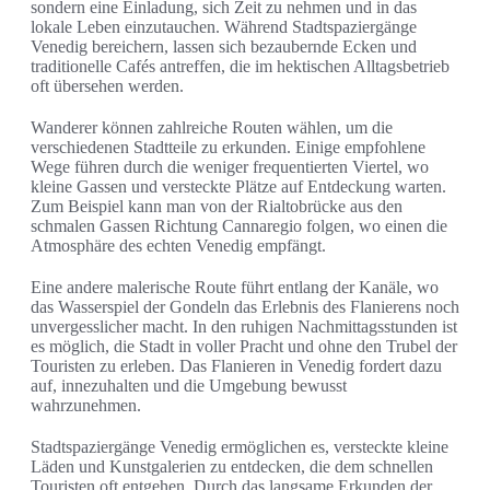
sondern eine Einladung, sich Zeit zu nehmen und in das
lokale Leben einzutauchen. Während Stadtspaziergänge
Venedig bereichern, lassen sich bezaubernde Ecken und
traditionelle Cafés antreffen, die im hektischen Alltagsbetrieb
oft übersehen werden.
Wanderer können zahlreiche Routen wählen, um die
verschiedenen Stadtteile zu erkunden. Einige empfohlene
Wege führen durch die weniger frequentierten Viertel, wo
kleine Gassen und versteckte Plätze auf Entdeckung warten.
Zum Beispiel kann man von der Rialtobrücke aus den
schmalen Gassen Richtung Cannaregio folgen, wo einen die
Atmosphäre des echten Venedig empfängt.
Eine andere malerische Route führt entlang der Kanäle, wo
das Wasserspiel der Gondeln das Erlebnis des Flanierens noch
unvergesslicher macht. In den ruhigen Nachmittagsstunden ist
es möglich, die Stadt in voller Pracht und ohne den Trubel der
Touristen zu erleben. Das Flanieren in Venedig fordert dazu
auf, innezuhalten und die Umgebung bewusst
wahrzunehmen.
Stadtspaziergänge Venedig ermöglichen es, versteckte kleine
Läden und Kunstgalerien zu entdecken, die dem schnellen
Touristen oft entgehen. Durch das langsame Erkunden der