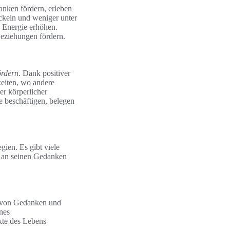
anken fördern, erleben
ickeln und weniger unter
e Energie erhöhen.
Beziehungen fördern.
ördern
. Dank positiver
eiten, wo andere
r körperlicher
e beschäftigen, belegen
gien. Es gibt viele
t an seinen Gedanken
n von Gedanken und
nes
kte des Lebens