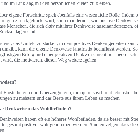
n und im Einklang mit den persönlichen Zielen zu bleiben.
er eigene Fortschritte spielt ebenfalls eine wesentliche Rolle. Indem 
rungen zurückgeblickt wird, kann man lernen, wie positive Denkweisen
ass Menschen, die sich aktiv mit ihrer Denkweise auseinandersetzen, of
Rückschlägen sind.
heidend, das Umfeld zu stärken, in dem positives Denken gedeihen kann
umgibt, kann die eigene Denkweise langfristig beeinflusst werden. Somi
fristigem Erfolg und einer positiven Denkweise nicht nur theoretisch i
tzt wird, die motivieren, diesen Weg weiterzugehen.
kweisen?
d Einstellungen und Überzeugungen, die optimistisch und lebensbejahen
ungen zu meistern und das Beste aus ihrem Leben zu machen.
tive Denkweisen das Wohlbefinden?
Denkweisen haben oft ein höheres Wohlbefinden, da sie besser mit St
d insgesamt positiver wahrgenommen werden. Studien zeigen, dass sie
en.