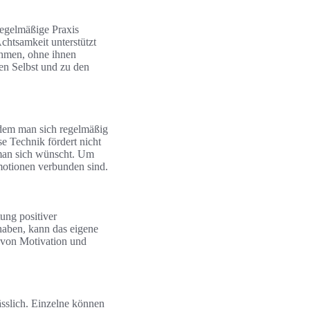
 regelmäßige Praxis
htsamkeit unterstützt
ehmen, ohne ihnen
en Selbst und zu den
Indem man sich regelmäßig
se Technik fördert nicht
s man sich wünscht. Um
Emotionen verbunden sind.
ung positiver
haben, kann das eigene
g von Motivation und
ässlich. Einzelne können