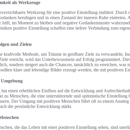
mkeit als Werkzeuge
unverzichtbares Werkzeug für eine positive Einstellung etabliert. Durch
danken beruhigen und in einen Zustand der inneren Ruhe eintreten. Ac
ie hilft, im Moment zu bleiben und negative Gedankenmuster wahrzun
niken positive Einstellung schaffen eine tiefere Verbindung zum eigen
olgen und Zielen
ine kraftvolle Methode, um Träume in greifbare Ziele zu verwandeln. 
 Ziele erreicht, wird das Unterbewusstsein auf Erfolg programmiert. Die
lich, sondern steigert auch die Chancen, tatsächlich zu erreichen, wa
n, sollten klare und lebendige Bilder erzeugt werden, die mit positiven 
en Umgebung
hat einen erheblichen Einfluss auf die Entwicklung und Aufrechterhalt
 zu Menschen, die eine unterstützende und optimistische Einstellung 
bessern. Der Umgang mit positiven Menschen führt oft zu einem Anstie
ich die persönliche Entwicklung stärkt.
 Menschen
chen, die das Leben mit einer positiven Einstellung sehen, sind unerl