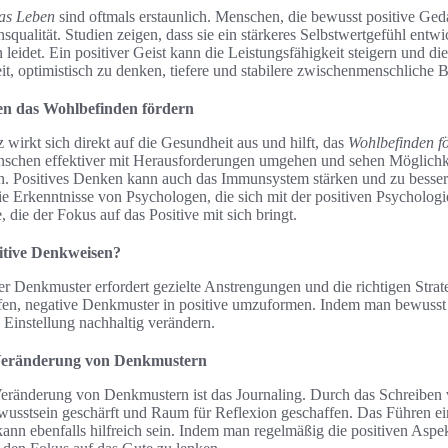
as Leben
sind oftmals erstaunlich. Menschen, die bewusst positive Ged
squalität. Studien zeigen, dass sie ein stärkeres Selbstwertgefühl entw
 leidet. Ein positiver Geist kann die Leistungsfähigkeit steigern und di
t, optimistisch zu denken, tiefere und stabilere zwischenmenschliche 
en das Wohlbefinden fördern
 wirkt sich direkt auf die Gesundheit aus und hilft, das
Wohlbefinden f
chen effektiver mit Herausforderungen umgehen und sehen Möglichk
 Positives Denken kann auch das Immunsystem stärken und zu bessere
e Erkenntnisse von Psychologen, die sich mit der positiven Psychologi
, die der Fokus auf das Positive mit sich bringt.
sitive Denkweisen?
r Denkmuster erfordert gezielte Anstrengungen und die richtigen Strate
elfen, negative Denkmuster in positive umzuformen. Indem man bewuss
e Einstellung nachhaltig verändern.
 Veränderung von Denkmustern
Veränderung von Denkmustern ist das Journaling. Durch das Schreibe
wusstsein geschärft und Raum für Reflexion geschaffen. Das Führen ei
ann ebenfalls hilfreich sein. Indem man regelmäßig die positiven Aspe