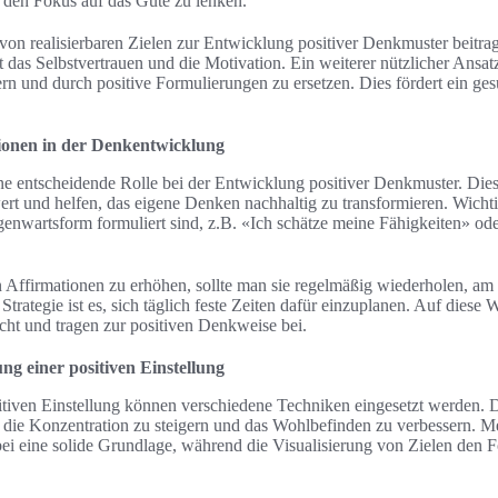
, den Fokus auf das Gute zu lenken.
on realisierbaren Zielen zur Entwicklung positiver Denkmuster beitrag
gt das Selbstvertrauen und die Motivation. Ein weiterer nützlicher Ansat
n und durch positive Formulierungen zu ersetzen. Dies fördert ein ges
tionen in der Denkentwicklung
ine entscheidende Rolle bei der Entwicklung positiver Denkmuster. Die
ert und helfen, das eigene Denken nachhaltig zu transformieren. Wichtig
enwartsform formuliert sind, z.B. «Ich schätze meine Fähigkeiten» oder
Affirmationen zu erhöhen, sollte man sie regelmäßig wiederholen, am 
trategie ist es, sich täglich feste Zeiten dafür einzuplanen. Auf diese
cht und tragen zur positiven Denkweise bei.
g einer positiven Einstellung
itiven Einstellung können verschiedene Techniken eingesetzt werden. 
, die Konzentration zu steigern und das Wohlbefinden zu verbessern. M
ei eine solide Grundlage, während die Visualisierung von Zielen den 