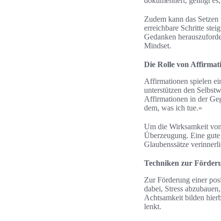
dokumentiert, gelingt es
Zudem kann das Setzen v
erreichbare Schritte stei
Gedanken herauszuforder
Mindset.
Die Rolle von Affirma
Affirmationen spielen e
unterstützen den Selbstw
Affirmationen in der Geg
dem, was ich tue.»
Um die Wirksamkeit von 
Überzeugung. Eine gute S
Glaubenssätze verinnerli
Techniken zur Förderun
Zur Förderung einer pos
dabei, Stress abzubauen
Achtsamkeit bilden hierb
lenkt.