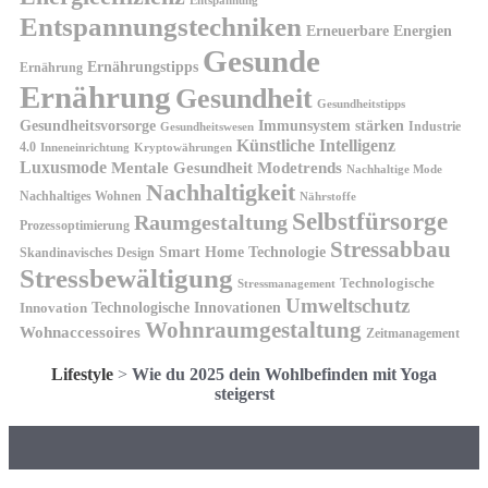
Entspannung
Entspannungstechniken
Erneuerbare Energien
Gesunde
Ernährungstipps
Ernährung
Ernährung
Gesundheit
Gesundheitstipps
Gesundheitsvorsorge
Immunsystem stärken
Industrie
Gesundheitswesen
Künstliche Intelligenz
4.0
Kryptowährungen
Inneneinrichtung
Luxusmode
Mentale Gesundheit
Modetrends
Nachhaltige Mode
Nachhaltigkeit
Nachhaltiges Wohnen
Nährstoffe
Selbstfürsorge
Raumgestaltung
Prozessoptimierung
Stressabbau
Smart Home Technologie
Skandinavisches Design
Stressbewältigung
Technologische
Stressmanagement
Umweltschutz
Technologische Innovationen
Innovation
Wohnraumgestaltung
Wohnaccessoires
Zeitmanagement
Lifestyle
>
Wie du 2025 dein Wohlbefinden mit Yoga
steigerst