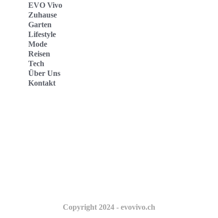
EVO Vivo
Zuhause
Garten
Lifestyle
Mode
Reisen
Tech
Über Uns
Kontakt
Evo Vivo Deutschland
Evo Vivo España
Evo Vivo Nederland
Evo Vivo Schweiz
Copyright 2024 - evovivo.ch