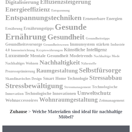
Effizienzsteigerung
Digitalisierung
Energieeffizienz
Entspannung
Entspannungstechniken
Erneuerbare Energien
Gesunde
Ernährungstipps
Ernährung
Ernährung
Gesundheit
Gesundheitstipps
Gesundheitsvorsorge
Immunsystem stärken
Industrie
Gesundheitswesen
Künstliche Intelligenz
4.0
Kryptowährungen
Inneneinrichtung
Luxusmode
Mentale Gesundheit
Modetrends
Nachhaltige Mode
Nachhaltigkeit
Nachhaltiges Wohnen
Nährstoffe
Selbstfürsorge
Raumgestaltung
Prozessoptimierung
Stressabbau
Smart Home Technologie
Skandinavisches Design
Stressbewältigung
Technologische
Stressmanagement
Umweltschutz
Technologische Innovationen
Innovation
Wohnraumgestaltung
Wohnaccessoires
Zeitmanagement
Zuhause
>
Welche Materialien sind ideal für nachhaltige
Möbel?