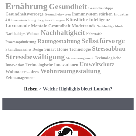
Ernährung
Gesundheit
Gesundheitstipps
Gesundheitsvorsorge
Immunsystem stärken
Industrie
Gesundheitswesen
Künstliche Intelligenz
4.0
Kryptowährungen
Inneneinrichtung
Luxusmode
Mentale Gesundheit
Modetrends
Nachhaltige Mode
Nachhaltigkeit
Nachhaltiges Wohnen
Nährstoffe
Selbstfürsorge
Raumgestaltung
Prozessoptimierung
Stressabbau
Smart Home Technologie
Skandinavisches Design
Stressbewältigung
Technologische
Stressmanagement
Umweltschutz
Technologische Innovationen
Innovation
Wohnraumgestaltung
Wohnaccessoires
Zeitmanagement
Reisen
>
Welche Highlights bietet London?