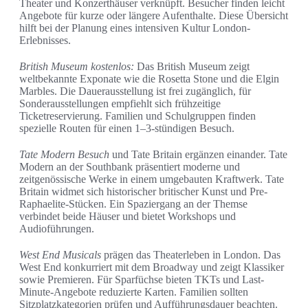
Theater und Konzerthäuser verknüpft. Besucher finden leicht
Angebote für kurze oder längere Aufenthalte. Diese Übersicht
hilft bei der Planung eines intensiven Kultur London-
Erlebnisses.
British Museum kostenlos:
Das British Museum zeigt
weltbekannte Exponate wie die Rosetta Stone und die Elgin
Marbles. Die Dauerausstellung ist frei zugänglich, für
Sonderausstellungen empfiehlt sich frühzeitige
Ticketreservierung. Familien und Schulgruppen finden
spezielle Routen für einen 1–3-stündigen Besuch.
Tate Modern Besuch
und Tate Britain ergänzen einander. Tate
Modern an der Southbank präsentiert moderne und
zeitgenössische Werke in einem umgebauten Kraftwerk. Tate
Britain widmet sich historischer britischer Kunst und Pre-
Raphaelite-Stücken. Ein Spaziergang an der Themse
verbindet beide Häuser und bietet Workshops und
Audioführungen.
West End Musicals
prägen das Theaterleben in London. Das
West End konkurriert mit dem Broadway und zeigt Klassiker
sowie Premieren. Für Sparfüchse bieten TKTs und Last-
Minute-Angebote reduzierte Karten. Familien sollten
Sitzplatzkategorien prüfen und Aufführungsdauer beachten.