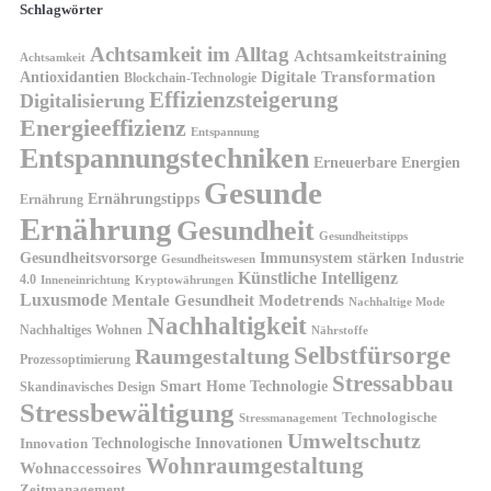
Schlagwörter
Achtsamkeit im Alltag
Achtsamkeitstraining
Achtsamkeit
Antioxidantien
Digitale Transformation
Blockchain-Technologie
Effizienzsteigerung
Digitalisierung
Energieeffizienz
Entspannung
Entspannungstechniken
Erneuerbare Energien
Gesunde
Ernährungstipps
Ernährung
Ernährung
Gesundheit
Gesundheitstipps
Gesundheitsvorsorge
Immunsystem stärken
Industrie
Gesundheitswesen
Künstliche Intelligenz
4.0
Kryptowährungen
Inneneinrichtung
Luxusmode
Mentale Gesundheit
Modetrends
Nachhaltige Mode
Nachhaltigkeit
Nachhaltiges Wohnen
Nährstoffe
Selbstfürsorge
Raumgestaltung
Prozessoptimierung
Stressabbau
Smart Home Technologie
Skandinavisches Design
Stressbewältigung
Technologische
Stressmanagement
Umweltschutz
Technologische Innovationen
Innovation
Wohnraumgestaltung
Wohnaccessoires
Zeitmanagement