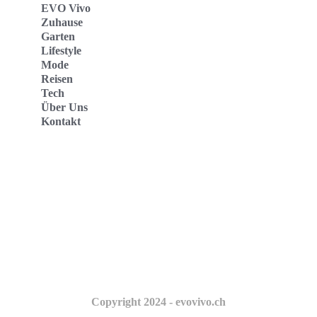
EVO Vivo
Zuhause
Garten
Lifestyle
Mode
Reisen
Tech
Über Uns
Kontakt
Evo Vivo Deutschland
Evo Vivo España
Evo Vivo Nederland
Evo Vivo Schweiz
Copyright 2024 - evovivo.ch