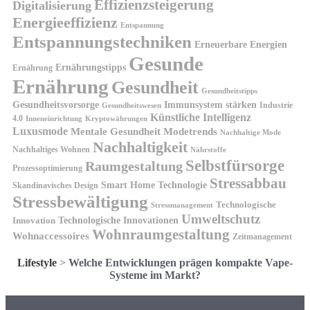
Effizienzsteigerung
Digitalisierung
Energieeffizienz
Entspannung
Entspannungstechniken
Erneuerbare Energien
Gesunde
Ernährungstipps
Ernährung
Ernährung
Gesundheit
Gesundheitstipps
Gesundheitsvorsorge
Immunsystem stärken
Industrie
Gesundheitswesen
Künstliche Intelligenz
4.0
Kryptowährungen
Inneneinrichtung
Luxusmode
Mentale Gesundheit
Modetrends
Nachhaltige Mode
Nachhaltigkeit
Nachhaltiges Wohnen
Nährstoffe
Selbstfürsorge
Raumgestaltung
Prozessoptimierung
Stressabbau
Smart Home Technologie
Skandinavisches Design
Stressbewältigung
Technologische
Stressmanagement
Umweltschutz
Technologische Innovationen
Innovation
Wohnraumgestaltung
Wohnaccessoires
Zeitmanagement
Lifestyle
>
Welche Entwicklungen prägen kompakte Vape-
Systeme im Markt?