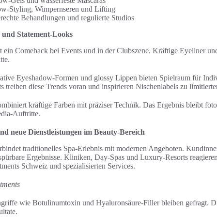
ow-Gels und wasserfeste Mascaras
ow-Styling, Wimpernseren und Lifting
erechte Behandlungen und regulierte Studios
n und Statement-Looks
t ein Comeback bei Events und in der Clubszene. Kräftige Eyeliner 
tte.
ative Eyeshadow-Formen und glossy Lippen bieten Spielraum für Indiv
 treiben diese Trends voran und inspirieren Nischenlabels zu limitiert
mbiniert kräftige Farben mit präziser Technik. Das Ergebnis bleibt foto
dia-Auftritte.
und neue Dienstleistungen im Beauty-Bereich
rbindet traditionelles Spa-Erlebnis mit modernen Angeboten. Kundin
 spürbare Ergebnisse. Kliniken, Day-Spas und Luxury-Resorts reagieren
tments Schweiz und spezialisierten Services.
atments
griffe wie Botulinumtoxin und Hyaluronsäure-Filler bleiben gefragt. Di
ltate.