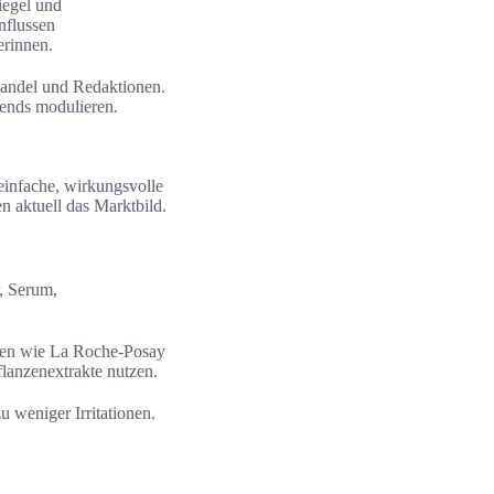
iegel und
nflussen
rinnen.
Handel und Redaktionen.
rends modulieren.
einfache, wirkungsvolle
 aktuell das Marktbild.
r, Serum,
arken wie La Roche-Posay
lanzenextrakte nutzen.
 weniger Irritationen.