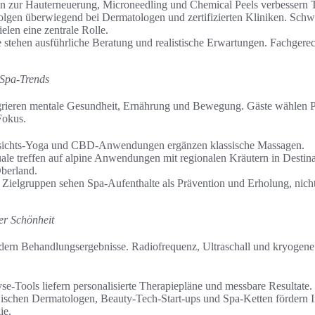
 zur Hauterneuerung, Microneedling und Chemical Peels verbessern T
lgen überwiegend bei Dermatologen und zertifizierten Kliniken. Sch
elen eine zentrale Rolle.
e stehen ausführliche Beratung und realistische Erwartungen. Fachgere
 Spa-Trends
grieren mentale Gesundheit, Ernährung und Bewegung. Gäste wählen 
Fokus.
sichts-Yoga und CBD-Anwendungen ergänzen klassische Massagen.
ale treffen auf alpine Anwendungen mit regionalen Kräutern in Desti
berland.
 Zielgruppen sehen Spa-Aufenthalte als Prävention und Erholung, nicht 
er Schönheit
ern Behandlungsergebnisse. Radiofrequenz, Ultraschall und kryogene
se-Tools liefern personalisierte Therapiepläne und messbare Resultate.
schen Dermatologen, Beauty-Tech-Start-ups und Spa-Ketten fördern 
ie.