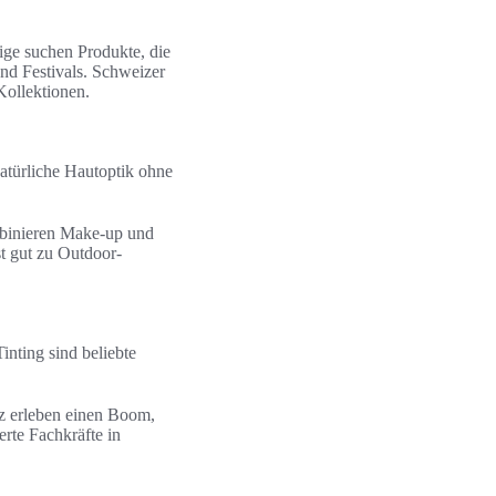
ige suchen Produkte, die
und Festivals. Schweizer
Kollektionen.
türliche Hautoptik ohne
mbinieren Make-up und
t gut zu Outdoor-
nting sind beliebte
z erleben einen Boom,
erte Fachkräfte in