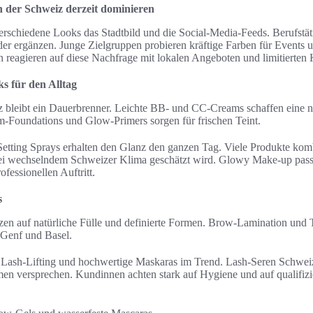
n der Schweiz derzeit dominieren
erschiedene Looks das Stadtbild und die Social-Media-Feeds. Berufstät
oder ergänzen. Junge Zielgruppen probieren kräftige Farben für Events 
 reagieren auf diese Nachfrage mit lokalen Angeboten und limitierten 
 für den Alltag
bleibt ein Dauerbrenner. Leichte BB- und CC-Creams schaffen eine na
Foundations und Glow-Primers sorgen für frischen Teint.
etting Sprays erhalten den Glanz den ganzen Tag. Viele Produkte ko
bei wechselndem Schweizer Klima geschätzt wird. Glowy Make-up pass
fessionellen Auftritt.
s
en auf natürliche Fülle und definierte Formen. Brow-Lamination und Ti
 Genf und Basel.
 Lash-Lifting und hochwertige Maskaras im Trend. Lash-Seren Schwei
umen versprechen. Kundinnen achten stark auf Hygiene und auf qualifizi