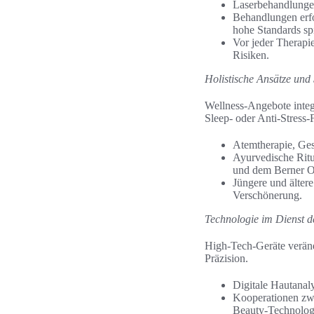
Laserbehandlungen
Behandlungen erfo
hohe Standards spi
Vor jeder Therapi
Risiken.
Holistische Ansätze und
Wellness-Angebote inte
Sleep- oder Anti-Stress-
Atemtherapie, Ge
Ayurvedische Ritu
und dem Berner O
Jüngere und ältere
Verschönerung.
Technologie im Dienst d
High-Tech-Geräte veränd
Präzision.
Digitale Hautanaly
Kooperationen zwi
Beauty-Technolog