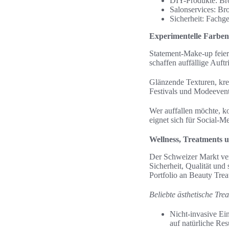
DIY-Produkte: Br
Salonservices: Br
Sicherheit: Fachg
Experimentelle Farbe
Statement-Make-up feier
schaffen auffällige Auftri
Glänzende Texturen, kre
Festivals und Modeevents
Wer auffallen möchte, ko
eignet sich für Social-Me
Wellness, Treatments 
Der Schweizer Markt ve
Sicherheit, Qualität und
Portfolio an Beauty Trea
Beliebte ästhetische Tre
Nicht-invasive Ein
auf natürliche Resu