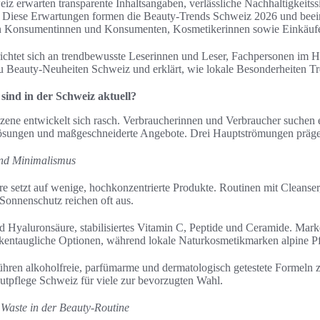
iz erwarten transparente Inhaltsangaben, verlässliche Nachhaltigkeitss
 Diese Erwartungen formen die Beauty-Trends Schweiz 2026 und beei
 Konsumentinnen und Konsumenten, Kosmetikerinnen sowie Einkäufe
richtet sich an trendbewusste Leserinnen und Leser, Fachpersonen im 
 zu Beauty-Neuheiten Schweiz und erklärt, wie lokale Besonderheiten T
ind in der Schweiz aktuell?
ene entwickelt sich rasch. Verbraucherinnen und Verbraucher suchen 
ösungen und maßgeschneiderte Angebote. Drei Hauptströmungen prägen
und Minimalismus
e setzt auf wenige, hochkonzentrierte Produkte. Routinen mit Cleanse
Sonnenschutz reichen oft aus.
ind Hyaluronsäure, stabilisiertes Vitamin C, Peptide und Ceramide. M
kentaugliche Optionen, während lokale Naturkosmetikmarken alpine Pf
hren alkoholfreie, parfümarme und dermatologisch getestete Formeln zu
utpflege Schweiz für viele zur bevorzugten Wahl.
 Waste in der Beauty-Routine