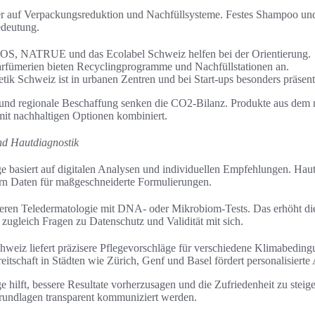
r auf Verpackungsreduktion und Nachfüllsysteme. Festes Shampoo und
deutung.
S, NATRUE und das Ecolabel Schweiz helfen bei der Orientierung.
rfümerien bieten Recyclingprogramme und Nachfüllstationen an.
ik Schweiz ist in urbanen Zentren und bei Start-ups besonders präsent
und regionale Beschaffung senken die CO2-Bilanz. Produkte aus dem m
it nachhaltigen Optionen kombiniert.
und Hautdiagnostik
ge basiert auf digitalen Analysen und individuellen Empfehlungen. Hau
rn Daten für maßgeschneiderte Formulierungen.
eren Teledermatologie mit DNA- oder Mikrobiom-Tests. Das erhöht di
 zugleich Fragen zu Datenschutz und Validität mit sich.
hweiz liefert präzisere Pflegevorschläge für verschiedene Klimabeding
itschaft in Städten wie Zürich, Genf und Basel fördert personalisierte
ge hilft, bessere Resultate vorherzusagen und die Zufriedenheit zu stei
rundlagen transparent kommuniziert werden.