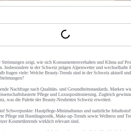
r Strömungen zeigt, wie sich Konsumentenverhalten und Klima auf Pr
 Insbesondere in der Schweiz prägen Alpenwetter und wechselhafte 
lb fragen viele: Welche Beauty-Trends sind in der Schweiz aktuell und
n Strömungen?
nde Nachfrage nach Qualitäts- und Gesundheitsstandards. Marken wie 
issenschaftsbasierte Pflege und Luxuspositionierung. Zugleich gewinn
z, was die Palette der Beauty-Neuheiten Schweiz erweitert.
fünf Schwerpunkte: Hautpflege-Minimalismus und natürliche Inhaltsstof
rte Pflege mit Hautdiagnostik, Make-up-Trends sowie Wellness und Trea
zer Kosmetiktrends wirklich relevant sind.