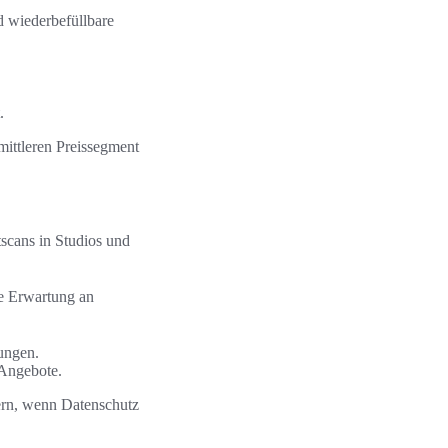
 wiederbefüllbare
.
ittleren Preissegment
tscans in Studios und
e Erwartung an
ungen.
 Angebote.
gern, wenn Datenschutz