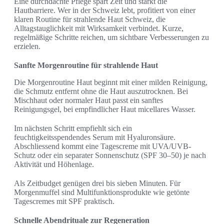
Eine durchdachte Pflege spart Zeit und stärkt die
Hautbarriere. Wer in der Schweiz lebt, profitiert von einer
klaren Routine für strahlende Haut Schweiz, die
Alltagstauglichkeit mit Wirksamkeit verbindet. Kurze,
regelmäßige Schritte reichen, um sichtbare Verbesserungen zu
erzielen.
Sanfte Morgenroutine für strahlende Haut
Die Morgenroutine Haut beginnt mit einer milden Reinigung,
die Schmutz entfernt ohne die Haut auszutrocknen. Bei
Mischhaut oder normaler Haut passt ein sanftes
Reinigungsgel, bei empfindlicher Haut micellares Wasser.
Im nächsten Schritt empfiehlt sich ein
feuchtigkeitsspendendes Serum mit Hyaluronsäure.
Abschliessend kommt eine Tagescreme mit UVA/UVB-
Schutz oder ein separater Sonnenschutz (SPF 30–50) je nach
Aktivität und Höhenlage.
Als Zeitbudget genügen drei bis sieben Minuten. Für
Morgenmuffel sind Multifunktionsprodukte wie getönte
Tagescremes mit SPF praktisch.
Schnelle Abendrituale zur Regeneration