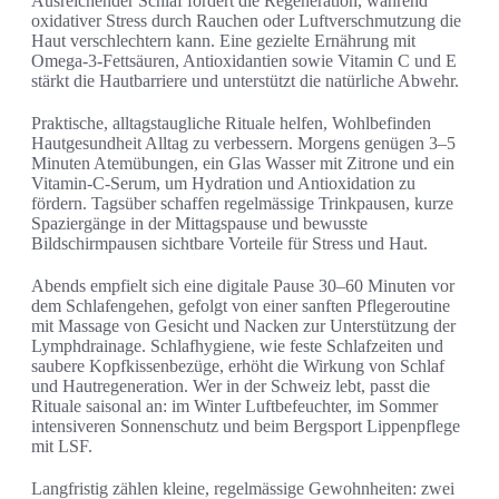
Ausreichender Schlaf fördert die Regeneration, während
oxidativer Stress durch Rauchen oder Luftverschmutzung die
Haut verschlechtern kann. Eine gezielte Ernährung mit
Omega-3-Fettsäuren, Antioxidantien sowie Vitamin C und E
stärkt die Hautbarriere und unterstützt die natürliche Abwehr.
Praktische, alltagstaugliche Rituale helfen, Wohlbefinden
Hautgesundheit Alltag zu verbessern. Morgens genügen 3–5
Minuten Atemübungen, ein Glas Wasser mit Zitrone und ein
Vitamin-C-Serum, um Hydration und Antioxidation zu
fördern. Tagsüber schaffen regelmässige Trinkpausen, kurze
Spaziergänge in der Mittagspause und bewusste
Bildschirmpausen sichtbare Vorteile für Stress und Haut.
Abends empfielt sich eine digitale Pause 30–60 Minuten vor
dem Schlafengehen, gefolgt von einer sanften Pflegeroutine
mit Massage von Gesicht und Nacken zur Unterstützung der
Lymphdrainage. Schlafhygiene, wie feste Schlafzeiten und
saubere Kopfkissenbezüge, erhöht die Wirkung von Schlaf
und Hautregeneration. Wer in der Schweiz lebt, passt die
Rituale saisonal an: im Winter Luftbefeuchter, im Sommer
intensiveren Sonnenschutz und beim Bergsport Lippenpflege
mit LSF.
Langfristig zählen kleine, regelmässige Gewohnheiten: zwei