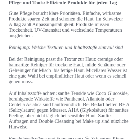
Pflege und Tools: Effiziente Produkte für jeden Tag
Gute Pflege braucht klare Prioritäten. Einfache, wirksame
Produkte sparen Zeit und schonen die Haut. Im Schweizer
Alltag zählt Anpassungsfähigkeit: Produkte müssen
Trockenheit, UV-Intensität und wechselnde Temperaturen
ausgleichen.
Reinigung: Welche Texturen und Inhaltsstoffe sinnvoll sind
Bei der Reinigung passt die Textur zur Haut: cremige oder
balmartige Reiniger für trockene Haut, milde Schäume oder
Gelreiniger für Misch- bis fettige Haut. Micellares Wasser ist
eine gute Wahl bei empfindlicher Haut oder wenn es schnell
gehen muss.
Auf Inhaltsstoffe achten: sanfte Tenside wie Coco-Glucoside,
beruhigende Wirkstoffe wie Panthenol, Allantoin oder
Centella Asiatica sind hautfreundlich. Bei Bedarf helfen BHA
(Salicylsäure) gegen Mitesser, AHA (Glykolsäure) für sanftes
Peeling, aber nicht täglich bei sensibler Haut. Sanftes
Auftragen und Double-Cleansing bei Make-up sind nützliche
Hinweise.
Feuchtigkeitspflege und Sonnenschutz für Schweizer Klima