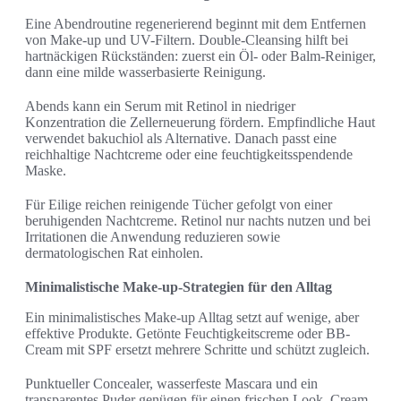
Eine Abendroutine regenerierend beginnt mit dem Entfernen
von Make-up und UV-Filtern. Double-Cleansing hilft bei
hartnäckigen Rückständen: zuerst ein Öl- oder Balm-Reiniger,
dann eine milde wasserbasierte Reinigung.
Abends kann ein Serum mit Retinol in niedriger
Konzentration die Zellerneuerung fördern. Empfindliche Haut
verwendet bakuchiol als Alternative. Danach passt eine
reichhaltige Nachtcreme oder eine feuchtigkeitsspendende
Maske.
Für Eilige reichen reinigende Tücher gefolgt von einer
beruhigenden Nachtcreme. Retinol nur nachts nutzen und bei
Irritationen die Anwendung reduzieren sowie
dermatologischen Rat einholen.
Minimalistische Make-up-Strategien für den Alltag
Ein minimalistisches Make-up Alltag setzt auf wenige, aber
effektive Produkte. Getönte Feuchtigkeitscreme oder BB-
Cream mit SPF ersetzt mehrere Schritte und schützt zugleich.
Punktueller Concealer, wasserfeste Mascara und ein
transparentes Puder genügen für einen frischen Look. Cream