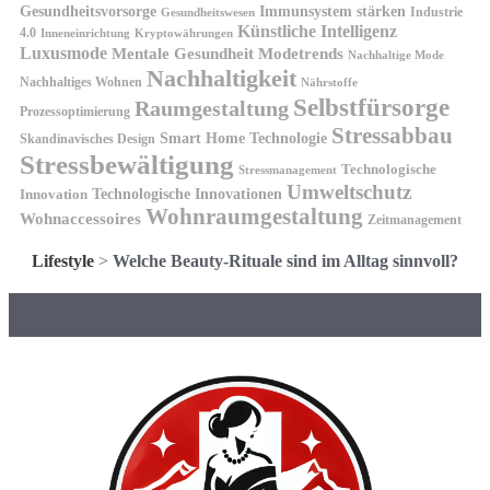
Gesundheitsvorsorge
Immunsystem stärken
Industrie
Gesundheitswesen
Künstliche Intelligenz
4.0
Kryptowährungen
Inneneinrichtung
Luxusmode
Mentale Gesundheit
Modetrends
Nachhaltige Mode
Nachhaltigkeit
Nachhaltiges Wohnen
Nährstoffe
Selbstfürsorge
Raumgestaltung
Prozessoptimierung
Stressabbau
Smart Home Technologie
Skandinavisches Design
Stressbewältigung
Technologische
Stressmanagement
Umweltschutz
Technologische Innovationen
Innovation
Wohnraumgestaltung
Wohnaccessoires
Zeitmanagement
Lifestyle
>
Welche Beauty-Rituale sind im Alltag sinnvoll?