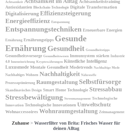
Achtsamkeit im Alltag
Achtsamkeitstraining
Achtsamkeit
Antioxidantien
Digitale Transformation
Blockchain-Technologie
Effizienzsteigerung
Digitalisierung
Energieeffizienz
Entspannung
Entspannungstechniken
Erneuerbare Energien
Gesunde
Ernährungstipps
Ernährung
Ernährung
Gesundheit
Gesundheitstipps
Gesundheitsvorsorge
Immunsystem stärken
Industrie
Gesundheitswesen
Künstliche Intelligenz
4.0
Kryptowährungen
Inneneinrichtung
Luxusmode
Mentale Gesundheit
Modetrends
Nachhaltige Mode
Nachhaltigkeit
Nachhaltiges Wohnen
Nährstoffe
Selbstfürsorge
Raumgestaltung
Prozessoptimierung
Stressabbau
Smart Home Technologie
Skandinavisches Design
Stressbewältigung
Technologische
Stressmanagement
Umweltschutz
Technologische Innovationen
Innovation
Wohnraumgestaltung
Wohnaccessoires
Zeitmanagement
Zuhause
>
Wasserfilter von Brita: Frisches Wasser für
deinen Alltag