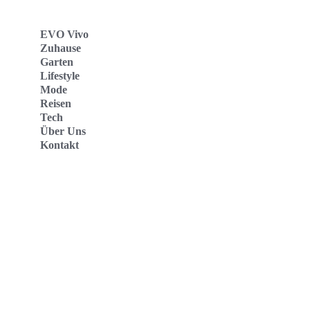
EVO Vivo
Zuhause
Garten
Lifestyle
Mode
Reisen
Tech
Über Uns
Kontakt
Evo Vivo Deutschland
Evo Vivo España
Evo Vivo Nederland
Evo Vivo Schweiz