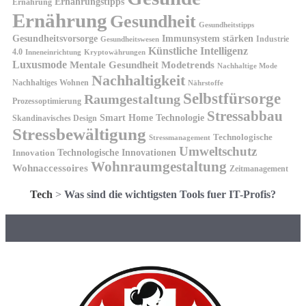
Ernährungstipps
Ernährung
Ernährung
Gesundheit
Gesundheitstipps
Gesundheitsvorsorge
Immunsystem stärken
Industrie
Gesundheitswesen
Künstliche Intelligenz
4.0
Kryptowährungen
Inneneinrichtung
Luxusmode
Mentale Gesundheit
Modetrends
Nachhaltige Mode
Nachhaltigkeit
Nachhaltiges Wohnen
Nährstoffe
Selbstfürsorge
Raumgestaltung
Prozessoptimierung
Stressabbau
Smart Home Technologie
Skandinavisches Design
Stressbewältigung
Technologische
Stressmanagement
Umweltschutz
Technologische Innovationen
Innovation
Wohnraumgestaltung
Wohnaccessoires
Zeitmanagement
Tech
>
Was sind die wichtigsten Tools fuer IT-Profis?