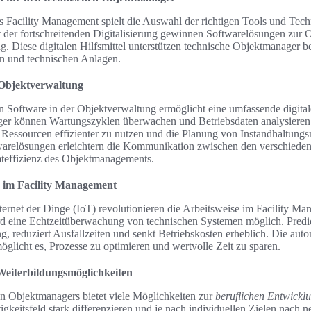
Facility Management spielt die Auswahl der richtigen Tools und Tech
t der fortschreitenden Digitalisierung gewinnen Softwarelösungen zur 
Diese digitalen Hilfsmittel unterstützen technische Objektmanager bei
 und technischen Anlagen.
 Objektverwaltung
 Software in der Objektverwaltung ermöglicht eine umfassende digita
r können Wartungszyklen überwachen und Betriebsdaten analysieren. 
i, Ressourcen effizienter zu nutzen und die Planung von Instandhaltu
warelösungen erleichtern die Kommunikation zwischen den verschieden
mteffizienz des Objektmanagements.
 im Facility Management
ternet der Dinge (IoT) revolutionieren die Arbeitsweise im Facility M
ird eine Echtzeitüberwachung von technischen Systemen möglich. Predi
 reduziert Ausfallzeiten und senkt Betriebskosten erheblich. Die auto
glicht es, Prozesse zu optimieren und wertvolle Zeit zu sparen.
eiterbildungsmöglichkeiten
en Objektmanagers bietet viele Möglichkeiten zur
beruflichen Entwickl
igkeitsfeld stark differenzieren und je nach individuellen Zielen nach 