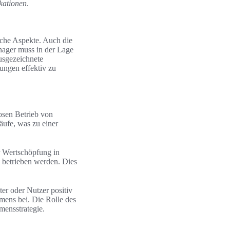
kationen
.
sche Aspekte. Auch die
nager muss in der Lage
usgezeichnete
lungen effektiv zu
osen Betrieb von
äufe, was zu einer
r Wertschöpfung in
h betrieben werden. Dies
er oder Nutzer positiv
mens bei. Die Rolle des
mensstrategie.