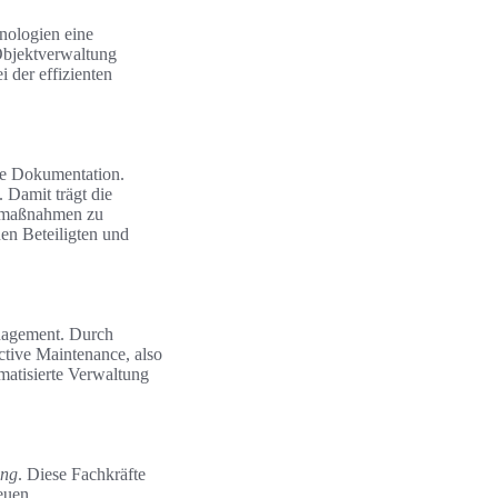
nologien eine
Objektverwaltung
 der effizienten
le Dokumentation.
Damit trägt die
ngsmaßnahmen zu
en Beteiligten und
anagement. Durch
ctive Maintenance, also
matisierte Verwaltung
ung
. Diese Fachkräfte
neuen