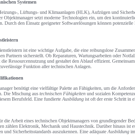
nischen Systemen
izungs-, Lüftungs- und Klimaanlagen (HLK), Aufzügen und Sicherhei
her Objektmanager setzt moderne Technologien ein, um den kontinuierli
n. Durch den Einsatz geeigneter Softwarelösungen können potenzielle 
tleistern
enstleistern ist eine wichtige Aufgabe, die eine reibungslose Zusamm
 Partnern sicherstellt. Ob Reparaturen, Wartungsarbeiten oder Notfall
 die Ressourcennutzung und gestaltet den Ablauf effizient. Gemeinsam 
uverlässige Funktion aller technischen Anlagen.
ifikationen
nager benötigt eine vielfältige Palette an Fähigkeiten, um die Anforde
en. Die Mischung aus
technischen Fähigkeiten
und sozialen Kompetenzen
iesem Berufsfeld. Eine fundierte
Ausbildung
ist oft der erste Schritt in 
für die Arbeit eines technischen Objektmanagers von grundlegender Be
en zählen Elektronik, Mechanik und Haustechnik. Darüber hinaus ist es
en und Sicherheitsstandards auszukennen. Eine adäquate
Ausbildung
im