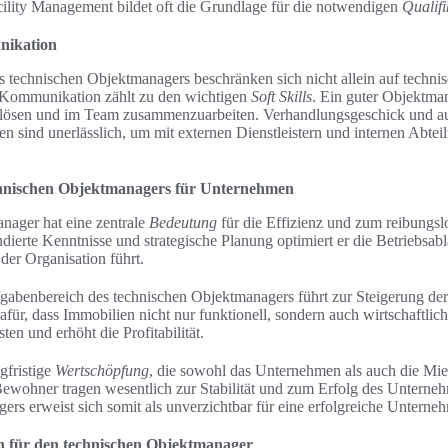
ility Management bildet oft die Grundlage für die notwendigen
Qualifi
nikation
s technischen Objektmanagers beschränken sich nicht allein auf techni
n Kommunikation zählt zu den wichtigen
Soft Skills
. Ein guter Objektma
u lösen und im Team zusammenzuarbeiten. Verhandlungsgeschick und a
ten sind unerlässlich, um mit externen Dienstleistern und internen Abtei
chnischen Objektmanagers für Unternehmen
nager hat eine zentrale
Bedeutung
für die Effizienz und zum reibungsl
erte Kenntnisse und strategische Planung optimiert er die Betriebsabl
der Organisation führt.
fgabenbereich des technischen Objektmanagers führt zur Steigerung de
für, dass Immobilien nicht nur funktionell, sondern auch wirtschaftlic
ten und erhöht die Profitabilität.
gfristige
Wertschöpfung
, die sowohl das Unternehmen als auch die Miet
Bewohner tragen wesentlich zur Stabilität und zum Erfolg des Unterneh
rs erweist sich somit als unverzichtbar für eine erfolgreiche Unterneh
n für den technischen Objektmanager