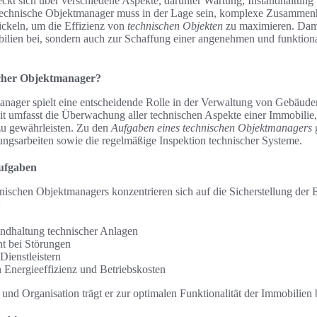
eckt sich über verschiedene Aspekte, darunter Wartung, Instandhaltung
r technische Objektmanager muss in der Lage sein, komplexe Zusamme
ckeln, um die Effizienz von
technischen Objekten
zu maximieren. Damit
ilien bei, sondern auch zur Schaffung einer angenehmen und funktio
scher Objektmanager?
anager spielt eine entscheidende Rolle in der Verwaltung von Gebäud
it umfasst die Überwachung aller technischen Aspekte einer Immobilie
zu gewährleisten. Zu den
Aufgaben eines technischen Objektmanagers
gsarbeiten sowie die regelmäßige Inspektion technischer Systeme.
ufgaben
ischen Objektmanagers konzentrieren sich auf die Sicherstellung der Be
:
ndhaltung technischer Anlagen
t bei Störungen
Dienstleistern
Energieeffizienz und Betriebskosten
und Organisation trägt er zur optimalen Funktionalität der Immobilien 