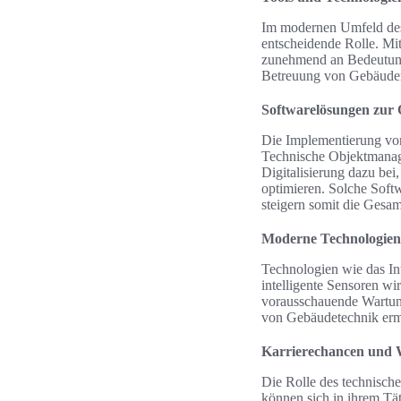
Im modernen Umfeld des 
entscheidende Rolle. Mi
zunehmend an Bedeutung. 
Betreuung von Gebäuden
Softwarelösungen zur
Die Implementierung von
Technische Objektmanage
Digitalisierung dazu be
optimieren. Solche Soft
steigern somit die Gesa
Moderne Technologien
Technologien wie das In
intelligente Sensoren w
vorausschauende Wartung,
von Gebäudetechnik ermö
Karrierechancen und W
Die Rolle des technisch
können sich in ihrem Tät