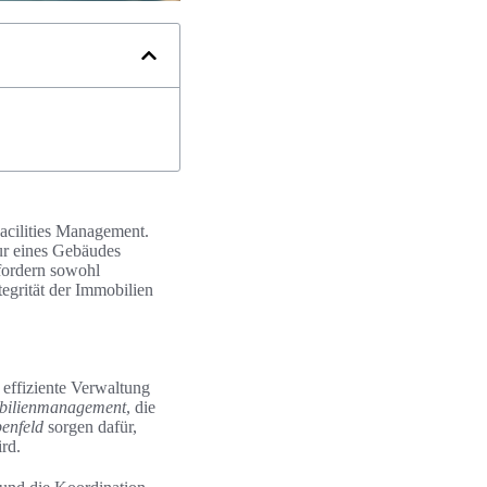
Facilities Management.
tur eines Gebäudes
rfordern sowohl
tegrität der Immobilien
e effiziente Verwaltung
bilienmanagement
, die
enfeld
sorgen dafür,
ird.