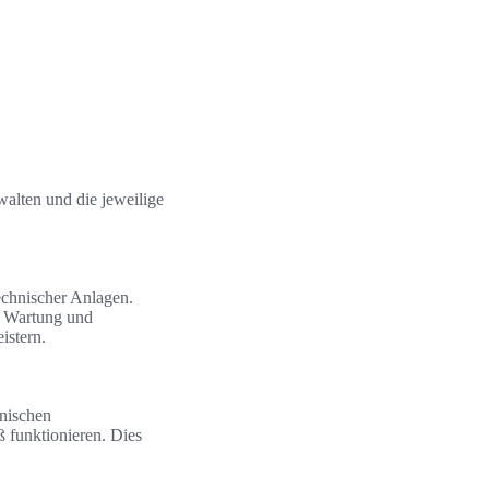
rwalten und die jeweilige
echnischer Anlagen.
ie Wartung und
istern.
hnischen
 funktionieren. Dies