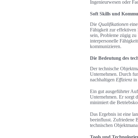
Ingenieurwesen oder Fac
Soft Skills und Kommu
Die
Qualifikationen
eine
Fähigkeit zur effektive
sein, Probleme zügig z
interpersonelle Fähigkei
kommunizieren.
Die Bedeutung des te
Der technische Objektma
Unternehmen. Durch fundi
nachhaltigen
Effizienz
in 
Ein gut ausgeführter Au
Unternehmen. Er sorgt da
minimiert die Betriebskos
Das Ergebnis ist eine lan
beeinflusst. Zufriedene 
technischen Objektmanage
Tools und Technologie